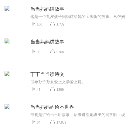
当当妈妈讲故事
这是一位九岁孩子妈妈讲给她的宝贝听的故事。从孕妈妈开始，宝宝就养成了每天在妈妈肚子里听故事的习惯。这位妈妈希望用心用爱去陪伴孩子成长。今天，她也非常愿意把这份爱与陪伴带给更多的妈妈宝贝。好故事每日更新，敬请关注！哦，对了，差点儿忘了一件事儿：账号内还有其他更多好故事等着和宝贝们一起分享！
160
1.7万
当当妈妈讲故事
30
9768
丁丁当当读诗文
引导孙子孙女爱上文学爱上诗。
43
1399
当当妈妈的绘本世界
最初是讲给当当听故事，后来讲给她班里的同学听，现在希望有更多的小朋友通过喜马拉雅能够认识并且喜爱绘本，从小就在心里种下爱的种子。
64
17.9万