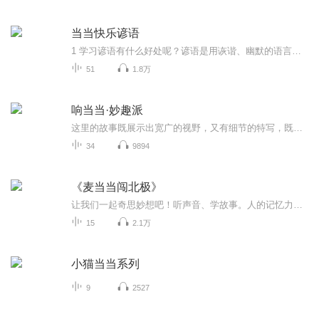
当当快乐谚语
1 学习谚语有什么好处呢？谚语是用诙谐、幽默的语言讲道理，在使小朋友们变得幽默、建立良好的人际关系的同时又能丰富知识量哦。2 小朋友门怎么能快速理解呢？Don’t worry! 经过精心策划、整理，专业儿童编剧们把谚语故事融入到了日常学习和生活中，风趣、搞笑、轻松的语言和氛围能帮助小朋友们快速理解并加深记忆呢，除了谚语知识，故事中还能学到很多为人处世的道理哦。3 针对多大的小朋友们呢？我们注重抓住小朋友早期的大脑开发关键期，关注3-7岁学龄前小朋友有效学习内容的储备，使小...
51
1.8万
响当当·妙趣派
这里的故事既展示出宽广的视野，又有细节的特写，既有极其有趣的故事情节，又暗藏着起、承、转、合的节奏设计。加上声音的演绎，更加妙趣横生。
34
9894
《麦当当闯北极》
让我们一起奇思妙想吧！听声音、学故事。人的记忆力会随着岁月的流逝而衰退，每天听一点，可以弥补记忆的不足，将曾经的人生经历和感悟录下来，也便于保存一份美好的回忆。
15
2.1万
小猫当当系列
9
2527