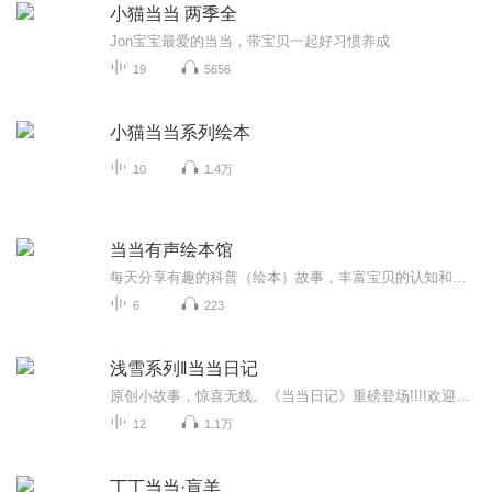
小猫当当 两季全
Jon宝宝最爱的当当，带宝贝一起好习惯养成
19
5656
小猫当当系列绘本
10
1.4万
当当有声绘本馆
每天分享有趣的科普（绘本）故事，丰富宝贝的认知和见闻，陪伴宝贝快乐成长承蒙厚爱，谢谢你们的支持和关注
6
223
浅雪系列‖当当日记
原创小故事，惊喜无线。《当当日记》重磅登场!!!!欢迎收听，淘气的当当在开学惹出了大事呢。期末的时候成绩如何？想了解更多，欢迎订阅好评当当日记，并收听哦⊙ω⊙
12
1.1万
丁丁当当·盲羊