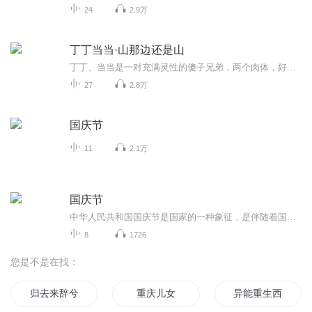
24
2.9万
丁丁当当·山那边还是山
丁丁、当当是一对充满灵性的傻子兄弟，两个肉体，好似一个灵魂。他们生活在一个常人无法理解的世界里。偶然的机会，他们跨入社会，和世俗世界发生这样那样的碰撞，演绎出或温馨或冷冽的故事。丁丁、当当不像造物主失手产出的“劣质品”，反而像是一对天使，用一种永远也不会被社会化过程”污染的天真、单纯和善良，反衬着人类各种灵魂的底色.........
27
2.8万
国庆节
11
2.1万
国庆节
中华人民共和国国庆节是国家的一种象征，是伴随着国家的出现而出现的。让我们用诗歌朗诵歌颂祖国的繁荣富强，国泰民安。
8
1726
您是不是在找：
归去来辞兮
重庆儿女
异能重生西门庆