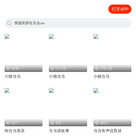
打开APP
李国庆辞任当当ceo
3036
71.3万
176.5万
小猫当当
小猫当当
小猫当当
537
435
4612
响当当英语
当当讲故事
当当有声说育娃