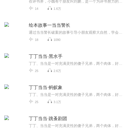
在评书界，小魏有个朋友叫刘鹏，是一个为评书努力的小伙子。在2021年国庆期间，他想弄个特辑，便烦劳我给他录个爱国题材的评书小段儿。这种事情，不是特殊情况，小魏一般不会拒绝，也就给其录了一个《鲁迅踢鬼》，等他传完，我再传到我的专辑里。另外，小...
14
1.6万
绘本故事一当当警长
通过当当警长破案的故事引导小朋友观察大自然，学会分享，勇敢尝试，快乐生活等
18
1090
丁丁当当·黑水手
丁丁、当当是一对充满灵性的傻子兄弟，两个肉体，好似一个灵魂。他们生活在一个常人无法理解的世界里。偶然的机会，他们跨入社会，和世俗世界发生这样那样的碰撞，演绎出或温馨或冷冽的故事。丁丁、当当不像造物主失手产出的“劣质品”，反而像是一对天使，用一种永远也不会被社会化过程”污染的天真、单纯和善良，反衬着人类各种灵魂的底色.........
25
2.6万
丁丁当当·蚂蚁象
丁丁、当当是一对充满灵性的傻子兄弟，两个肉体，好似一个灵魂。他们生活在一个常人无法理解的世界里。偶然的机会，他们跨入社会，和世俗世界发生这样那样的碰撞，演绎出或温馨或冷冽的故事。丁丁、当当不像造物主失手产出的“劣质品”，反而像是一对天使，用一种永远也不会被社会化过程”污染的天真、单纯和善良，反衬着人类各种灵魂的底色.........
25
3.1万
丁丁当当·跳蚤剧团
丁丁、当当是一对充满灵性的傻子兄弟，两个肉体，好似一个灵魂。他们生活在一个常人无法理解的世界里。偶然的机会，他们跨入社会，和世俗世界发生这样那样的碰撞，演绎出或温馨或冷冽的故事。丁丁、当当不像造物主失手产出的“劣质品”，反而像是一对天使，用一种永远也不会被社会化过程”污染的天真、单纯和善良，反衬着人类各种灵魂的底色.........