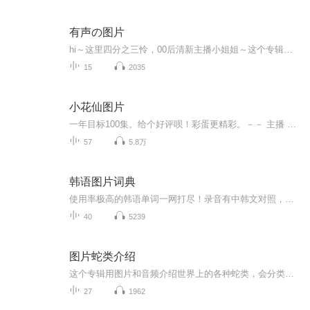
有声の图片
hi～这里四分之三怜，00后清新主播小姐姐～这个专辑是由四分之三怜与微笑小熊工作室合作出版，由于都是千怜的工作室，所以质量保障十分，如果您恶意差评，说明您眼睛要么是x了，要么就是您道德有问题～好啦，也当作是千怜500粉丝的福利专辑叭别对我说我喜欢你你廉价的喜欢抵不上夏天的一根雪糕
15
2035
小花仙图片
一年目标100集。给个好评呗！彩蛋更精彩。－－ 主播 贝瑞吖也叫逆光小爱
57
5.8万
韩语图片词典
使用率极高的韩语单词一网打尽！录音有中韩文对照，方便同学们在路上收听磨耳朵！更多韩语学习的内容，欢迎关注订阅“韩语助手FM” ：）
40
5239
图片蛇类介绍
这个专辑用图片和音频介绍世界上的各种蛇类，会分类别介绍，如有错误欢迎指正。
27
1962