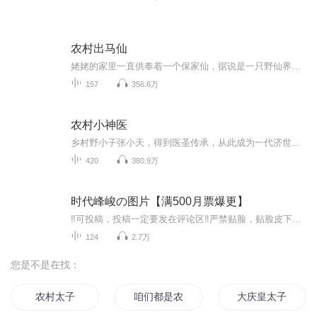
农村出马仙
姥姥的家里一直供奉着一个保家仙，据说是一只野仙界有头有脸的狐仙，这本跟我毫无关系。万万没想到，年少时的一意外却让我踏入了这不同凡响的出马之路，一个20年的赌局，认我的小命跟保家仙紧紧的拴在了一起，为了保命，我不得不苦学功法，纵然書怕，也硬...
157
356.6万
农村小神医
乡村野小子张小天，得到医圣传承，从此成为一代济世悬壶的神医，给村花看病，给女神就医，他是正义的化身，也是恶魔的代言人，不管那样，请别来惹我！美女除外……作者：风中沙漠演播：勇哥故事会
420
380.9万
时代峰峻の图片【满500月票爆更】
‼️可投稿，投稿一定要发在评论区‼️严禁贴脸，贴脸皮下塌/BE多次贴脸永久拉黑会在评论区里发一些视频中的图片，想要视频里的图片看评论区已经下楼的只有投稿才会发，不投稿不发可单人，可CP（可跨代），可多人，可团体●TFBOYS王俊凯、王源、易烊千玺（...
124
2.7万
您是不是在找：
农村太子
咱们都是农村人
大庆皇太子