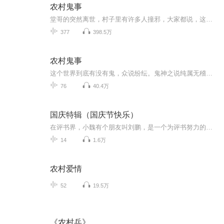
农村鬼事
堂哥的突然离世，村子里有许多人撞邪，大家都说，这是因为我堂哥怨气太重所导致的。 瞎子婆婆说，我要代替堂哥结阴亲， 才能救村里人。 我答应了，而在结亲那天，我发现瞎子婆婆早就已经死了，尸体放在我堂哥的坟里，而我堂哥不知所踪.......
377
398.5万
农村鬼事
这个世界到底有没有鬼，众说纷纭。鬼神之说纯属无稽之谈，是由于人对死亡的恐惧和对未知世界的好奇心驱使下，所谓“世间本无鬼，鬼自由心生”，就是他们的理论与原则。在我国，一直宣扬无神论，一旦有一些超自然的现象流传民间时，国家就会派出一些所谓的权威专家，用一些并不合理的解释来掩盖真相，封杀流言，这不能怪国家和政权，因为有太多图谋不轨的人，打着挑战传统科学的旗号蛊惑大众的思想，一旦群众的思想被蒙蔽，后果是可怕的。
76
40.4万
国庆特辑（国庆节快乐）
在评书界，小魏有个朋友叫刘鹏，是一个为评书努力的小伙子。在2021年国庆期间，他想弄个特辑，便烦劳我给他录个爱国题材的评书小段儿。这种事情，不是特殊情况，小魏一般不会拒绝，也就给其录了一个《鲁迅踢鬼》，等他传完，我再传到我的专辑里。另外，小...
14
1.6万
农村爱情
52
19.5万
《农村兵》