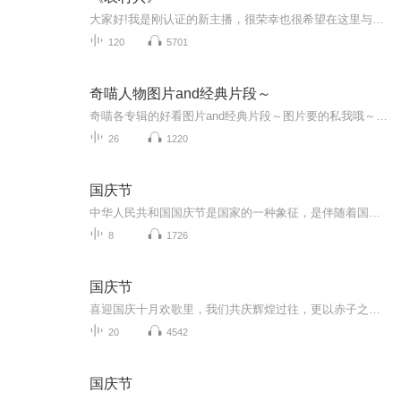
大家好!我是刚认证的新主播，很荣幸也很希望在这里与大家相识，希望能得到大家的多多关注和支持!在此表示深深的谢意!我是一个喜欢艺术，热爱生活的人，播读书稿只是我其中的一个爱好。在这个领域我不是最专业和最优秀的，但是我一定会尽最大努力去完成好。...
120
5701
奇喵人物图片and经典片段～
奇喵各专辑的好看图片and经典片段～图片要的私我哦～我发泥～（要关注+专辑好评噢）
26
1220
国庆节
中华人民共和国国庆节是国家的一种象征，是伴随着国家的出现而出现的。让我们用诗歌朗诵歌颂祖国的繁荣富强，国泰民安。
8
1726
国庆节
喜迎国庆十月欢歌里，我们共庆辉煌过往，更以赤子之心，向未来书写滚烫的誓言——这盛世，值得我们以热爱相拥。
20
4542
国庆节