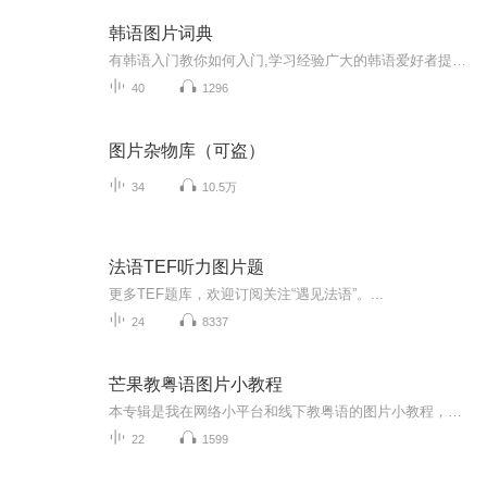
韩语图片词典
有韩语入门教你如何入门,学习经验广大的韩语爱好者提供自己学习的心得体会;韩语词汇包含各类词汇满足你各个方面的需求;韩语阅读:韩国古今各种书籍、童话、谚语等的阅读;韩语...
40
1296
图片杂物库（可盗）
34
10.5万
法语TEF听力图片题
更多TEF题库，欢迎订阅关注“遇见法语”。...
24
8337
芒果教粤语图片小教程
本专辑是我在网络小平台和线下教粤语的图片小教程，做成图片是方便传播保存下来哦！这些教程涉及生活各方面，而且是基础加地道口语都有，非常实用，建议保存！
22
1599