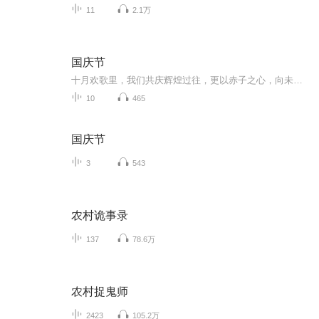
11
2.1万
国庆节
十月欢歌里，我们共庆辉煌过往，更以赤子之心，向未来书写滚烫的誓言——这盛世，值得我们以热爱相拥。
10
465
国庆节
3
543
农村诡事录
137
78.6万
农村捉鬼师
2423
105.2万