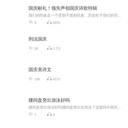
国庆献礼！领先声创国庆诗歌特辑
我们的民族是一个坚韧不拔的民族，历史给予我们的苦难都变成了闪着金光的勋章！我们的国家是一个龙腾虎跃的国家，那条巨龙正以不可阻挡之势崛起于神奇的东方！------------------------------------------------值此祖国70周年华诞之际，领先声创以诗歌向祖国献礼！用我们的声音、用我们的热血、用我们的灵魂诵读经典爱国篇章，歌颂我们的祖国！永远繁荣富强！
8
6076
刑法国庆
26
1.7万
国庆美诗文
108
4173
腰间盘突出游泳好吗
腰间盘突出游泳好吗腰间盘突出去游泳？这篇纯中医科普让你游出健康腰！ 最近后台收到不少粉丝提问：“腰间盘突出还能游泳吗？会不会越游越严重？”作为一个深耕健康领域的中医爱好者（先声明，我没有执业资格证，以下内容仅供参考，具体治疗请遵医嘱）...
1
6