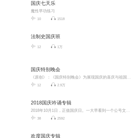
国庆七天乐
魔性早功练习
10
1518
法制史国庆班
12
1万
国庆特别晚会
《原创》：《国庆特别晚会》为展现国庆的喜庆与祖国的深情我将以具体的场景切入从清晨升旗的庄严到街头巷尾的欢庆到历史与当下的交融，用优美的笔触传递对祖国的热爱与自豪！用诗歌和情感美文形式，歌颂祖国的繁荣富强，祝人民幸福安康！
12
2.9万
2018国庆吟诵专辑
2018年10月1日，正值国庆日。一大早看到一个公号文章，正是文天祥的《己卯十月一日至燕越五日罹狴犴有感而赋》。当然，彼十一非当今的十一。不过数字的巧合还是让人感触，今天拿来读一读，体味一番历史英杰的民族情怀，恰也当时。 根据诗题来看，这组诗是写于十月一日至十月五日之间，是文天祥被俘之后所作，这些诗作不仅有凛凛正气，更也能看的到他百端交集的复杂情感。另一首于右任先生的《望大陆》，微信公号有称《望乡》，一句“山之上国之殇”荡气回肠，一并兴起拿来读了一读。仓促间多有瑕疵...
38
2592
欢度国庆专辑