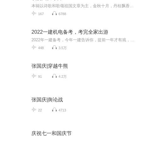
本辑以诗歌和歌颂祖国文章为主，金秋十月，丹桂飘香，在这个充满丰收喜悦的季节里，我们满怀激动和自豪，迎来了中华人民共和国76周年华诞。这不仅是一个庄重的纪念日，更是全体中华儿女共同欢庆的盛大的节日，承载着深厚的民族情感和历史意义.
167
6788
2022一建机电备考，考完全家出游
2022年一建备考，今年一建告诉你，提前一年才有戏，半年很费力。努力一年推掉所有不必要的应酬和聚会，全力备考，争取让自己的职业生涯进入新台阶，考完好好陪陪家人，一起出游去放松一下。（一）写在前面的话：有疑问可以提问，免费回答不收费。需要资料...
448
3.5万
张国庆|穿越牛熊
91
4.2万
张国庆|舆论战
22
4713
庆祝七一和国庆节