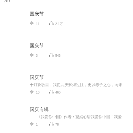
乐）
国庆节
11
2.1万
国庆节
3
543
国庆节
十月欢歌里，我们共庆辉煌过往，更以赤子之心，向未来书写滚烫的誓言——这盛世，值得我们以热爱相拥。
10
465
国庆专辑
《我爱你中国》作者：凝嫣心语我爱你中国！我爱你春天蓬勃的秧苗；我爱你秋日金黄的硕果。我爱你中国！我爱你青松气质，我爱你红梅品格！我爱你家乡的甜蔗好像乳汁滋润着我的心窝。我爱你中国，我要把最美的歌儿献给你，我的母亲我的祖国。我爱你中国，我爱...
1
78