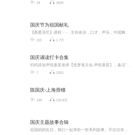
24
1818
国庆节为祖国献礼
【蔡蔡演艺】课程﹣-﹣主持表演，口才，声乐，中国舞，民族舞。独特的小舞台，专业的录音棚，每一位同学都能成为优秀的小明星。独特的教学模式，轻松上课，快乐学习！知名主持人，舞蹈家，高级教师任职授课！江南总校：河沟街42号三楼 18545856430江北分校...
215
1.7万
国庆诵读打卡合集
扫码添加声悦童星老师【造梦者文化-声悦童星】，备注“诵读打卡”报名，已添加好友的，直接发送“诵读打卡”报名，报名成功后进入社群。
7
2303
陈国庆-上海滑稽
149
126.9万
国庆主题故事合辑
祖国妈妈生日，我们一起来听一听系列故事。不仅仅有《我的祖国》，还有红军故事，也有关于战争的故事，让大家体会到和平年代的不易。