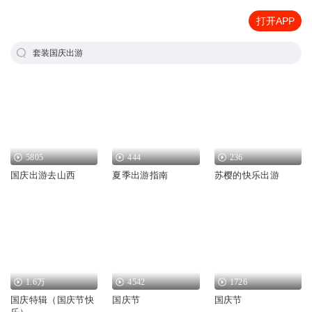
打开APP
套装国庆出游
5805
444
236
国庆出游去山西
夏季出游指南
苏樱的快乐出游
1.6万
4542
1726
国庆特辑（国庆节快
国庆节
国庆节