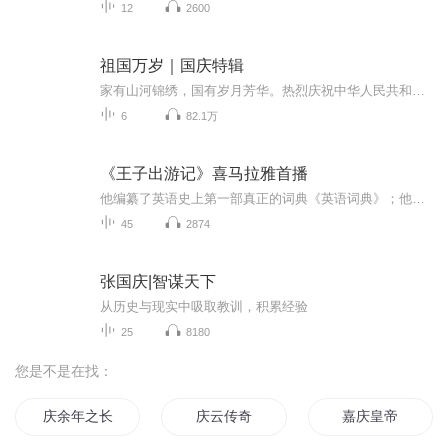
12
2600
祖国万岁｜国庆特辑
家有山河锦绣，国有岁月芳华。热烈庆祝中华人民共和国成立73周年！
6
82.1万
《王子出游记》喜马拉雅首播
他编纂了英语史上第一部真正的词典《英语词典》；他的一生只写了一部小说，就是《王子出游记》；他是英国百科全书式的文坛巨匠；他就是塞缪尔·约翰生。这是一部哲理小说，以阿比西尼亚王子逃出幸福谷、周游世界的传奇故事为主线，讨论了人生的苦与乐、家...
45
2874
张国庆|智谋天下
从历史与现实中吸取教训，积累经验
25
8180
您是不是在找：
庆余年之长歌行
庆云传奇
嘉庆皇帝