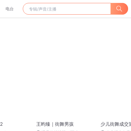
电台
2
王昀臻｜街舞男孩
少儿街舞成交