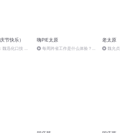
庆节快乐）
嗨PIE太原
老太原
：魏迅化口技 二
每周跨省工作是什么体验？太
魏允贞
般唱法和原生态
原青年分享双城生活的苦与甜