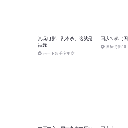
赏玩电影、剧本杀、这就是
国庆特辑（国
街舞
国庆特辑16
胡 东方红+一
re一下歌手突围赛