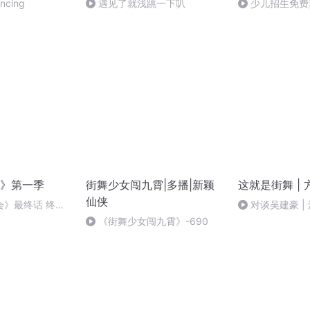
ncing
遇见了就浅跳一下叭
少儿招生免费
到中高级阶段才
》第一季
街舞少女闯九霄|多播|新颖
这就是街舞 |
仙侠
会》最终话 终于
对谈吴建豪 |
一言不合就怼人
《街舞少女闯九霄》-690