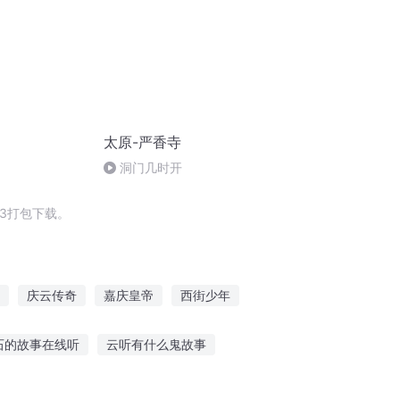
太原-严香寺
洞门几时开
3打包下载。
庆云传奇
嘉庆皇帝
西街少年
穿越之大庆帝国
训狗大师武
石的故事在线听
云听有什么鬼故事
兵讲恐怖故事视频
听小海鸥的故事作文