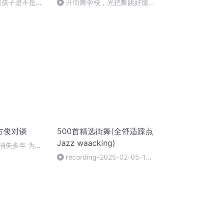
|孩子是不是要
开街舞学校，光把舞跳好能当
可以参加演出？
饭吃吗？不懂人情世故，你技术
再好也是个打工的
 方俊对谈
500首精选街舞(全舒适踩点
Jazz waacking)
 消失多年 为啥
？
recording-2025-02-05-18-
20漫威DC极致踩点