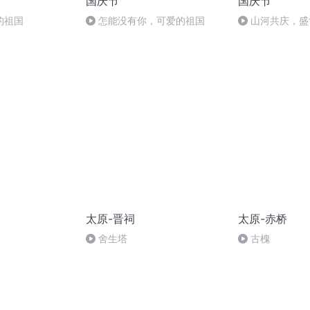
国庆节
国庆节
的祖国
怎能没有你，可爱的祖国
山河共庆，盛
太原-晋祠
太原-赤桥
舍生塔
古槐