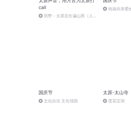
太原声音，用方言为太原打
国庆节
call
祝福你亲爱
田野 - 太原后生谝山西（人说
山西好风光）
国庆节
太原-太山寺
文化自信 文化强国
莲花宝洞