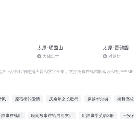
太原-崛围山
太原-晋韵园
大佛出世
对越坊
包含正品授权的连播声音和文字全集，支持免费在线试听阅读和有声书MP
听风
原宿街的爱情
庆余年之长歌行
穿越华尔街
街舞高校
风起华尔街
大庆皇太子
十里长街
一人有庆
清风不过街
朵故事在线听
晚间故事讲给男朋友听
听故事学英语3册
王安
事写数学题
兄弟戳心故事在线听
爸爸瞎编故事给儿子听
听大