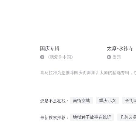
国庆专辑
太原-永祚寺
《我爱你中国》
墨园
喜马拉雅为您推荐国庆街舞集训太原的精选专辑，
南街空城
重庆儿女
长街
您是不是在找：
红的的街道
大庆第一恶
地狱种子故事在线听
几何云
最新搜索推荐：
异能重生西门庆
听故事入迷傻笑的句子
听故