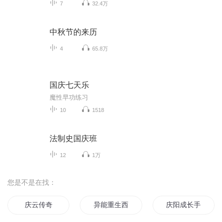
7
32.4万
中秋节的来历
4
65.8万
国庆七天乐
魔性早功练习
10
1518
法制史国庆班
12
1万
您是不是在找：
庆云传奇
异能重生西门庆
庆阳成长手札