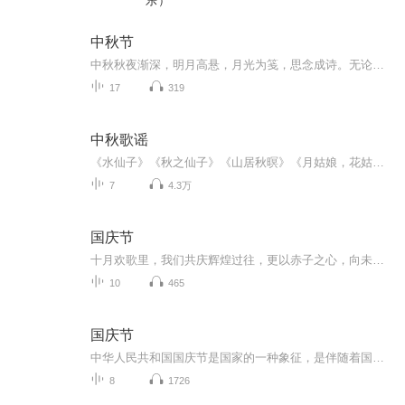
乐）
中秋节
中秋秋夜渐深，明月高悬，月光为笺，思念成诗。无论天涯咫尺，此刻共沐清辉，团圆与守望，都化作心底最暖的灯火。
17
319
中秋歌谣
《水仙子》《秋之仙子》《山居秋暝》《月姑娘，花姑娘》《月儿圆圆》《秋风吹吹》
7
4.3万
国庆节
十月欢歌里，我们共庆辉煌过往，更以赤子之心，向未来书写滚烫的誓言——这盛世，值得我们以热爱相拥。
10
465
国庆节
中华人民共和国国庆节是国家的一种象征，是伴随着国家的出现而出现的。让我们用诗歌朗诵歌颂祖国的繁荣富强，国泰民安。
8
1726