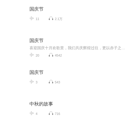
国庆节
11
2.1万
国庆节
喜迎国庆十月欢歌里，我们共庆辉煌过往，更以赤子之心，向未来书写滚烫的誓言——这盛世，值得我们以热爱相拥。
20
4542
国庆节
3
543
中秋的故事
4
716