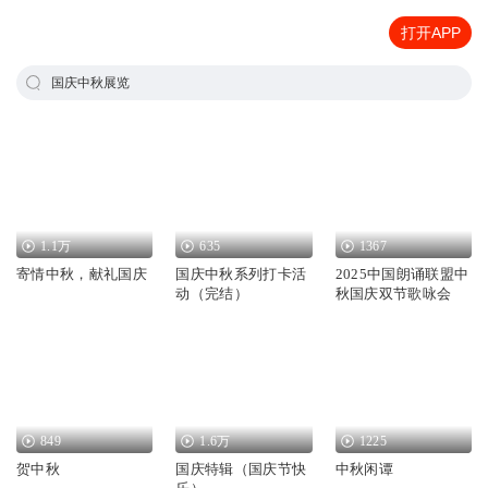
打开APP
国庆中秋展览
1.1万
635
1367
寄情中秋，献礼国庆
国庆中秋系列打卡活
2025中国朗诵联盟中
动（完结）
秋国庆双节歌咏会
849
1.6万
1225
贺中秋
国庆特辑（国庆节快
中秋闲谭