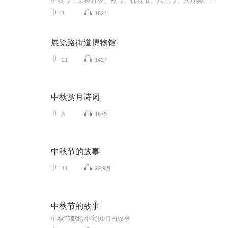
中秋节，又称月夕、秋节、仲秋节、八月节、八月会、追月节、玩月节、拜月节、女儿节或团圆节，是流行于中国众多民族与汉字文化圈诸国的传统文化节日，时在农历八月十五；因其恰值三秋之半，故名，也有些地方将中秋节定在八月十六。[1-2] 中秋节始于唐朝...
1
1624
展览路街道博物馆
21
1427
中秋赏月诗词
3
1675
中秋节的故事
11
29.9万
中秋节的故事
中秋节献给小宝贝们的故事