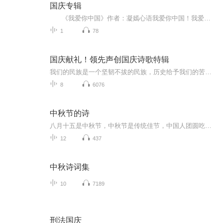
国庆专辑
《我爱你中国》作者：凝嫣心语我爱你中国！我爱你春天蓬勃的秧苗；我爱你秋日金黄的硕果。我爱你中国！我爱你青松气质，我爱你红梅品格！我爱你家乡的甜蔗好像乳汁滋润着我的心窝。我爱你中国，我要把最美的歌儿献给你，我的母亲我的祖国。我爱你中国，我爱...
1
78
国庆献礼！领先声创国庆诗歌特辑
我们的民族是一个坚韧不拔的民族，历史给予我们的苦难都变成了闪着金光的勋章！我们的国家是一个龙腾虎跃的国家，那条巨龙正以不可阻挡之势崛起于神奇的东方！------------------------------------------------值此祖国70周年华诞之际，领先声创以诗歌向祖国献礼！用我们的声音、用我们的热血、用我们的灵魂诵读经典爱国篇章，歌颂我们的祖国！永远繁荣富强！
8
6076
中秋节的诗
八月十五是中秋节，中秋节是传统佳节，中国人团圆吃月饼的日子，这个节日自古就有，所以留下了不少关于中秋节的诗
12
437
中秋诗词集
10
7189
刑法国庆