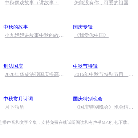
中秋偶戏故事（讲故事：郭
怎能没有你，可爱的祖国
婷；曲/唱：赵静）
中秋的故事
国庆专辑
小九妈妈讲故事中秋的故
《我爱你中国》
事.s48
刑法国庆
中秋节特辑
2020年华成法硕国庆提高班
2016年中秋节特别节目—夏
刑法陈 (26)
雨品诗成品
中秋赏月诗词
国庆特别晚会
月下独酌
《国庆特别晚会》晚会结尾
语
连播声音和文字全集，支持免费在线试听阅读和有声书MP3打包下载。