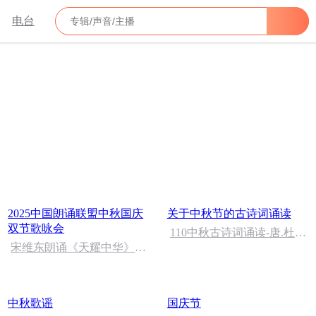
电台
2025中国朗诵联盟中秋国庆
关于中秋节的古诗词诵读
双节歌咏会
110中秋古诗词诵读-唐.杜
宋维东朗诵《天耀中华》作
甫-月夜忆舍弟
者：碑林路人
中秋歌谣
国庆节