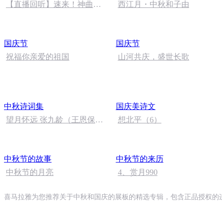
【直播回听】速来！神曲都
西江月・中秋和子由
会唱
国庆节
国庆节
祝福你亲爱的祖国
山河共庆，盛世长歌
中秋诗词集
国庆美诗文
望月怀远 张九龄（王恩保吟
想北平（6）
诵）
中秋节的故事
中秋节的来历
中秋节的月亮
4、赏月990
喜马拉雅为您推荐关于中秋和国庆的展板的精选专辑，包含正品授权的