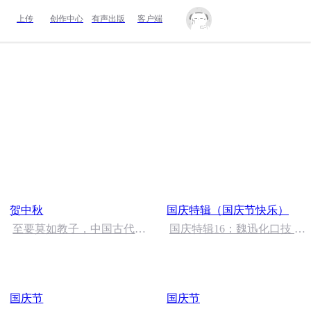
上传
创作中心
有声出版
客户端
贺中秋
国庆特辑（国庆节快乐）
至要莫如教子，中国古代的
国庆特辑16：魏迅化口技 二
家规家训
胡 东方红+一般唱法和原生
态
国庆节
国庆节