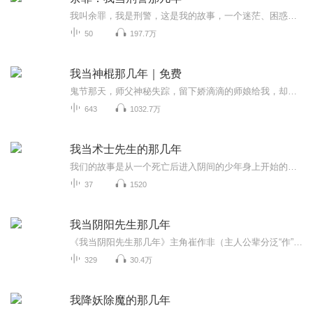
我叫余罪，我是刑警，这是我的故事，一个迷茫、困惑、冲动、激烈的故事。从混迹人群中的扒手，到躲进深山老林里的悍匪；从横行街头的流氓，到海岸线边缘的毒枭，他们似乎离我们很远，似乎又很近，看似悄无声息却又如影随形。我们这里所要讲述的，正是这个...
50
197.7万
我当神棍那几年｜免费
鬼节那天，师父神秘失踪，留下娇滴滴的师娘给我，却让我小心，谁知一个师娘变成了两个师娘，阴差阳错为救师娘我与其成亲，却在洞房夜被打的屁滚尿流，自此，我便走上了打怪升级的道路。。。
643
1032.7万
我当术士先生的那几年
我们的故事是从一个死亡后进入阴间的少年身上开始的。你是否听说过很多民间流传的离奇故事？ 是否对故事里的那些身怀异术的能人心生过仰慕和向往？本书所讲的就是那些散落在民间的身怀异术之人的故事。 他们精通卜卦方术，知晓驱鬼画符，身怀奇门遁甲。当...
37
1520
我当阴阳先生那几年
《我当阴阳先生那几年》主角崔作非（主人公辈分泛“作”，其父随手翻阅新华字典，某页的首字是废，其母不同意，遂改为同音字非），在一次美术课出外写生时，意外溺水身亡（其实是其爷爷得罪修炼有成的“黄皮子”，恩怨未消除时不幸浸湿刘先生给其的护身符...
329
30.4万
我降妖除魔的那几年