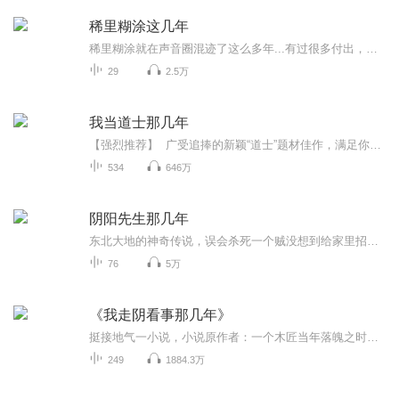
稀里糊涂这几年
稀里糊涂就在声音圈混迹了这么多年...有过很多付出，也拥有很多收获...谢谢一直以来为我加油的朋友...你们教会了我很多,也给了我很多力量...也谢谢一直否定和排斥我的人...你们给了我动力让我继续努力...
29
2.5万
我当道士那几年
【强烈推荐】 广受追捧的新颖“道士”题材佳作，满足你的好奇心，快去收听作品吧！！ 【内容简介】 青果阅读超人气作品。 朋友，当你一个人走夜路时，如果听到自己的脚步有回音，千万别低头看。因为你会看见，你有两个影子。你有没有好奇过，...
534
646万
阴阳先生那几年
东北大地的神奇传说，误会杀死一个贼没想到给家里招惹了无边灾祸
76
5万
《我走阴看事那几年》
挺接地气一小说，小说原作者：一个木匠当年落魄之时用来练手的小说，留在这就当是个纪念吧。
249
1884.3万