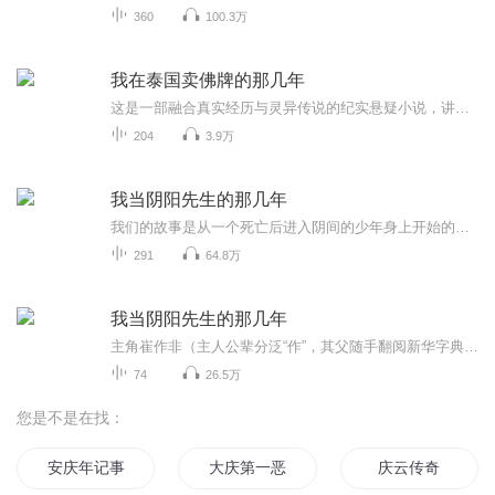
360
100.3万
我在泰国卖佛牌的那几年
这是一部融合真实经历与灵异传说的纪实悬疑小说，讲述一个中国人在泰国贩卖佛牌的诡异往事。每一枚佛牌背后，都藏着一段惊心动魄的故事：报应、因果、诅咒、鬼神……信仰与贪欲的边界在这里模糊。异域的神秘、灵异的冲突、真实的恐惧交织成一部令人欲罢不...
204
3.9万
我当阴阳先生的那几年
我们的故事是从一个死亡后进入阴间的少年身上开始的。你是否听说过很多民间流传的离奇故事？是否对故事里的那些身怀异术的能人心生过仰慕和向往？本书所讲的就是那些散落在民间的身怀异术之人的故事。他们精通卜卦方术，知晓驱鬼画符，身怀奇门遁甲。当他...
291
64.8万
我当阴阳先生的那几年
主角崔作非（主人公辈分泛“作”，其父随手翻阅新华字典，某页的首字是废，其母不同意，遂改为同音字非[1] ），在一次美术课出外写生时，意外溺水身亡（其实是其爷爷得罪修炼有成的“黄皮子”，恩怨未消除时不幸浸湿刘先生给其的护身符，遭索命而死）。...
74
26.5万
您是不是在找：
安庆年记事
大庆第一恶
庆云传奇