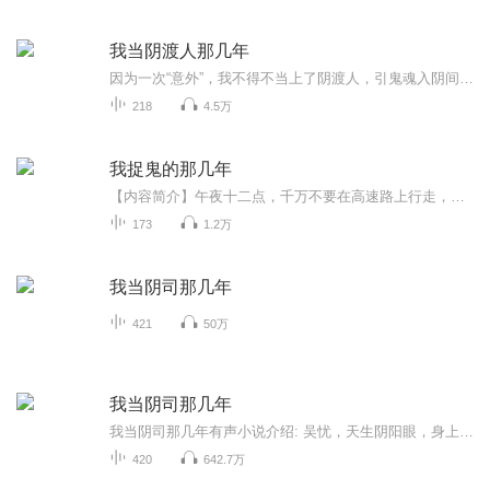
我当阴渡人那几年
因为一次“意外”，我不得不当上了阴渡人，引鬼魂入阴间，但随着经历的越来越多，我发现事情远没有那么简单......而这一切，还要从我家的宅子说起......
218
4.5万
我捉鬼的那几年
【内容简介】午夜十二点，千万不要在高速路上行走，因为，冤死的魂魄正在那里等待。火葬场里面的恐怖身影，医院太平间内的离奇死亡，这背后，到底隐藏着什么?风水秘术的争斗，各种不同的道法传承，尽在我捉鬼的那几年……【作者/主播】作者：空空主播：虎...
173
1.2万
我当阴司那几年
421
50万
我当阴司那几年
我当阴司那几年有声小说介绍: 吴忧，天生阴阳眼，身上自小有两个神秘仙家护持。一番际遇后成为代理阴曹官，得到游走阴阳两界，号令百鬼的能力，开始了他驱鬼诛邪、度鬼救人的历险生涯。在经历了金都地宫，东北野仙，酆都鬼市，长白邪影，以及一系列曲折离...
420
642.7万