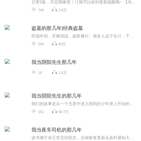
日更5集，不定期爆更！订阅可以收到更新提醒哦~ 【内容简介】 牧氏老祖宗是邵雍先生的得意弟子，精通风水神鬼之学，爷爷是牧氏家族第二十九代传人。自从祖上习得这门技艺后，牧家代代单传，人丁十分的稀薄。爷爷为了改变现状，给我起名牧修，心愿是让...
749
2.8万
盗墓的那几年|经典盗墓
民国年间，军阀混战，盗匪横行。很多人迫于生计，干起了盗墓这个古老而又神秘的行业。三十年前，祖师爷流传下的一本《墓葬机关术》，使我爷爷成为了摸金界赫赫有名的高人…三十年后，在命运的驱使下，爷爷为了让我继承他的衣钵，将《墓葬机关术》交到了我...
544
83万
我当阴阳先生那几年
16
1.5万
我当阴阳先生的那几年
我们的故事是从一个无意中进入阴间的少年身上开始的。你是否听说过很多民间流传的离奇故事？是否对故事里的那些身怀异术的能人心生过仰慕和向往？本书所讲的就是那些散落在民间的身怀异术之人的故事。他们精通卜卦方术，知晓驱鬼画符，身怀奇门遁甲。当他...
151
50.7万
我当夜车司机的那几年
该书属于未正常完结状态，后续恢复更新会及时通知大家，十分抱歉~【内容简介】胡波本是个普通的出租车司机，无意间陷入了不可告人的绝境，在一次次地困惑，迷糊，纷争中结实了各类大师，先生，并准备在他们的帮扶下，决定一路向着真相跃进，但大师们相继出...