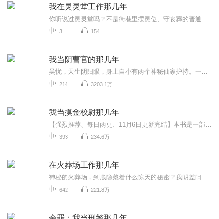
我在灵灵堂工作那几年
你听说过灵灵堂吗？不是街巷里摆灵位、守丧葬的普通灵堂，而是藏在市井烟火里，专接阳间管不了、警局查不到的灵异事件处理公司—— 我是这儿的主事，一个守着民间道术的普通阴阳先生，而灵灵堂，就是我开的 “阴阳小店”。巷尾挂的红灯笼是我们的招牌，推...
3
154
我当阴曹官的那几年
吴忧，天生阴阳眼，身上自小有两个神秘仙家护持。一番际遇后成为代理阴曹官，得到游走阴阳两界，号令百鬼的能力，开始了他驱鬼诛邪、度鬼救人的历险生涯。在经历了金都地宫，东北野仙，酆都鬼市，长白邪影，以及一系列曲折离奇、诡异莫测的灵异事件后，通...
214
3203.1万
我当摸金校尉那几年
【强烈推荐、每日两更、11月6日更新完结】本书是一部摸金校尉的传奇小说。小说情节跌宕起伏、惊险万分，古墓探险、探宝寻踪、遭遇诅咒、千年迷影、万年古墓，一切的一切且看《我当摸金校尉那几年》。【内容简介】一张流传千年的地图，一世形影不离的诅咒。...
393
234.6万
在火葬场工作那几年
神秘的火葬场，到底隐藏着什么惊天的秘密？我阴差阳错的进入了这个火葬场工作，可有感觉这不是阴差阳错，而是冥冥之中自有安排。到底我在这里经历了什么？到底这火葬场隐藏了什么？童年的车祸怎么发生的，为什么我会进入到这特殊的火葬场，那神秘的第十三...
642
221.8万
余罪：我当刑警那几年