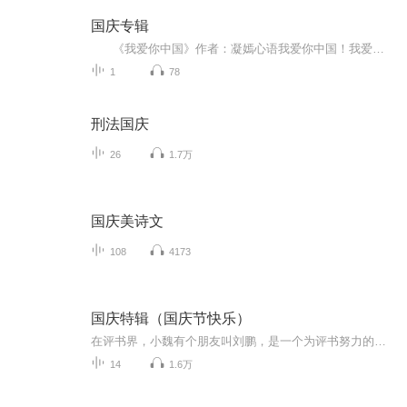
国庆专辑
《我爱你中国》作者：凝嫣心语我爱你中国！我爱你春天蓬勃的秧苗；我爱你秋日金黄的硕果。我爱你中国！我爱你青松气质，我爱你红梅品格！我爱你家乡的甜蔗好像乳汁滋润着我的心窝。我爱你中国，我要把最美的歌儿献给你，我的母亲我的祖国。我爱你中国，我爱...
1
78
刑法国庆
26
1.7万
国庆美诗文
108
4173
国庆特辑（国庆节快乐）
在评书界，小魏有个朋友叫刘鹏，是一个为评书努力的小伙子。在2021年国庆期间，他想弄个特辑，便烦劳我给他录个爱国题材的评书小段儿。这种事情，不是特殊情况，小魏一般不会拒绝，也就给其录了一个《鲁迅踢鬼》，等他传完，我再传到我的专辑里。另外，小...
14
1.6万