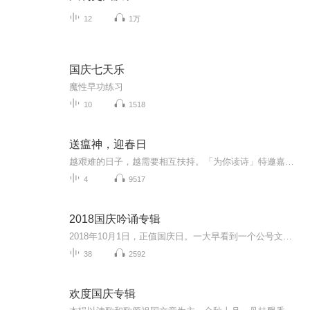
12
1万
国庆七天乐
魔性早功练习
10
1518
送瘟神，迎春日
越艰难的日子，越需要相互扶持。「为你读诗」特邀嘉宾朗读诗歌，向逆行者致敬，予同胞以力量！等一切过去，我们赴春日！
4
9517
2018国庆吟诵专辑
2018年10月1日，正值国庆日。一大早看到一个公号文章，正是文天祥的《己卯十月一日至燕越五日罹狴犴有感而赋》。当然，彼十一非当今的十一。不过数字的巧合还是让人感触，今天拿来读一读，体味一番历史英杰的民族情怀，恰也当时。 根据诗题来看，这组诗是写于十月一日至十月五日之间，是文天祥被俘之后所作，这些诗作不仅有凛凛正气，更也能看的到他百端交集的复杂情感。另一首于右任先生的《望大陆》，微信公号有称《望乡》，一句“山之上国之殇”荡气回肠，一并兴起拿来读了一读。仓促间多有瑕疵...
38
2592
欢度国庆专辑