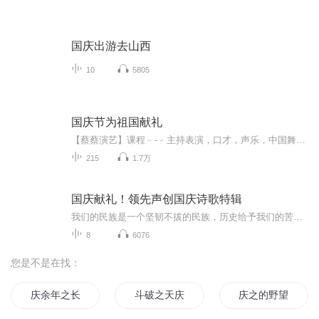
国庆出游去山西
10
5805
国庆节为祖国献礼
【蔡蔡演艺】课程﹣-﹣主持表演，口才，声乐，中国舞，民族舞。独特的小舞台，专业的录音棚，每一位同学都能成为优秀的小明星。独特的教学模式，轻松上课，快乐学习！知名主持人，舞蹈家，高级教师任职授课！江南总校：河沟街42号三楼 18545856430江北分校...
215
1.7万
国庆献礼！领先声创国庆诗歌特辑
我们的民族是一个坚韧不拔的民族，历史给予我们的苦难都变成了闪着金光的勋章！我们的国家是一个龙腾虎跃的国家，那条巨龙正以不可阻挡之势崛起于神奇的东方！------------------------------------------------值此祖国70周年华诞之际，领先声创以诗歌向祖国献礼！用我们的声音、用我们的热血、用我们的灵魂诵读经典爱国篇章，歌颂我们的祖国！永远繁荣富强！
8
6076
您是不是在找：
庆余年之长歌行
斗破之天庆焰火
庆之的野望