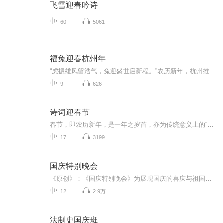
飞雪迎春吟诗
60
5061
福兔迎春杭州年
“虎振雄风留浩气，兔迎盛世启新程。”农历新年，杭州推出“我们的节日”主题新春文化活动，让我们一同聆听杭州年俗，感受浓浓的中国年味儿~
9
626
诗词迎春节
春节，即农历新年，是一年之岁首，亦为传统意义上的“年节”。俗称新春、新岁、新年、新禧、年禧、大年等，口头上又称度岁、庆岁、过年、过大年。春节历史悠久，由上古时代岁首祈年祭祀演变而来。万物本乎天、人本乎祖，祈年祭祀、敬天法祖，报本反始也。...
17
3199
国庆特别晚会
《原创》：《国庆特别晚会》为展现国庆的喜庆与祖国的深情我将以具体的场景切入从清晨升旗的庄严到街头巷尾的欢庆到历史与当下的交融，用优美的笔触传递对祖国的热爱与自豪！用诗歌和情感美文形式，歌颂祖国的繁荣富强，祝人民幸福安康！
12
2.9万
法制史国庆班