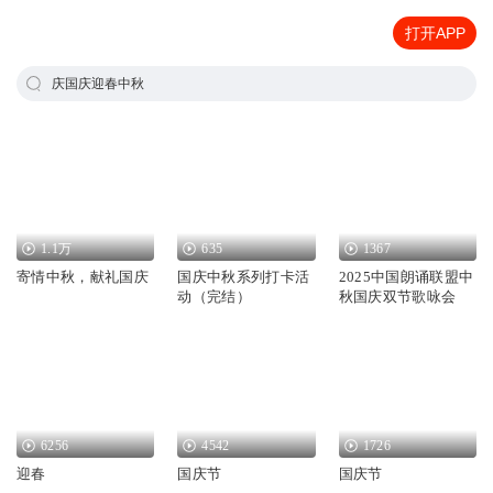
打开APP
庆国庆迎春中秋
1.1万
635
1367
寄情中秋，献礼国庆
国庆中秋系列打卡活
2025中国朗诵联盟中
动（完结）
秋国庆双节歌咏会
6256
4542
1726
迎春
国庆节
国庆节