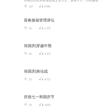
本辑以诗歌和歌颂祖国文章为主，金秋十月，丹桂飘香，在这个充满丰收喜悦的季节里，我们满怀激动和自豪，迎来了中华人民共和国76周年华诞。这不仅是一个庄重的纪念日，更是全体中华儿女共同欢庆的盛大的节日，承载着深厚的民族情感和历史意义.
167
6788
迎春接福管理讲坛
51
1.3万
张国庆|穿越牛熊
91
4.2万
张国庆|舆论战
22
4713
庆祝七一和国庆节
24
1818