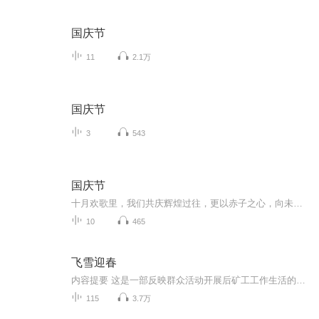
国庆节
11
2.1万
国庆节
3
543
国庆节
十月欢歌里，我们共庆辉煌过往，更以赤子之心，向未来书写滚烫的誓言——这盛世，值得我们以热爱相拥。
10
465
飞雪迎春
内容提要 这是一部反映群众活动开展后矿工工作生活的长篇小说。作品描写了湖影山铁矿的工人，在党的路线指引下，大打矿山之仗，跟错误的办矿路线作坚决的斗争，并挖出了长期潜伏在矿山从事破坏活动的坏人。作品塑造了一群矿工的英雄形象，突出地表现了青年矿工宋铁宝牢记党的基本路线，在三大群众活动中斗争成长的动人事迹...
115
3.7万