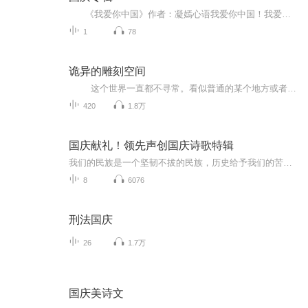
《我爱你中国》作者：凝嫣心语我爱你中国！我爱你春天蓬勃的秧苗；我爱你秋日金黄的硕果。我爱你中国！我爱你青松气质，我爱你红梅品格！我爱你家乡的甜蔗好像乳汁滋润着我的心窝。我爱你中国，我要把最美的歌儿献给你，我的母亲我的祖国。我爱你中国，我爱...
1
78
诡异的雕刻空间
这个世界一直都不寻常。看似普通的某个地方或者某样物品，其实充斥着诡异、神秘、荒诞和离奇。 它们或许是一缕头发，或许是一段楼梯、或许是一张报纸…… 或许，只是你突如其来、其实是被强行植入的某个念头。 ...
420
1.8万
国庆献礼！领先声创国庆诗歌特辑
我们的民族是一个坚韧不拔的民族，历史给予我们的苦难都变成了闪着金光的勋章！我们的国家是一个龙腾虎跃的国家，那条巨龙正以不可阻挡之势崛起于神奇的东方！------------------------------------------------值此祖国70周年华诞之际，领先声创以诗歌向祖国献礼！用我们的声音、用我们的热血、用我们的灵魂诵读经典爱国篇章，歌颂我们的祖国！永远繁荣富强！
8
6076
刑法国庆
26
1.7万
国庆美诗文