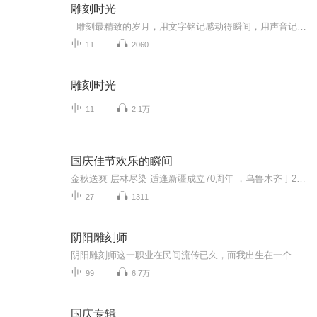
雕刻时光
雕刻最精致的岁月，用文字铭记感动得瞬间，用声音记录时光扬起的笑脸，我们给你恒久温暖的感动，雕刻时光。 这里有最浓烈的爱恨情仇，这里有最不舍的折柳话别，这里有最凄美的爱情悲剧，这里有你 最想不到的广播故事。
11
2060
雕刻时光
11
2.1万
国庆佳节欢乐的瞬间
金秋送爽 层林尽染 适逢新疆成立70周年 ，乌鲁木齐于2025年9月23日迎来党中央和习大大带领的慰问团。新疆各族群众欢欣鼓舞，热烈欢迎。
27
1311
阴阳雕刻师
阴阳雕刻师这一职业在民间流传已久，而我出生在一个阴阳雕刻师世家之中，老师玩世不恭的性格之下掩藏着一份睿智和执着，因为受到家族的压力，大学学无所成的我就被迫回家继承祖传家业，当上了一家小文玩店的年青掌柜，各类形形色色的雇主来到，自此一系列阴阳诡事源源不断的袭来，以此同时，凭借着我的看家本领和看穿阴阳事物，驾驭鬼神的能力，引得各路美人纷至沓来……
99
6.7万
国庆专辑