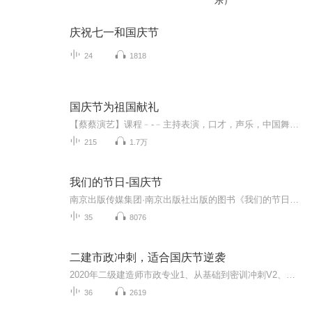
乐）
庆祝七一和国庆节
24
1818
国庆节为祖国献礼
【蔡蔡演艺】课程﹣-﹣主持表演，口才，声乐，中国舞，民族舞。独特的小舞台，专业的录音棚，每一位同学都能成为优秀的小明星。独特的教学模式，轻松上课，快乐学习！知名主持人，舞蹈家，高级教师任职授课！江南总校：河沟街42号三楼 18545856430江北分校...
215
1.7万
我们的节日-国庆节
南京出版传媒集团·南京出版社出版的图书《我们的节日》通过对中国节日文化和节日意义进行深度的挖掘，面向青少年群体构建独具特色的栏目内容，以此丰富春节、元宵节、清明节、端午节、七夕节、中秋节、重阳节等传统节日；六一节、教师节、国庆节等新兴节日的文化内涵和表现形式。促进青少年形成新的节日习俗，提升节日仪式感、认同感。音频作品由金陵朗读者联盟志愿者朗诵，南京音像出版社、金陵图书馆联合制作。
35
8076
二建市政冲刺，适合国庆节逆袭
2020年二级建造师市政专业1、从基础到密训冲刺V2、从精华课程到超压密押V3、0基础同步更新v4、持续更新到2020年考试V5、只要你跟着学让你一次稳拿证V6、渠道超压压题，超压三页纸等独家绝密压题!
36
2619