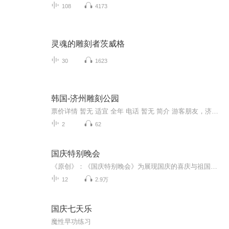
108
4173
灵魂的雕刻者茨威格
30
1623
韩国-济州雕刻公园
票价详情 暂无 适宜 全年 电话 暂无 简介 游客朋友，济州雕刻公园位于济州原始林中，占地面积约13万平方米，是一个综合性的艺术中心，展出着多样化的雕塑作品。济州雕刻公园正门馆入口处种有70年的夏桔树，令人立刻感觉到济州的风土味，也为公园平添了几分...
2
62
国庆特别晚会
《原创》：《国庆特别晚会》为展现国庆的喜庆与祖国的深情我将以具体的场景切入从清晨升旗的庄严到街头巷尾的欢庆到历史与当下的交融，用优美的笔触传递对祖国的热爱与自豪！用诗歌和情感美文形式，歌颂祖国的繁荣富强，祝人民幸福安康！
12
2.9万
国庆七天乐
魔性早功练习