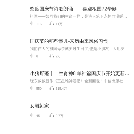
欢度国庆节诗歌朗诵——喜迎祖国72华诞
祖国——如同我们的生命一样，是诗人笔下永恒而温暖的主题。在祖国72周年华诞来临之际，特创建这个诗歌朗诵专辑，诵读经典爱国篇章，和大家一起歌颂祖国，向国庆的献礼！祝愿伟大的祖国繁荣富强，祝愿大家国庆节快乐，度过平安快乐的黄金周假期！
116
11万
国庆节的那些事儿-来历由来风俗习惯
我们伟大的祖国母亲就要过生日了,也是小朋友、大朋友们最喜欢的“国庆小长假”或说“黄金周”还有说”国庆7天乐”的，说法真是不一而足。那么“国庆节”是怎么来的？自古以来国庆节怎么庆贺？新中国国庆节的来历，以及新中国国庆节的庆贺方式又有哪些呢？ ...
6
2万
小猪屏蓬十二生肖神8 羊神篇国庆节开始更新啦！
晓东叔叔新作《三星堆神游记》全新面世！中信出版社出版！京东当当淘宝均有售！点蓝色字收听——《小猪屏蓬爆笑日记2024》《小猪屏蓬爆笑日记2》《小猪屏蓬爆笑日记1》让你笑得喘不上气！《我进故宫当富翁——小猪屏蓬故宫财商笔记》教你成为大富翁！《小...
550
315.4万
女雕刻家
45
2.7万