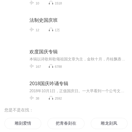
10
1518
法制史国庆班
12
1万
欢度国庆专辑
本辑以诗歌和歌颂祖国文章为主，金秋十月，丹桂飘香，在这个充满丰收喜悦的季节里，我们满怀激动和自豪，迎来了中华人民共和国76周年华诞。这不仅是一个庄重的纪念日，更是全体中华儿女共同欢庆的盛大的节日，承载着深厚的民族情感和历史意义.
167
6788
2018国庆吟诵专辑
2018年10月1日，正值国庆日。一大早看到一个公号文章，正是文天祥的《己卯十月一日至燕越五日罹狴犴有感而赋》。当然，彼十一非当今的十一。不过数字的巧合还是让人感触，今天拿来读一读，体味一番历史英杰的民族情怀，恰也当时。 根据诗题来看，这组诗是写于十月一日至十月五日之间，是文天祥被俘之后所作，这些诗作不仅有凛凛正气，更也能看的到他百端交集的复杂情感。另一首于右任先生的《望大陆》，微信公号有称《望乡》，一句“山之上国之殇”荡气回肠，一并兴起拿来读了一读。仓促间多有瑕疵...
38
2592
您是不是在找：
雕刻爱情
把青春刻在心上
雕龙刻凤