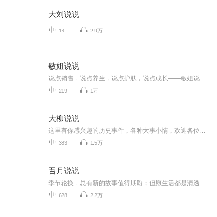
大刘说说
13
2.9万
敏姐说说
说点销售，说点养生，说点护肤，说点成长——敏姐说说，V ：13316665261
219
1万
大柳说说
这里有你感兴趣的历史事件，各种大事小情，欢迎各位听友的关注，每周三小柳在喜马拉雅等你！
383
1.5万
吾月说说
季节轮换，总有新的故事值得期盼；但愿生活都是清透，所有遇见都是柔情。
628
2.2万