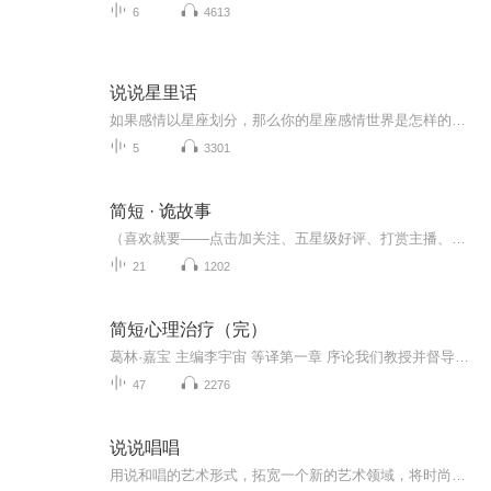
6
4613
说说星里话
如果感情以星座划分，那么你的星座感情世界是怎样的呢？来听听我们说的星里话吧，带你走进星座的感情世界。
5
3301
简短 · 诡故事
（喜欢就要——点击加关注、五星级好评、打赏主播、订阅文章、分享专辑、留言评论）这是短篇小说，是一段又一段的小故事，情节跌宕起伏、扣人心弦、是一本难得的经典力作。
21
1202
简短心理治疗（完）
葛林·嘉宝 主编李宇宙 等译第一章 序论我们教授并督导精神科住院医师及临床心理所博士班实习生进行简短心理治疗的临床实作，已有超过十年的历史。期间对于缺少一本专书，用以导引养成中的治疗者去学习简短心理治疗的核心概念及核心技巧，一直深感不便。需求刺激了发明，我们决定集结力量共同来填补这个鸿沟。读者将从这本书学习到六个可透过教学传授的著名简短心理治疗模式，以及其在应用层面上的相关议题。编写这本书的目的并不仅止于治疗方法的汇集，还盼望接下来的章节能够提供读者完整的简短心理治疗实际应用之意义：它的科学基础及艺术性的创造技巧。我们经常听到精神健康专业领域受训者这样的讲法：他们早已了解了理论的内涵，但他们要的是治疗室中的实作建议。面对这些受训者的困扰，我们要求作者群提供了这本临床应用的指引。编者们想要提供的不仅仅是一本关于简短心理治疗的书，还是一本可以导引如何进行简短心理治疗的手册，这意味着我们的目标异于许多已出版的教科书。我们并不冀望可以回顾所有简短心理治疗的相关文献、涵盖当前所有的治疗学派；相反地，我们试图集结一群熟悉简短心理治疗教学与训练的专家，他们已具备提供读者关于各自专长领域实作信息的资格。基于考虑到必须具备实证研究的支持而且可快速学习，我们选择作者的准则是：使本书尽可能涵盖多样的简短心理治疗模式。这些治疗模式在本书的编排顺序，是依照过去十年我们任教于纽约州立大学雪城分校之北医学大学的精神医学暨行为科学学系时，教授简短心理治疗的顺序：认知取向、行为取向、焦点解决取向、人际取向、时限性动力取向及伴侣取向的治疗模式。作为教育者的经验告诉我们：从高度结构化的治疗方法开始，有助于甫入门的治疗者建立学习的信心。一旦将这些治疗方法的结构牢记于心，他们更能够胸有成竹地跳脱治疗手册上的既有教条，去面对难以详加准备的治疗方法，例如变动性很高的精神动力取向治疗或是伴侣治疗。综合而论，针对在私人心理工作室、诊所或医院场合最常遭遇到的临床问题，如此的教学方式提供了治疗者无价的利器。我们相信作者们已清楚地表达，简短心理治疗不仅是不加思索地按照临床应用的导引去执行。为了补充专家们的技巧，本书的编者进一步强调各个章节的共通点，提供读者实际运用各式各样的原则和技术。不论是希望更进一步了解简短心理治疗的新手，或是希望拓展治疗技术的资深临床工作者，都会发现本书的各个单章均是极佳的出发点。
47
2276
说说唱唱
用说和唱的艺术形式，拓宽一个新的艺术领域，将时尚和传统结合，带给您一种新的体验。