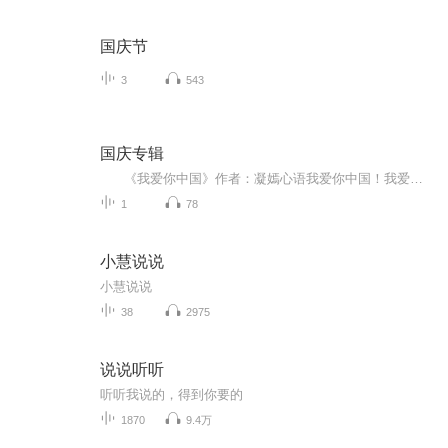
国庆节
3
543
国庆专辑
《我爱你中国》作者：凝嫣心语我爱你中国！我爱你春天蓬勃的秧苗；我爱你秋日金黄的硕果。我爱你中国！我爱你青松气质，我爱你红梅品格！我爱你家乡的甜蔗好像乳汁滋润着我的心窝。我爱你中国，我要把最美的歌儿献给你，我的母亲我的祖国。我爱你中国，我爱...
1
78
小慧说说
小慧说说
38
2975
说说听听
听听我说的，得到你要的
1870
9.4万