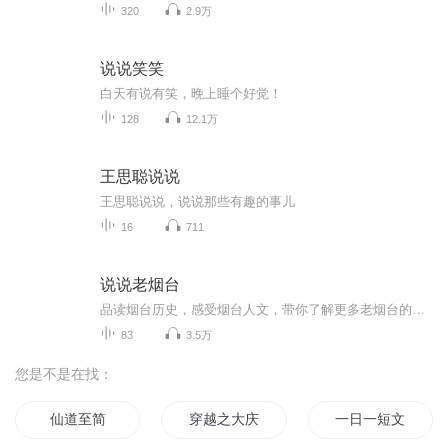
320
2.9万
说说笑笑
白天有说有笑，晚上睡个好觉！
128
12.1万
王思聪说说
王思聪说说，说说那些有趣的事儿
16
711
说说老烟台
品读烟台历史，感受烟台人文，带你了解更多老烟台的故事
83
3.5万
您是不是在找：
仙道至简
穿越之大庆帝国
一日一短文