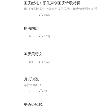
国庆献礼！领先声创国庆诗歌特辑
我们的民族是一个坚韧不拔的民族，历史给予我们的苦难都变成了闪着金光的勋章！我们的国家是一个龙腾虎跃的国家，那条巨龙正以不可阻挡之势崛起于神奇的东方！------------------------------------------------值此祖国70周年华诞之际，领先声创以诗歌向祖国献礼！用我们的声音、用我们的热血、用我们的灵魂诵读经典爱国篇章，歌颂我们的祖国！永远繁荣富强！
8
6076
刑法国庆
26
1.7万
国庆美诗文
108
4173
月儿说说
愿岁月静好！
7
396
英语说说说