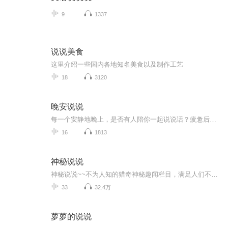
9
1337
说说美食
这里介绍一些国内各地知名美食以及制作工艺
18
3120
晚安说说
每一个安静地晚上，是否有人陪你一起说说话？疲惫后的你是否在渴望一个声音？一杯香茗，一本好书，一个温暖的声音，陪你说晚安……
16
1813
神秘说说
神秘说说~~不为人知的猎奇神秘趣闻栏目，满足人们不解的求知欲！视频内容可搜索微信公众号/微博@神秘说说
33
32.4万
萝萝的说说