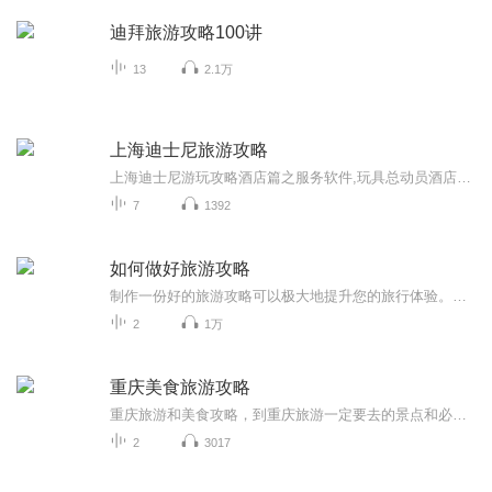
迪拜旅游攻略100讲
13
2.1万
上海迪士尼旅游攻略
上海迪士尼游玩攻略酒店篇之服务软件,玩具总动员酒店属于迪士尼度假区内的两家酒店之一，得天独厚的条件是可以享受优先进入乐园，门票折扣，部分热门项目速通权益。上述权益如果看看各大平台，就可以知道入住酒店游玩还是性价比很高的选择。当然，我们出游...
7
1392
如何做好旅游攻略
制作一份好的旅游攻略可以极大地提升您的旅行体验。以下是一些关键步骤和建议，帮助您制作出内容丰富、实用的旅游攻略：确定目的地和旅行时间选择合适的目的地和旅行时间，考虑气候、预算和兴趣爱好。收集信息通过旅游指南书籍、旅游网站、旅游app、社交媒...
2
1万
重庆美食旅游攻略
重庆旅游和美食攻略，到重庆旅游一定要去的景点和必吃的美食推荐。瑰丽雄奇的长江黄金旅游线，叹为观止的世界文化自然遗产，独具神韵的巴山渝水，闻名遐迩的红色旅游景点，底蕴深厚的历史文化积淀。
2
3017