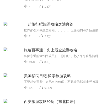
4
1.3万
一起旅行吧旅游攻略之迪拜篇
世界那么大我想去看看。。。。。但遥远的海外陌生的国度怎样能在短短几天内充分利用，让你轻松了解这个国家呢，最实惠的攻略来啦！一起旅行旨在让听友对迪拜及阿联酋有全面的了解让你能在最短时间花最少的钱轻松玩转阿联酋，迪拜！...
11
2.2万
旅途百事通丨史上最全旅游攻略
各位亲爱的ximi团成员们，你们好，七小哥哥精品福利专辑来啦~《旅途百事通》是首部全景式旅游百科专辑，收录50余国上万个景点深度解析，从埃及金字塔的千年密码到日本樱花季的民俗禁忌，从北欧极光的自然奇观到东南亚海岛的潜水指南，每个目的地均以历史脉...
1378
8.6万
美国移民日记-留学旅游攻略
不要相信那些由来已久的传闻，不要轻信那些未经推敲的见闻，不要以为美国真的就平等自由不要默认老外全都是天真守法，有多少被人坚信不疑的故事，其实都是没文化的浮夸......美国没有神话，也没有童话，也都是些的养家糊口的市民，分成了左中右、上中下。...
120
66.5万
西安旅游攻略经历（东北口语）