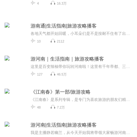
4
16.3万
游南通|生活指南|旅游攻略播客
各地天气都开始回暖，小耳朵们是不是按耐不住有了出游的打算，那旅游旺季不想去人多的地方的话，繁星推荐你小众打卡地——南通，也是个不错的选择哦！那南通都有哪些好玩的、好吃的地方呢？这里有露营打卡地滨江公园、狼山风景名胜区，濠河风景区，南通野...
10
2112
游河南｜生活指南｜旅游攻略播客
这里是百变辣柚带你玩转河南啦！这里有千年帝都、三帝之源、华商之都，羲皇故都、老子故里、愚公故里、太极圣地、功夫少林、牡丹花城......好山好水好景好吃好玩，应有尽有，还等什么呢，带上耳朵，一起来游河南啦。
127
46.5万
《江南春》第一部/旅游攻略
《江南春》是系列专辑，是专门为喜欢旅游的朋友们精心准备的，青衫主播从1980年就开始从事旅游业的工作，走遍了大江南北、长城内外，本专辑的第一部是江南各省最全的旅游攻略，详细介绍每个地方的吃住行游购娱。第二部是江南人文地理和名人典故。第三部精...
48
7.2万
游河南|生活指南|旅游攻略播客
我是主播静若幽兰，从今天开始我将带领大家畅游河南。河南历史悠久，是中华民族和中华文明的主要发祥地之一，河南名胜古迹众多，旅游资源丰富。在这里来感受中华历史文化人文景观，是最不好过了，其中著名的旅游景点有龙门石窟、少林寺、清明上河园等。自...