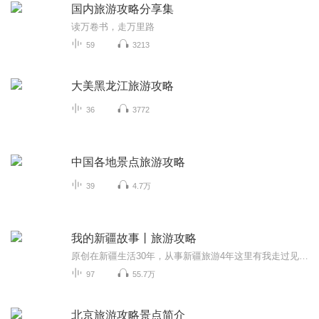
国内旅游攻略分享集
读万卷书，走万里路
59
3213
大美黑龙江旅游攻略
36
3772
中国各地景点旅游攻略
39
4.7万
我的新疆故事丨旅游攻略
原创在新疆生活30年，从事新疆旅游4年这里有我走过见过的新疆，还有我们新疆人从小听到和看到的故事。每周三、六更新，欢迎大家在评论区和我讨论！如果您喜欢这个专辑的话，麻烦给我一个五星好评呦~您的好评支持，就是对我的最大支持与鼓励，也将是我不断...
97
55.7万
北京旅游攻略景点简介