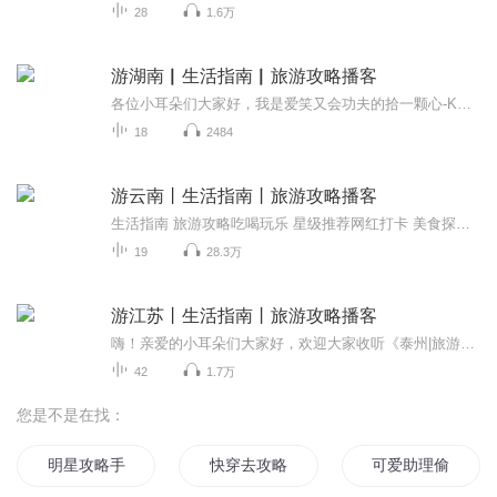
28
1.6万
游湖南▏生活指南▏旅游攻略播客
各位小耳朵们大家好，我是爱笑又会功夫的拾一颗心-KKB，大家也可以叫我心心，攀登计划43期学员，现居住在湖南郴州，是土生土长的“郴州通”湖南是一个历史悠久而且有众多名胜古 迹的“芙蓉之国”，有“中国小瑞士”之称的东江湖，还有“五岳独秀”之称的南...
18
2484
游云南丨生活指南丨旅游攻略播客
生活指南 旅游攻略吃喝玩乐 星级推荐网红打卡 美食探店跟着小侠一起轻松玩转彩云之南。本节目由KKB原创播客基地联合播出。嗨！亲爱的小耳朵们大家好呀，欢迎大家收听《游云南》我是爱吃爱玩爱分享的燕小侠。旅游旺季来了，我们那颗向往远方的心是不是再也...
19
28.3万
游江苏丨生活指南丨旅游攻略播客
嗨！亲爱的小耳朵们大家好，欢迎大家收听《泰州|旅游攻略》，我是你们的主播泰能聊。本节目由KKB原创播客基地联合播出。我是江苏泰州人，泰州城不大，但各种尘世的幸福极多。”马可波罗的这句话充分描绘古城泰州小巧温馨、精致祥和的水城慢生活的景象。泰...
42
1.7万
您是不是在找：
明星攻略手记
快穿去攻略那个男人
可爱助理偷心攻略