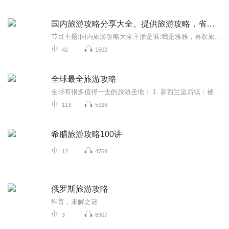
国内旅游攻略分享大全。提供旅游攻略，省时省力
节目主题:国内旅游攻略大全主播是谁:我是雅雅，喜欢旅游，喜欢交朋友，喜欢分享！懂得享受当下的生活！适合谁听:有共同爱好者，喜欢我声音的宝子们！主播的话:希望大家每天都开开心心，幸福快乐，健康美丽！关注主播，好运连连！
42
1602
全球最全旅游攻略
全球有很多值得一去的旅游圣地： 1. 新西兰皇后镇：被南阿尔卑斯山包围，依山傍水，四季风景如画。市区附近的瓦卡蒂普湖是座美丽的高山湖，其与周围壮丽的山脉相映衬，非常美丽。这里还有众多的名胜古迹和幽静的园林。2. 摩洛哥马拉喀什：坐落在贯穿摩洛...
113
5928
希腊旅游攻略100讲
12
4764
俄罗斯旅游攻略
科普，未解之谜
3
8907