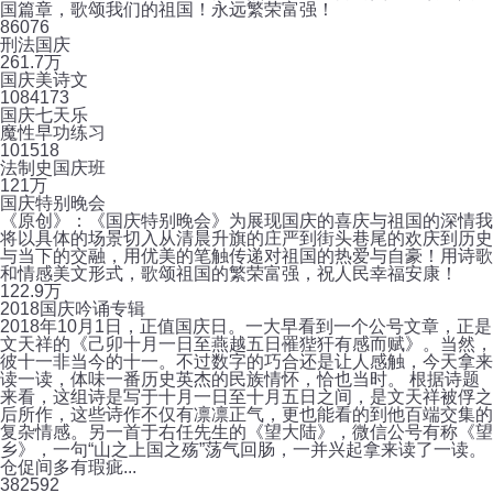
国篇章，歌颂我们的祖国！永远繁荣富强！
8
6076
刑法国庆
26
1.7万
国庆美诗文
108
4173
国庆七天乐
魔性早功练习
10
1518
法制史国庆班
12
1万
国庆特别晚会
《原创》：《国庆特别晚会》为展现国庆的喜庆与祖国的深情我
将以具体的场景切入从清晨升旗的庄严到街头巷尾的欢庆到历史
与当下的交融，用优美的笔触传递对祖国的热爱与自豪！用诗歌
和情感美文形式，歌颂祖国的繁荣富强，祝人民幸福安康！
12
2.9万
2018国庆吟诵专辑
2018年10月1日，正值国庆日。一大早看到一个公号文章，正是
文天祥的《己卯十月一日至燕越五日罹狴犴有感而赋》。当然，
彼十一非当今的十一。不过数字的巧合还是让人感触，今天拿来
读一读，体味一番历史英杰的民族情怀，恰也当时。 根据诗题
来看，这组诗是写于十月一日至十月五日之间，是文天祥被俘之
后所作，这些诗作不仅有凛凛正气，更也能看的到他百端交集的
复杂情感。另一首于右任先生的《望大陆》，微信公号有称《望
乡》，一句“山之上国之殇”荡气回肠，一并兴起拿来读了一读。
仓促间多有瑕疵...
38
2592