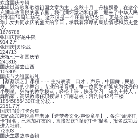
欢度国庆专辑
本辑以诗歌和歌颂祖国文章为主，金秋十月，丹桂飘香，在这个
充满丰收喜悦的季节里，我们满怀激动和自豪，迎来了中华人民
共和国76周年华诞。这不仅是一个庄重的纪念日，更是全体中
华儿女共同欢庆的盛大的节日，承载着深厚的民族情感和历史意
义.
167
6788
张国庆|穿越牛熊
91
4.2万
张国庆|舆论战
22
4713
庆祝七一和国庆节
24
1818
国庆出游去山西
10
5805
国庆节为祖国献礼
【蔡蔡演艺】课程﹣-﹣主持表演，口才，声乐，中国舞，民族
舞。独特的小舞台，专业的录音棚，每一位同学都能成为优秀的
小明星。独特的教学模式，轻松上课，快乐学习！知名主持人，
舞蹈家，高级教师任职授课！江南总校：河沟街42号三楼
18545856430江北分校...
215
1.7万
国庆诵读打卡合集
扫码添加声悦童星老师【造梦者文化-声悦童星】，备注“诵读打
卡”报名，已添加好友的，直接发送“诵读打卡”报名，报名成功后
进入社群。
7
2303
国庆主题故事合辑