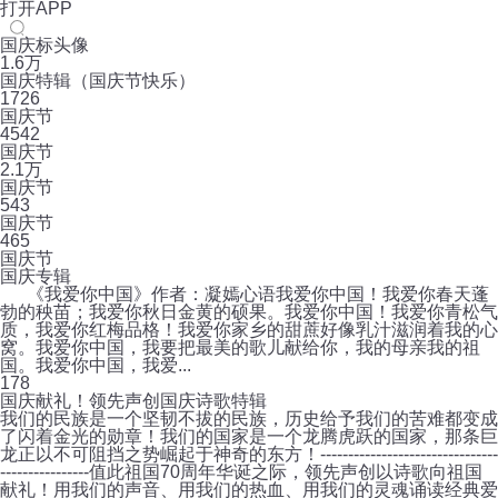
打开APP
国庆标头像
1.6万
国庆特辑（国庆节快乐）
1726
国庆节
4542
国庆节
2.1万
国庆节
543
国庆节
465
国庆节
国庆专辑
《我爱你中国》作者：凝嫣心语我爱你中国！我爱你春天蓬
勃的秧苗；我爱你秋日金黄的硕果。我爱你中国！我爱你青松气
质，我爱你红梅品格！我爱你家乡的甜蔗好像乳汁滋润着我的心
窝。我爱你中国，我要把最美的歌儿献给你，我的母亲我的祖
国。我爱你中国，我爱...
1
78
国庆献礼！领先声创国庆诗歌特辑
我们的民族是一个坚韧不拔的民族，历史给予我们的苦难都变成
了闪着金光的勋章！我们的国家是一个龙腾虎跃的国家，那条巨
龙正以不可阻挡之势崛起于神奇的东方！--------------------------------
----------------值此祖国70周年华诞之际，领先声创以诗歌向祖国
献礼！用我们的声音、用我们的热血、用我们的灵魂诵读经典爱