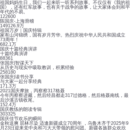
祖国妈妈生日，我们一起来听一听系列故事。不仅仅有《我的祖
国》，还有红军故事，也有关于战争的故事，让大家体会到和平
年代的不易。
12
2600
陈国庆-上海滑稽
149
126.9万
祖国万岁｜国庆特辑
家有山河锦绣，国有岁月芳华。热烈庆祝中华人民共和国成立
73周年！
6
82.1万
国庆十篇经典演讲
十篇经典演讲
8
8361
张国庆|智谋天下
从历史与现实中吸取教训，积累经验
25
8180
张国庆|读书分享
与大家一起分享经典
17
1.3万
2021国庆摩旅，丙察察317格聂
今年丙察察进藏，然后经昌都走317过德格，然后格聂南线，最
后沙溪古镇收尾。
15
2.4万
国庆教练的朗读专辑
30
3325
国庆佳节欢乐的瞬间
金秋送爽 层林尽染 适逢新疆成立70周年 ，乌鲁木齐于2025年9
月23日迎来党中央和习大大带领的慰问团。新疆各族群众欢欣