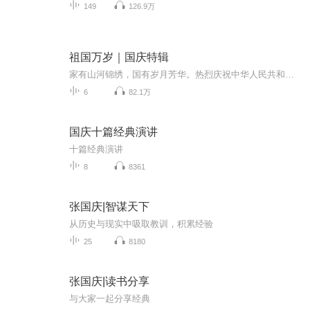
149
126.9万
祖国万岁｜国庆特辑
家有山河锦绣，国有岁月芳华。热烈庆祝中华人民共和国成立73周年！
6
82.1万
国庆十篇经典演讲
十篇经典演讲
8
8361
张国庆|智谋天下
从历史与现实中吸取教训，积累经验
25
8180
张国庆|读书分享
与大家一起分享经典