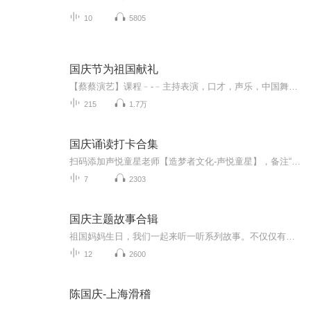
10
5805
国庆节为祖国献礼
【蔡蔡演艺】课程﹣-﹣主持表演，口才，声乐，中国舞，民族舞。独特的小舞台，专业的录音棚，每一位同学都能成为优秀的小明星。独特的教学模式，轻松上课，快乐学习！知名主持人，舞蹈家，高级教师任职授课！江南总校：河沟街42号三楼 18545856430江北分校...
215
1.7万
国庆诵读打卡合集
扫码添加声悦童星老师【造梦者文化-声悦童星】，备注“诵读打卡”报名，已添加好友的，直接发送“诵读打卡”报名，报名成功后进入社群。
7
2303
国庆主题故事合辑
祖国妈妈生日，我们一起来听一听系列故事。不仅仅有《我的祖国》，还有红军故事，也有关于战争的故事，让大家体会到和平年代的不易。
12
2600
陈国庆-上海滑稽