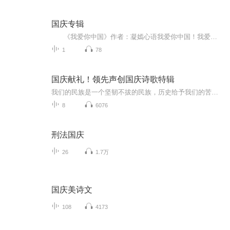
国庆专辑
《我爱你中国》作者：凝嫣心语我爱你中国！我爱你春天蓬勃的秧苗；我爱你秋日金黄的硕果。我爱你中国！我爱你青松气质，我爱你红梅品格！我爱你家乡的甜蔗好像乳汁滋润着我的心窝。我爱你中国，我要把最美的歌儿献给你，我的母亲我的祖国。我爱你中国，我爱...
1
78
国庆献礼！领先声创国庆诗歌特辑
我们的民族是一个坚韧不拔的民族，历史给予我们的苦难都变成了闪着金光的勋章！我们的国家是一个龙腾虎跃的国家，那条巨龙正以不可阻挡之势崛起于神奇的东方！------------------------------------------------值此祖国70周年华诞之际，领先声创以诗歌向祖国献礼！用我们的声音、用我们的热血、用我们的灵魂诵读经典爱国篇章，歌颂我们的祖国！永远繁荣富强！
8
6076
刑法国庆
26
1.7万
国庆美诗文
108
4173