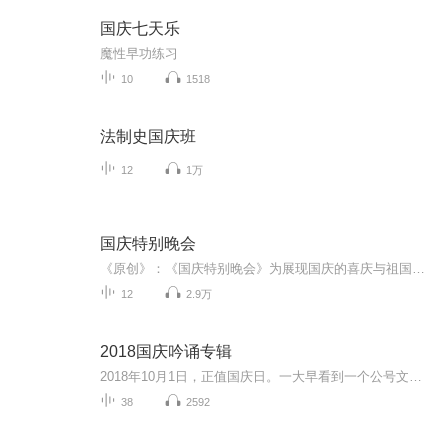
国庆七天乐
魔性早功练习
10
1518
法制史国庆班
12
1万
国庆特别晚会
《原创》：《国庆特别晚会》为展现国庆的喜庆与祖国的深情我将以具体的场景切入从清晨升旗的庄严到街头巷尾的欢庆到历史与当下的交融，用优美的笔触传递对祖国的热爱与自豪！用诗歌和情感美文形式，歌颂祖国的繁荣富强，祝人民幸福安康！
12
2.9万
2018国庆吟诵专辑
2018年10月1日，正值国庆日。一大早看到一个公号文章，正是文天祥的《己卯十月一日至燕越五日罹狴犴有感而赋》。当然，彼十一非当今的十一。不过数字的巧合还是让人感触，今天拿来读一读，体味一番历史英杰的民族情怀，恰也当时。 根据诗题来看，这组诗是写于十月一日至十月五日之间，是文天祥被俘之后所作，这些诗作不仅有凛凛正气，更也能看的到他百端交集的复杂情感。另一首于右任先生的《望大陆》，微信公号有称《望乡》，一句“山之上国之殇”荡气回肠，一并兴起拿来读了一读。仓促间多有瑕疵...
38
2592