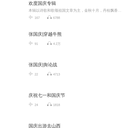
欢度国庆专辑
本辑以诗歌和歌颂祖国文章为主，金秋十月，丹桂飘香，在这个充满丰收喜悦的季节里，我们满怀激动和自豪，迎来了中华人民共和国76周年华诞。这不仅是一个庄重的纪念日，更是全体中华儿女共同欢庆的盛大的节日，承载着深厚的民族情感和历史意义.
167
6788
张国庆|穿越牛熊
91
4.2万
张国庆|舆论战
22
4713
庆祝七一和国庆节
24
1818
国庆出游去山西