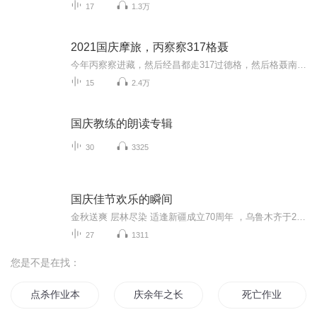
17
1.3万
2021国庆摩旅，丙察察317格聂
今年丙察察进藏，然后经昌都走317过德格，然后格聂南线，最后沙溪古镇收尾。
15
2.4万
国庆教练的朗读专辑
30
3325
国庆佳节欢乐的瞬间
金秋送爽 层林尽染 适逢新疆成立70周年 ，乌鲁木齐于2025年9月23日迎来党中央和习大大带领的慰问团。新疆各族群众欢欣鼓舞，热烈欢迎。
27
1311
您是不是在找：
点杀作业本
庆余年之长歌行
死亡作业