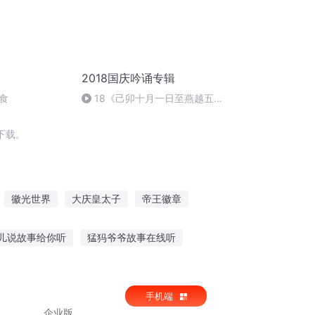
2018国庆吟诵专辑
食
18《己卯十月一日至燕越五
日罹狴犴有感而赋》组律18首
文天祥 自由吟诵
下载。
徽光世界
大庆皇太子
帝王徽章
重庆儿女
末世之徽
一人有庆
儿说故事给你听
猛犸爷爷故事在线听
时候听老人故事
听睡前小故事长发公主
手机端
企业版