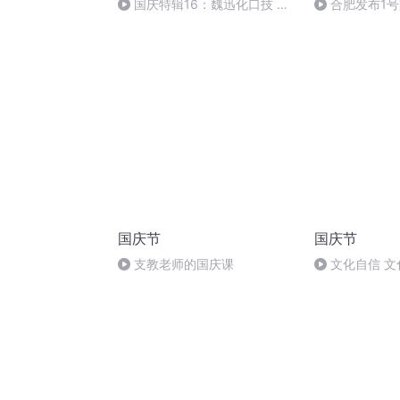
国庆特辑16：魏迅化口技 二
合肥发布1
胡 东方红+一般唱法和原生态
国庆节
国庆节
支教老师的国庆课
文化自信 文