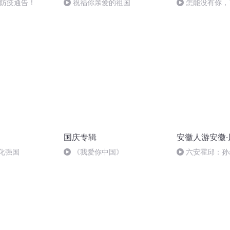
号防疫通告！
祝福你亲爱的祖国
怎能没有你，
国庆专辑
安徽人游安徽
化强国
《我爱你中国》
六安霍邱：孙
传说