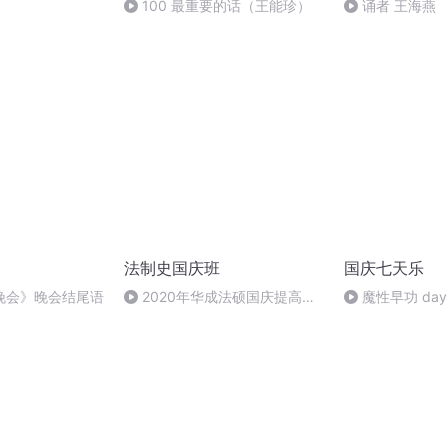
100 最重要的话（王能珍）
诵者 王海燕 
法制史国庆班
国庆七天乐
晚会》晚会结尾语
2020年华成法硕国庆提高班
魔性早功 day
法制史马志冰 (12)