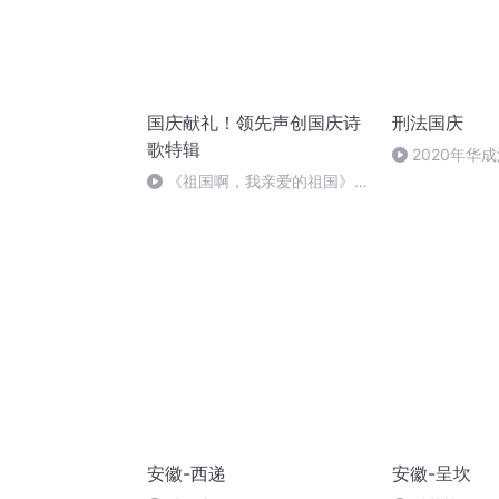
国庆献礼！领先声创国庆诗
刑法国庆
歌特辑
2020年华
刑法陈 (26)
《祖国啊，我亲爱的祖国》温
婉
安徽-西递
安徽-呈坎