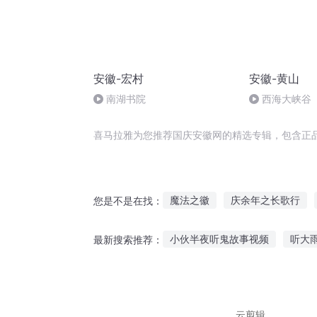
安徽-宏村
安徽-黄山
南湖书院
西海大峡谷
喜马拉雅为您推荐国庆安徽网的精选专辑，包含正
魔法之徽
庆余年之长歌行
您是不是在找：
龙之徽章
嘉庆皇帝
圣徽
小伙半夜听鬼故事视频
听大
最新搜索推荐：
陌生空号故事在线听
听岳飞
恐怖王室故事在线听
听对象
云剪辑