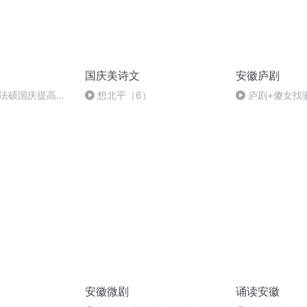
国庆美诗文
安徽庐剧
成法硕国庆提高班
想北平（6）
庐剧+傻女找婆
安徽微剧
诵读安徽