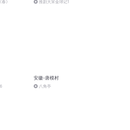
《春》
推剧大宋金球记1
安徽-唐模村
6
八角亭