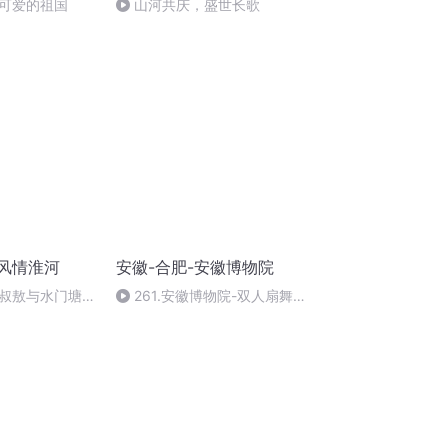
可爱的祖国
山河共庆，盛世长歌
·风情淮河
安徽-合肥-安徽博物院
叔敖与水门塘的
261.安徽博物院-双人扇舞
（1955）