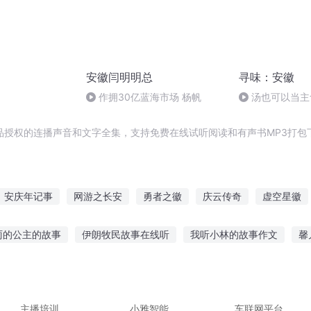
安徽闫明明总
寻味：安徽
作拥30亿蓝海市场 杨帆
汤也可以当主
品授权的连播声音和文字全集，支持免费在线试听阅读和有声书MP3打包
安庆年记事
网游之长安
勇者之徽
庆云传奇
虚空星徽
战争
大庆第一恶
血之徽章
穿越之大庆帝国
少女徽章
雨的公主的故事
伊朗牧民故事在线听
我听小林的故事作文
馨
成长故事
奥特曼故事孩子可以听吗
夏天适合听什么故事呢
小
讲前任故事
迪士尼彩图故事在线听
主播培训
小雅智能
车联网平台