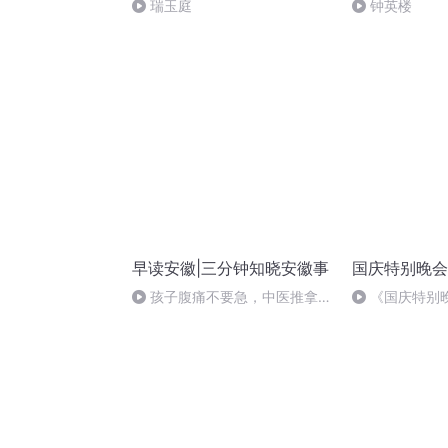
瑞玉庭
钟英楼
早读安徽|三分钟知晓安徽事
国庆特别晚会
孩子腹痛不要急，中医推拿帮
《国庆特别
助您