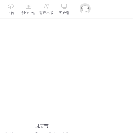
上传
创作中心
有声出版
客户端
国庆节