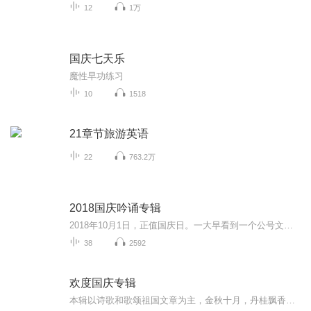
12
1万
国庆七天乐
魔性早功练习
10
1518
21章节旅游英语
22
763.2万
2018国庆吟诵专辑
2018年10月1日，正值国庆日。一大早看到一个公号文章，正是文天祥的《己卯十月一日至燕越五日罹狴犴有感而赋》。当然，彼十一非当今的十一。不过数字的巧合还是让人感触，今天拿来读一读，体味一番历史英杰的民族情怀，恰也当时。 根据诗题来看，这组诗是写于十月一日至十月五日之间，是文天祥被俘之后所作，这些诗作不仅有凛凛正气，更也能看的到他百端交集的复杂情感。另一首于右任先生的《望大陆》，微信公号有称《望乡》，一句“山之上国之殇”荡气回肠，一并兴起拿来读了一读。仓促间多有瑕疵...
38
2592
欢度国庆专辑
本辑以诗歌和歌颂祖国文章为主，金秋十月，丹桂飘香，在这个充满丰收喜悦的季节里，我们满怀激动和自豪，迎来了中华人民共和国76周年华诞。这不仅是一个庄重的纪念日，更是全体中华儿女共同欢庆的盛大的节日，承载着深厚的民族情感和历史意义.