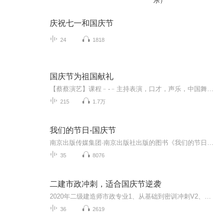
乐）
庆祝七一和国庆节
24
1818
国庆节为祖国献礼
【蔡蔡演艺】课程﹣-﹣主持表演，口才，声乐，中国舞，民族舞。独特的小舞台，专业的录音棚，每一位同学都能成为优秀的小明星。独特的教学模式，轻松上课，快乐学习！知名主持人，舞蹈家，高级教师任职授课！江南总校：河沟街42号三楼 18545856430江北分校...
215
1.7万
我们的节日-国庆节
南京出版传媒集团·南京出版社出版的图书《我们的节日》通过对中国节日文化和节日意义进行深度的挖掘，面向青少年群体构建独具特色的栏目内容，以此丰富春节、元宵节、清明节、端午节、七夕节、中秋节、重阳节等传统节日；六一节、教师节、国庆节等新兴节日的文化内涵和表现形式。促进青少年形成新的节日习俗，提升节日仪式感、认同感。音频作品由金陵朗读者联盟志愿者朗诵，南京音像出版社、金陵图书馆联合制作。
35
8076
二建市政冲刺，适合国庆节逆袭
2020年二级建造师市政专业1、从基础到密训冲刺V2、从精华课程到超压密押V3、0基础同步更新v4、持续更新到2020年考试V5、只要你跟着学让你一次稳拿证V6、渠道超压压题，超压三页纸等独家绝密压题!
36
2619