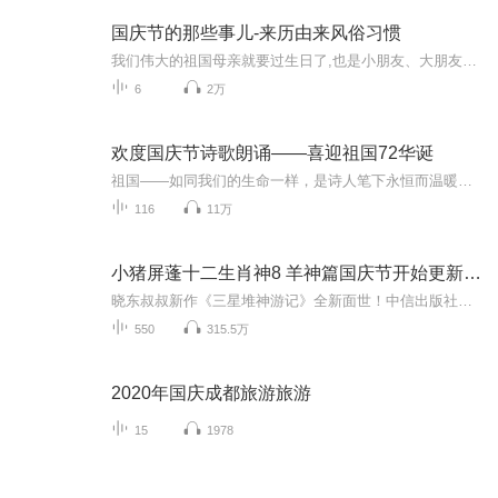
国庆节的那些事儿-来历由来风俗习惯
我们伟大的祖国母亲就要过生日了,也是小朋友、大朋友们最喜欢的“国庆小长假”或说“黄金周”还有说”国庆7天乐”的，说法真是不一而足。那么“国庆节”是怎么来的？自古以来国庆节怎么庆贺？新中国国庆节的来历，以及新中国国庆节的庆贺方式又有哪些呢？ ...
6
2万
欢度国庆节诗歌朗诵——喜迎祖国72华诞
祖国——如同我们的生命一样，是诗人笔下永恒而温暖的主题。在祖国72周年华诞来临之际，特创建这个诗歌朗诵专辑，诵读经典爱国篇章，和大家一起歌颂祖国，向国庆的献礼！祝愿伟大的祖国繁荣富强，祝愿大家国庆节快乐，度过平安快乐的黄金周假期！
116
11万
小猪屏蓬十二生肖神8 羊神篇国庆节开始更新啦！
晓东叔叔新作《三星堆神游记》全新面世！中信出版社出版！京东当当淘宝均有售！点蓝色字收听——《小猪屏蓬爆笑日记2024》《小猪屏蓬爆笑日记2》《小猪屏蓬爆笑日记1》让你笑得喘不上气！《我进故宫当富翁——小猪屏蓬故宫财商笔记》教你成为大富翁！《小...
550
315.5万
2020年国庆成都旅游旅游
15
1978