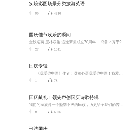
实境彩图场景分类旅游英语
96
4716
国庆佳节欢乐的瞬间
金秋送爽 层林尽染 适逢新疆成立70周年 ，乌鲁木齐于2025年9月23日迎来党中央和习大大带领的慰问团。新疆各族群众欢欣鼓舞，热烈欢迎。
27
1311
国庆专辑
《我爱你中国》作者：凝嫣心语我爱你中国！我爱你春天蓬勃的秧苗；我爱你秋日金黄的硕果。我爱你中国！我爱你青松气质，我爱你红梅品格！我爱你家乡的甜蔗好像乳汁滋润着我的心窝。我爱你中国，我要把最美的歌儿献给你，我的母亲我的祖国。我爱你中国，我爱...
1
78
国庆献礼！领先声创国庆诗歌特辑
我们的民族是一个坚韧不拔的民族，历史给予我们的苦难都变成了闪着金光的勋章！我们的国家是一个龙腾虎跃的国家，那条巨龙正以不可阻挡之势崛起于神奇的东方！------------------------------------------------值此祖国70周年华诞之际，领先声创以诗歌向祖国献礼！用我们的声音、用我们的热血、用我们的灵魂诵读经典爱国篇章，歌颂我们的祖国！永远繁荣富强！
8
6076
刑法国庆