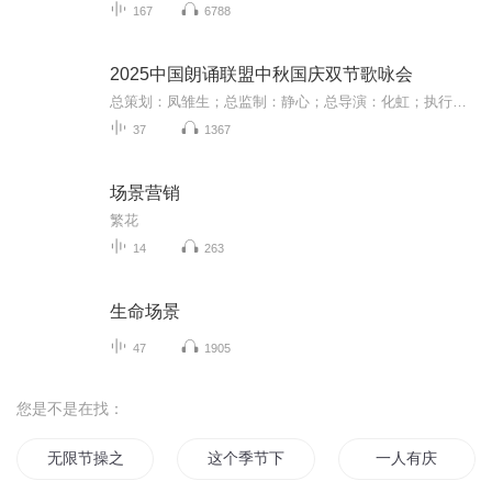
167
6788
2025中国朗诵联盟中秋国庆双节歌咏会
总策划：凤雏生；总监制：静心；总导演：化虹；执行总监：莺子；执行导演：橙夏；主持人：静心、化虹、橙夏
37
1367
场景营销
繁花
14
263
生命场景
47
1905
您是不是在找：
无限节操之旅
这个季节下一场雨
一人有庆