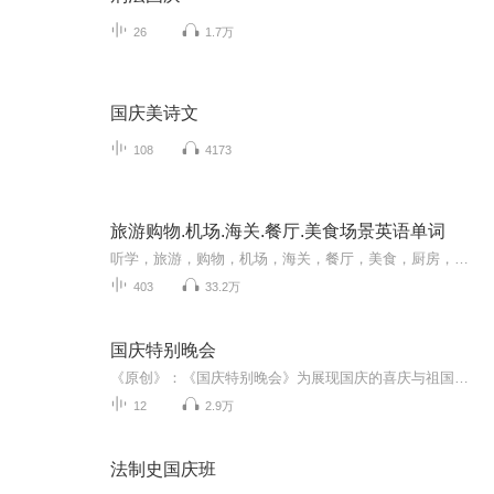
26
1.7万
国庆美诗文
108
4173
旅游购物.机场.海关.餐厅.美食场景英语单词
听学，旅游，购物，机场，海关，餐厅，美食，厨房，水果，蔬菜场景英语单词
403
33.2万
国庆特别晚会
《原创》：《国庆特别晚会》为展现国庆的喜庆与祖国的深情我将以具体的场景切入从清晨升旗的庄严到街头巷尾的欢庆到历史与当下的交融，用优美的笔触传递对祖国的热爱与自豪！用诗歌和情感美文形式，歌颂祖国的繁荣富强，祝人民幸福安康！
12
2.9万
法制史国庆班