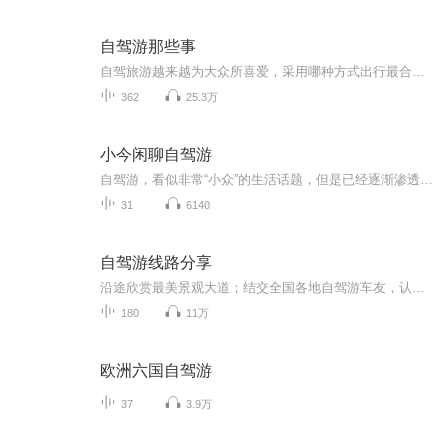
自驾游那些事
自驾旅游越来越为大众所喜爱，采用哪种方式出行最合理、最省钱、最自在，和听众朋友们一起探讨自驾游的最佳配置方案，包括衣食住行中的设备装备选择、车辆出行装备选择、户外活动装备选择、摄影摄像装备选择、以及应急装备等。
362
25.3万
小今闲聊自驾游
自驾游，看似非常“小众”的生活话题，但是已经逐渐渗透进更多人的旅行方式了。这种“生活在路上”的状态，让车友们无意间需要和各行各业打着交道，所以，也就有了无尽模式的话题。从开车到旅行，每一个细节都有经验之谈，每一公里都蕴含着故事。有空就来...
31
6140
自驾游线路分享
沿途欣赏最美景观大道；结交全国各地自驾游车友，认识更多的帅哥美女！ G318国道川藏段 从长江冲积平原(上海)开始一路不断地翻越各种高山，经过奔腾的河流、花海的草原、冰封的雪山，欣赏到瀑布般的冰川、宝石般的湖泊、色彩缤纷的藏居……四季的川藏又各具不同的魅力，没有人能一次领略川藏全部的美。 川藏线的每一天都值得期待，每一天都惊喜不断。 珠穆朗玛峰~世界屋脊 这里远离喧嚣，是一块空灵的蓝水晶。世界屋脊——珠穆朗玛峰高傲的把头颅挺起，世界都在她的脚下匍匐。与天对话，那空旷的洒脱，人的精神就会达到纯美的境地。“至人无己，神人无功，圣人无名”——庄子的逍遥游在这里得到了升华！ 青藏公路~海拔最高的公路 青藏线全线平均海拔在4000米以上，被称为"世界屋脊上的苏伊士运河 "。翻山越岭，一路感受无人区的荒凉，经历大自然的沧桑，唐古拉山/可可西里、沱沱河，这些神奇的名字吸引着你踏上这迷人的公路，去触摸蓝天，去找寻大美的风光。
180
11万
欧洲六国自驾游
37
3.9万