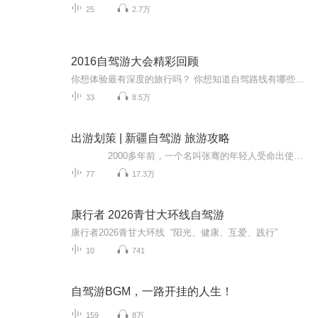
25
2.7万
2016自驾游大会精彩回顾
你想体验最有深度的旅行吗？ 你想知道自驾路线有哪些最文艺、最有趣、最浪漫吗？ 精彩尽在——2016中国自驾游大会！ 听各路大咖分享——如何把快乐装进后备箱，如何把美景收进车窗~
33
8.5万
出游划策 | 新疆自驾游 旅游攻略
2000多年前，一个名叫张骞的年轻人受命出使中亚古国，把这片“西北偏北”广袤地区称作“西域”，19世纪中叶，这里有了一个崭新的名字——新疆。而新疆的四季都让人心生向往，绿水青山，异域风情，美不胜收。 旅行是一场感...
77
17.3万
康行者 2026青甘大环线自驾游
康行者2026青甘大环线 “阳光、健康、互爱、践行”
10
741
自驾游BGM，一路开挂的人生！
159
8万