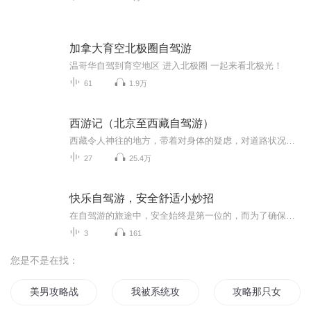
加拿大育空北极圈自驾游
温哥华自驾到育空地区 进入北极圈 一起来看北极光！
61
1.9万
西游记（北京至西藏自驾游）
西藏令人神往的地方，带着对身体的疑虑，对道路状况的担心，还是出发了，也许人生就该这样，充满了未知才更有魅力。
27
25.4万
快乐自驾游，安全舒适小妙招
在自驾游的旅途中，安全始终是第一位的，而为了确保旅途的安全和顺利，一些具体而实用的小妙招，它们可以帮助提高自驾游的安全性和舒适度
3
161
您是不是在找：
美男攻略战
我被系统攻略了
攻略那只女主