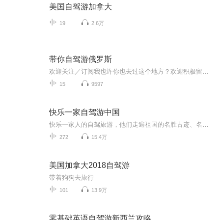
美国自驾游加拿大
19
2.6万
带你自驾游俄罗斯
欢迎关注／订阅我也许你也去过这个地方？欢迎积极留言，共享你们的旅游经历！
15
9597
快乐一家自驾游中国
快乐一家人的自驾旅游，他们走遍祖国的名胜古迹、名山大川，详细记载了旅行中的吃住玩和旅行中的奇闻趣事，收听他们的游记，分享他们的快乐。
272
15.4万
美国加拿大2018自驾游
带着狗狗去旅行
101
13.9万
零基础英语自驾游新西兰攻略