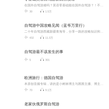
在国外自驾游难吗？英语零基础能在国外自驾游？！不可思议吧？50多岁、零基础英语的主播以其亲身经历亲口向你分享她今年（2019年）春节期间是如何在新西兰自游行走南北岛的……期间遭遇过车辆刮蹭事故、转机差点误机、徒步跋涉20公里无车返城、所购当地电话卡根本无法使用等等麻烦问题，主播是如何克服的呢？在本专辑中都将给你分享我们的故事~在聆听中让我们引领着你和我们一起感受新西兰的风景大片吧！
30
1.5万
自驾游中国攻略见闻（蓝爷万里行）
二十年自驾游西藏新疆青海等，分享一路的攻略知识和所见所闻，西藏老司机给网友车友问题解答~~
432
11.3万
自驾游最不该发生的事
5
301
欧洲旅行：德国自驾游
本原创音频专辑，讲的是小树林博主与茜茜主播、博主大姐和大姐夫、博主朋友刘君夫妻，三对夫妻六个人、租车自驾欧洲游的全程回顾。音频文稿由小树林博主主笔，由博主妻茜茜（文中的“我媳妇”）主播。从签证、设计线路、机票、住宿、租车，到历史、人文…...
70
9.1万
老家伙俄罗斯自驾游