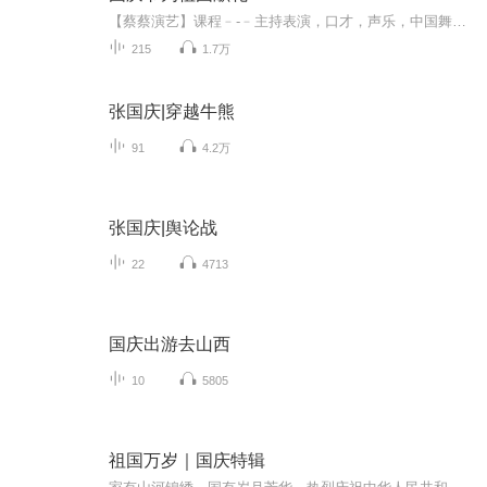
【蔡蔡演艺】课程﹣-﹣主持表演，口才，声乐，中国舞，民族舞。独特的小舞台，专业的录音棚，每一位同学都能成为优秀的小明星。独特的教学模式，轻松上课，快乐学习！知名主持人，舞蹈家，高级教师任职授课！江南总校：河沟街42号三楼 18545856430江北分校...
215
1.7万
张国庆|穿越牛熊
91
4.2万
张国庆|舆论战
22
4713
国庆出游去山西
10
5805
祖国万岁｜国庆特辑