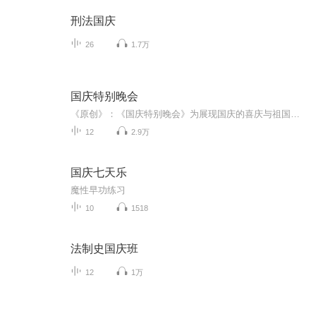
刑法国庆
26
1.7万
国庆特别晚会
《原创》：《国庆特别晚会》为展现国庆的喜庆与祖国的深情我将以具体的场景切入从清晨升旗的庄严到街头巷尾的欢庆到历史与当下的交融，用优美的笔触传递对祖国的热爱与自豪！用诗歌和情感美文形式，歌颂祖国的繁荣富强，祝人民幸福安康！
12
2.9万
国庆七天乐
魔性早功练习
10
1518
法制史国庆班
12
1万