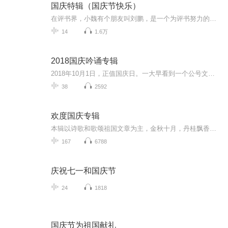
国庆特辑（国庆节快乐）
在评书界，小魏有个朋友叫刘鹏，是一个为评书努力的小伙子。在2021年国庆期间，他想弄个特辑，便烦劳我给他录个爱国题材的评书小段儿。这种事情，不是特殊情况，小魏一般不会拒绝，也就给其录了一个《鲁迅踢鬼》，等他传完，我再传到我的专辑里。另外，小...
14
1.6万
2018国庆吟诵专辑
2018年10月1日，正值国庆日。一大早看到一个公号文章，正是文天祥的《己卯十月一日至燕越五日罹狴犴有感而赋》。当然，彼十一非当今的十一。不过数字的巧合还是让人感触，今天拿来读一读，体味一番历史英杰的民族情怀，恰也当时。 根据诗题来看，这组诗是写于十月一日至十月五日之间，是文天祥被俘之后所作，这些诗作不仅有凛凛正气，更也能看的到他百端交集的复杂情感。另一首于右任先生的《望大陆》，微信公号有称《望乡》，一句“山之上国之殇”荡气回肠，一并兴起拿来读了一读。仓促间多有瑕疵...
38
2592
欢度国庆专辑
本辑以诗歌和歌颂祖国文章为主，金秋十月，丹桂飘香，在这个充满丰收喜悦的季节里，我们满怀激动和自豪，迎来了中华人民共和国76周年华诞。这不仅是一个庄重的纪念日，更是全体中华儿女共同欢庆的盛大的节日，承载着深厚的民族情感和历史意义.
167
6788
庆祝七一和国庆节
24
1818
国庆节为祖国献礼