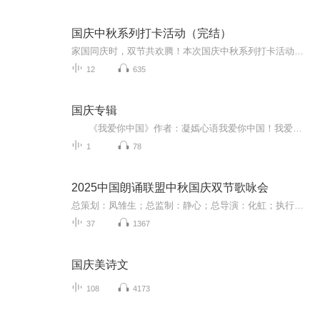
国庆中秋系列打卡活动（完结）
家国同庆时，双节共欢腾！本次国庆中秋系列打卡活动，邀你每日解锁多元演播精彩：以诗歌为笔，歌颂祖国山河壮阔与时代华章；清晨用温暖早安问候开启元气一天，深夜以温柔晚安声语卸下疲惫；更有风趣幽默的单口相声逗趣生活，经典耐品的评书细说古今故事。...
12
635
国庆专辑
《我爱你中国》作者：凝嫣心语我爱你中国！我爱你春天蓬勃的秧苗；我爱你秋日金黄的硕果。我爱你中国！我爱你青松气质，我爱你红梅品格！我爱你家乡的甜蔗好像乳汁滋润着我的心窝。我爱你中国，我要把最美的歌儿献给你，我的母亲我的祖国。我爱你中国，我爱...
1
78
2025中国朗诵联盟中秋国庆双节歌咏会
总策划：凤雏生；总监制：静心；总导演：化虹；执行总监：莺子；执行导演：橙夏；主持人：静心、化虹、橙夏
37
1367
国庆美诗文
108
4173