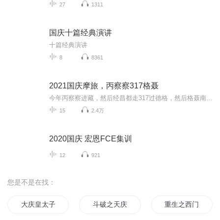
27
1311
国庆十篇经典演讲
十篇经典演讲
8
8361
2021国庆摩旅，丙察察317格聂
今年丙察察进藏，然后经昌都走317过德格，然后格聂南线，最后沙溪古镇收尾。
15
2.4万
2020国庆 宏恩FCE集训
12
921
您是不是在找：
大庆皇太子
斗破之天庆焰火
重生之西门庆