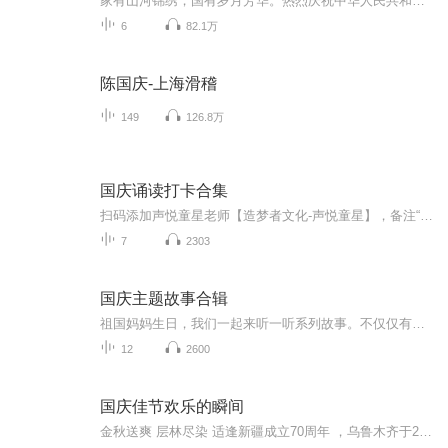
家有山河锦绣，国有岁月芳华。热烈庆祝中华人民共和国成立73周年！
6
82.1万
陈国庆-上海滑稽
149
126.8万
国庆诵读打卡合集
扫码添加声悦童星老师【造梦者文化-声悦童星】，备注“诵读打卡”报名，已添加好友的，直接发送“诵读打卡”报名，报名成功后进入社群。
7
2303
国庆主题故事合辑
祖国妈妈生日，我们一起来听一听系列故事。不仅仅有《我的祖国》，还有红军故事，也有关于战争的故事，让大家体会到和平年代的不易。
12
2600
国庆佳节欢乐的瞬间
金秋送爽 层林尽染 适逢新疆成立70周年 ，乌鲁木齐于2025年9月23日迎来党中央和习大大带领的慰问团。新疆各族群众欢欣鼓舞，热烈欢迎。