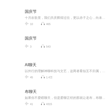
国庆节
十月欢歌里，我们共庆辉煌过往，更以赤子之心，向未来书写滚烫的誓言——这盛世，值得我们以热爱相拥。
10
465
国庆节
3
543
AI聊天
以外行的理解神聊科技与文艺，这两者看似互不归属，但其实又密切相连，因为科技的飞速发展变化必然会带来人文观念的改变，所以我们落脚点是人文，但关注点在科技，倡导品质生活以人文为标尺以科技来实现，就是说人文决定着什么样的生活可以算品质生活，而通过科技的手段去实现这样的品质生活。话题来着每日朋友圈的热门聊天，在碎片时间将自己的思考用声音传递出去——不吐不快。兴许就有那么三言两语可以和朋友们产生共鸣，也可能抛出板儿砖砸住自己，脑洞一开就又多了一份感悟。愿以萤火微光呈现心中真诚，无法照亮他人，只求点缀星空。
45
1.4万
布聊天
如果你不爱瞎聊天，但是爱聊正经的那就让老布，布聊天来陪你雅阁布。。。一个追求有”成就感“地躺平的大叔喜欢体验各种的生活体验过很多的生活最大的嗜好就是跟你分享那些学校教的和不教的事情文化，生活，世界，职场，情感，知识，技能这些内容唯一的共...
41
4315