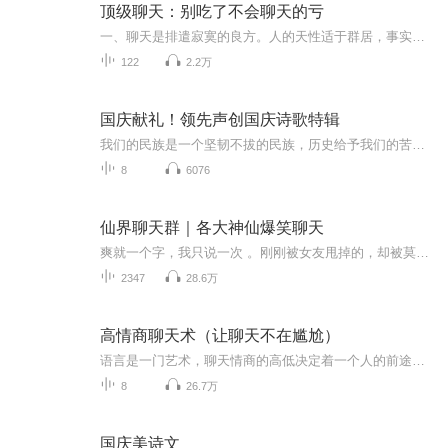
顶级聊天：别吃了不会聊天的亏
一、聊天是排遣寂寞的良方。人的天性适于群居，事实证明，长期孤独一人居住，没有人和其说说话，患孤独症和心理障碍、抑郁症的可能性较高，死亡率也较高。一旦有空儿，就可到左邻右舍或老朋友家里坐坐、侃侃。倾诉“肺腑之言”，能将忧愁苦闷抛至九霄云外，如此会使生活变得丰富多彩而不单调寂寞，这对调节情绪、开阔胸怀、增强机体免疫能力大有益处。 二、聊天是祛病强身的良药。走家串门时，寻朋访友间，少不了步庭院、登楼梯，从而活动了四肢，放松了筋骨，也解除了精神上的疲劳，这无疑是有益健康的。如果人在病中，更需要亲人或老朋友的探视。语言慰藉所发挥的作用，甚至能超过药物。 三、聊天是心理障碍的良医。通过聊天倾诉，还可以缓解心理压力和障碍，使不良情绪得以宣泄、调节、疏导。如果遇到丧偶、天灾人祸等，几位老人在一起可以互相安慰、劝解，可起到疏导、激励、抚慰等心理效果。俗话说：“良言一句三春暖”，相互鼓励和安慰，甚至可胜过心理医生。 四、聊天是增强自信的秘诀。通过聊天可以展现老人的特长爱好，找回以往的自信。有些老人消息比较闭塞，有的虽然每天看报、看电视、听广播，但毕竟见闻有限。聊天时，上至天文地理，下至家长里短，大至国家政治时事和社会新闻，小至凡人琐事和油盐酱醋柴米茶；既可缅怀留恋过去，又可憧憬幸福的晚年；还可交流饮食保健和延年益寿的经验，从聊天中展现自己的特长，交流思想，增长知识，获得信息。
122
2.2万
国庆献礼！领先声创国庆诗歌特辑
我们的民族是一个坚韧不拔的民族，历史给予我们的苦难都变成了闪着金光的勋章！我们的国家是一个龙腾虎跃的国家，那条巨龙正以不可阻挡之势崛起于神奇的东方！------------------------------------------------值此祖国70周年华诞之际，领先声创以诗歌向祖国献礼！用我们的声音、用我们的热血、用我们的灵魂诵读经典爱国篇章，歌颂我们的祖国！永远繁荣富强！
8
6076
仙界聊天群｜各大神仙爆笑聊天
爽就一个字，我只说一次 。刚刚被女友甩掉的，却被莫名其妙的拉入一个神仙的微信红包群，从此他的幸福生活来临了！ “恭喜你，抢到月老的桃花符一张，使用后桃花运不断。” “恭喜你，抢到斗战胜佛的七十二变功法，使用后可变化世间万物。” 总之，...
2347
28.6万
高情商聊天术（让聊天不在尴尬）
语言是一门艺术，聊天情商的高低决定着一个人的前途和命运！这本书将教会你能言善辩，聊天达到极致，走向人生巅峰。让我们一起期待吧！
8
26.7万
国庆美诗文