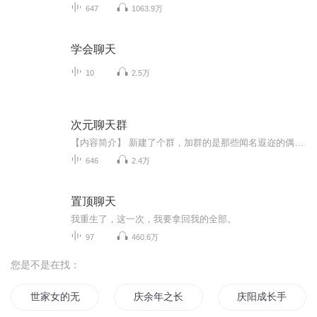
647
1063.9万
学会聊天
10
2.5万
次元聊天群
【内容简介】 新建了个群，加群的是那些闻名遐迩的偶像歌姬殿下。本以为这些群成员是重度ACG粉的谌羽，在点开新成员南小鸟所发信息的地址后......谌羽才明白，自己群的群成员全部都是本尊！！【作者/主播简介】作者：闷墩儿主播：遥声传媒【购买须知】1、...
646
2.4万
置顶聊天
我重生了，这一次，我要拿回我的全部。
97
460.6万
您是不是在找：
世家女的无聊生活
庆余年之长歌行
庆阳成长手札