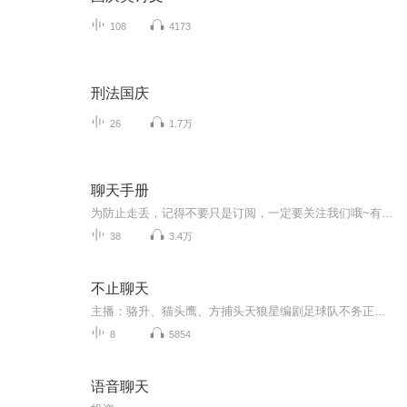
108
4173
刑法国庆
26
1.7万
聊天手册
为防止走丢，记得不要只是订阅，一定要关注我们哦~有情感困扰可以在声音下留言评论或者私信我，我都会帮你解答的...
38
3.4万
不止聊天
主播：骆升、猫头鹰、方捕头天狼星编剧足球队不务正业的三个闲人，一个知乎的顶流作家、单帖收入100万的天花板，一个前腾讯足球编辑、媒体人&品牌操盘手，一个足球/赛车十三不靠的体育记者。凑在一起聊游戏攻略、聊足球黑幕、聊江湖绯闻、聊电影秘闻……我...
8
5854
语音聊天