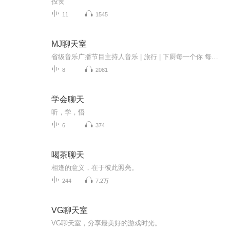
投资
11
1545
MJ聊天室
省级音乐广播节目主持人音乐 | 旅行 | 下厨每一个你 每一个我️夜晚矫情工作 白天认真生活
8
2081
学会聊天
听，学，悟
6
374
喝茶聊天
相逢的意义，在于彼此照亮。
244
7.2万
VG聊天室
VG聊天室，分享最美好的游戏时光。