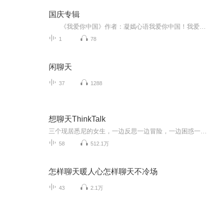
国庆专辑
《我爱你中国》作者：凝嫣心语我爱你中国！我爱你春天蓬勃的秧苗；我爱你秋日金黄的硕果。我爱你中国！我爱你青松气质，我爱你红梅品格！我爱你家乡的甜蔗好像乳汁滋润着我的心窝。我爱你中国，我要把最美的歌儿献给你，我的母亲我的祖国。我爱你中国，我爱...
1
78
闲聊天
37
1288
想聊天ThinkTalk
三个现居悉尼的女生，一边反思一边冒险，一边困惑一边成长。因为经常手舞足蹈的聊天到停不下来，于是共同开启了这场探索多元价值观和生活更多可能性的播客之旅。如果在苟且的生活工作之余，你也和我们一样爱想东想西，聊天聊地，爱多元观点碰撞出的火花和...
58
512.1万
怎样聊天暖人心怎样聊天不冷场
43
2.1万