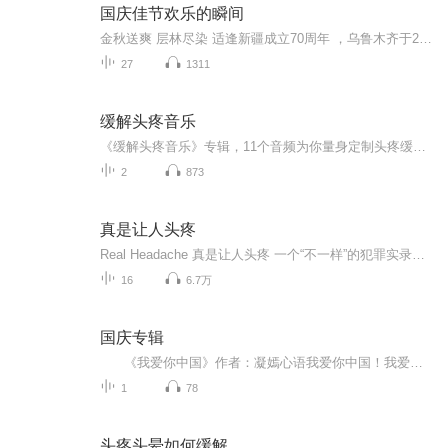
国庆佳节欢乐的瞬间
金秋送爽 层林尽染 适逢新疆成立70周年 ，乌鲁木齐于2025年9月23日迎来党中央和习大大带领的慰问团。新疆各族群众欢欣鼓舞，热烈欢迎。
27
1311
缓解头疼音乐
《缓解头疼音乐》专辑，11个音频为你量身定制头疼缓解方案。10个免费音频，系统讲解缓解头疼音乐技巧，从入门到精通，总有一款适合你。1个付费音频，深入剖析头疼成因，10篇系统文章，助你彻底告别头疼困扰。快来下载，让音乐带你走出头疼迷宫！
2
873
真是让人头疼
Real Headache 真是让人头疼 一个“不一样”的犯罪实录电台可爱又迷人的Simon和Sylvia 会在每周五 跨国连线 在芝加哥和北京为你带来一期全世界范围内 让人头疼的真实犯罪案件周五见Podcast:真是让人头疼Pocket Casts:真是让人头疼Weibo:真是让人头疼_RH
16
6.7万
国庆专辑
《我爱你中国》作者：凝嫣心语我爱你中国！我爱你春天蓬勃的秧苗；我爱你秋日金黄的硕果。我爱你中国！我爱你青松气质，我爱你红梅品格！我爱你家乡的甜蔗好像乳汁滋润着我的心窝。我爱你中国，我要把最美的歌儿献给你，我的母亲我的祖国。我爱你中国，我爱...
1
78
头疼头晕如何缓解