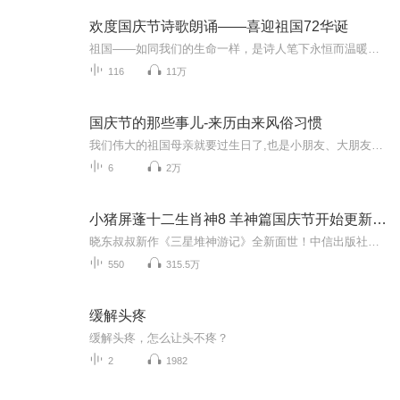
欢度国庆节诗歌朗诵——喜迎祖国72华诞
祖国——如同我们的生命一样，是诗人笔下永恒而温暖的主题。在祖国72周年华诞来临之际，特创建这个诗歌朗诵专辑，诵读经典爱国篇章，和大家一起歌颂祖国，向国庆的献礼！祝愿伟大的祖国繁荣富强，祝愿大家国庆节快乐，度过平安快乐的黄金周假期！
116
11万
国庆节的那些事儿-来历由来风俗习惯
我们伟大的祖国母亲就要过生日了,也是小朋友、大朋友们最喜欢的“国庆小长假”或说“黄金周”还有说”国庆7天乐”的，说法真是不一而足。那么“国庆节”是怎么来的？自古以来国庆节怎么庆贺？新中国国庆节的来历，以及新中国国庆节的庆贺方式又有哪些呢？ ...
6
2万
小猪屏蓬十二生肖神8 羊神篇国庆节开始更新啦！
晓东叔叔新作《三星堆神游记》全新面世！中信出版社出版！京东当当淘宝均有售！点蓝色字收听——《小猪屏蓬爆笑日记2024》《小猪屏蓬爆笑日记2》《小猪屏蓬爆笑日记1》让你笑得喘不上气！《我进故宫当富翁——小猪屏蓬故宫财商笔记》教你成为大富翁！《小...
550
315.5万
缓解头疼
缓解头疼，怎么让头不疼？
2
1982