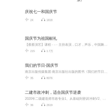
乐）
庆祝七一和国庆节
24
1818
国庆节为祖国献礼
【蔡蔡演艺】课程﹣-﹣主持表演，口才，声乐，中国舞，民族舞。独特的小舞台，专业的录音棚，每一位同学都能成为优秀的小明星。独特的教学模式，轻松上课，快乐学习！知名主持人，舞蹈家，高级教师任职授课！江南总校：河沟街42号三楼 18545856430江北分校...
215
1.7万
我们的节日-国庆节
南京出版传媒集团·南京出版社出版的图书《我们的节日》通过对中国节日文化和节日意义进行深度的挖掘，面向青少年群体构建独具特色的栏目内容，以此丰富春节、元宵节、清明节、端午节、七夕节、中秋节、重阳节等传统节日；六一节、教师节、国庆节等新兴节日的文化内涵和表现形式。促进青少年形成新的节日习俗，提升节日仪式感、认同感。音频作品由金陵朗读者联盟志愿者朗诵，南京音像出版社、金陵图书馆联合制作。
35
8076
二建市政冲刺，适合国庆节逆袭
2020年二级建造师市政专业1、从基础到密训冲刺V2、从精华课程到超压密押V3、0基础同步更新v4、持续更新到2020年考试V5、只要你跟着学让你一次稳拿证V6、渠道超压压题，超压三页纸等独家绝密压题!
36
2619