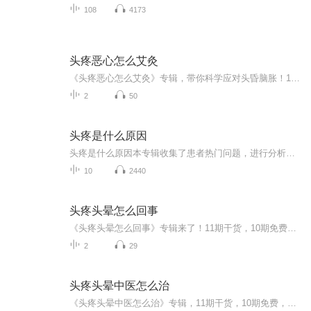
108
4173
头疼恶心怎么艾灸
《头疼恶心怎么艾灸》专辑，带你科学应对头昏脑胀！10个免费音频，系统讲解艾灸技巧，从入门到进阶，干货满满不灌水。付费音频深度解析，10篇精华文章组合，帮你对症下药。别再让头疼恶心拖后腿，艾灸小白也能秒变养生达人！快来下载，健康生活即刻开启！
2
50
头疼是什么原因
头疼是什么原因本专辑收集了患者热门问题，进行分析，然后按照中医和西医的观点，进行全面的回答，希望帮助患者解决目前遇到的问题，早日康复，并让大家注重养生保健，提前预防，少生病，心情舒畅。希望你们都能活到天年（120岁）！希望大家可以订阅我的专...
10
2440
头疼头晕怎么回事
《头疼头晕怎么回事》专辑来了！11期干货，10期免费，帮你系统搞懂头疼头晕。免费期涵盖10个细分主题，付费期深度剖析，10篇系统文章组合拳，让你彻底告别头昏脑胀。别再傻傻吃药，跟中医爱好者一起，从根源上解决问题！赶紧上车，免费期不容错过！
2
29
头疼头晕中医怎么治
《头疼头晕中医怎么治》专辑，11期干货，10期免费，带你轻松搞定头晕头疼！免费期涵盖10个中医治疗头疼头晕的系统方法，付费期深度剖析，10篇系统文章，让你彻底告别头晕头疼！别再傻傻地吃止痛药，学学中医，轻松调理，健康生活！快来下载，一起学习中医...