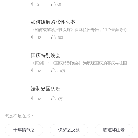
2
60
如何缓解紧张性头疼
《如何缓解紧张性头疼》喜马拉雅专辑，11个音频等你解锁！10个免费音频，系统教你轻松应对头疼困扰，标题一目了然，轻松掌握！更有1个付费音频，深入剖析头疼根源，让你彻底告别头疼烦恼！赶紧加入我们，开启无头疼生活吧！
12
403
国庆特别晚会
《原创》：《国庆特别晚会》为展现国庆的喜庆与祖国的深情我将以具体的场景切入从清晨升旗的庄严到街头巷尾的欢庆到历史与当下的交融，用优美的笔触传递对祖国的热爱与自豪！用诗歌和情感美文形式，歌颂祖国的繁荣富强，祝人民幸福安康！
12
2.9万
法制史国庆班
12
1万
您是不是在找：
千年情节之三生三世
快穿之反派偏头疼
霸道冰山老公只疼