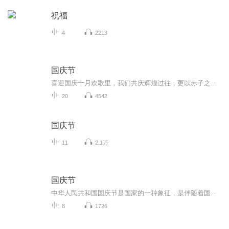
祝福
4
2213
国庆节
喜迎国庆十月欢歌里，我们共庆辉煌过往，更以赤子之心，向未来书写滚烫的誓言——这盛世，值得我们以热爱相拥。
20
4542
国庆节
11
2.1万
国庆节
中华人民共和国国庆节是国家的一种象征，是伴随着国家的出现而出现的。让我们用诗歌朗诵歌颂祖国的繁荣富强，国泰民安。
8
1726