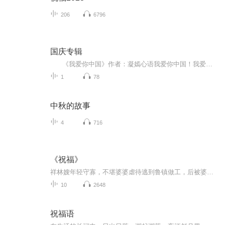
206
6796
国庆专辑
《我爱你中国》作者：凝嫣心语我爱你中国！我爱你春天蓬勃的秧苗；我爱你秋日金黄的硕果。我爱你中国！我爱你青松气质，我爱你红梅品格！我爱你家乡的甜蔗好像乳汁滋润着我的心窝。我爱你中国，我要把最美的歌儿献给你，我的母亲我的祖国。我爱你中国，我爱...
1
78
中秋的故事
4
716
《祝福》
祥林嫂年轻守寡，不堪婆婆虐待逃到鲁镇做工，后被婆婆强行抓回卖给贺老六。她努力抗争却无奈顺从，与贺老六生活后有了儿子阿毛。然而，贺老六病故，阿毛被狼吃掉，祥林嫂再次陷入绝境，又回到鲁镇。但此时的她已被视为不祥之人，最终在别人的祝福声中孤独...
10
2648
祝福语