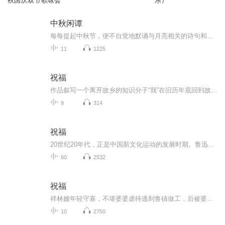
秋国庆双节歌咏会
乐）
中秋闲谭
每每提起中秋节，便不自觉地默诵与月亮相关的诗句和故事来，因为中秋节里还有一个与月亮相关的美丽的传说呢！ 美丽的嫦娥姑娘和可爱的小玉兔就在月亮的广寒宫里住着，特别是在中秋节这天晚上，当一轮满月悄悄的挂在天边时，在广寒宫里、美丽的嫦娥姑娘抱着可爱的小玉兔就开活动起来，当我们与家人一起围聚在丰盛的晚餐桌旁、吃着丰盛的水果和共享月饼美食、不经意间抬头仰望天上的满月时，有眼亮的小朋友就会大叫起来：”哦，天哪，我看到月亮里面的嫦娥姐姐了，她还抱着个可爱的小兔兔和大家打招呼呢“！..… 中秋的传说和故事、闲谭古今梦落花，一起嗨聊吧...
11
1225
祝福
作品叙写一个离开故乡的知识分子“我”在旧历年底回到故乡后寄寓在本家四叔(鲁四老爷)家里准备过“祝福”时，见证了四叔家先前的女仆祥林嫂瘁死的悲剧。该小说通过描述祥林嫂悲剧的一生，表现了作者对受压迫妇女的同情及对封建思想封建礼教的无情揭露。也...
9
314
祝福
20世纪20年代，正是中国新文化运动的发展时期。鲁迅以极大的热情欢呼辛亥革命的爆发，可是不久他看到辛亥革命以后，帝制政权虽被推翻，但取而代之的却是地主阶级的军阀官僚的统治，封建社会的基础并没有彻底摧毁，中国的广大人民，尤其是农民，他们过着饥寒交迫的生活，宗法观念、封建礼教仍然是压在人民头上的精神枷锁。在这种社会背景下，在个人对社会的责任感驱使下，1924年2月7日鲁迅先生创作了这篇小说。 1.《祝福》的主题在于揭露“四权”（政权、族权、 神权、夫权）对中国妇女的迫害。...
60
2532
祝福
祥林嫂年轻守寡，不堪婆婆虐待逃到鲁镇做工，后被婆婆强行抓回卖给贺老六。她努力抗争却无奈顺从，与贺老六生活后有了儿子阿毛。然而，贺老六病故，阿毛被狼吃掉，祥林嫂再次陷入绝境，又回到鲁镇。但此时的她已被视为不祥之人，最终在别人的祝福声中孤独...
10
2750