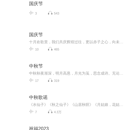
国庆节
3
543
国庆节
十月欢歌里，我们共庆辉煌过往，更以赤子之心，向未来书写滚烫的誓言——这盛世，值得我们以热爱相拥。
10
465
中秋节
中秋秋夜渐深，明月高悬，月光为笺，思念成诗。无论天涯咫尺，此刻共沐清辉，团圆与守望，都化作心底最暖的灯火。
17
319
中秋歌谣
《水仙子》《秋之仙子》《山居秋暝》《月姑娘，花姑娘》《月儿圆圆》《秋风吹吹》
7
4.3万
祝福2023