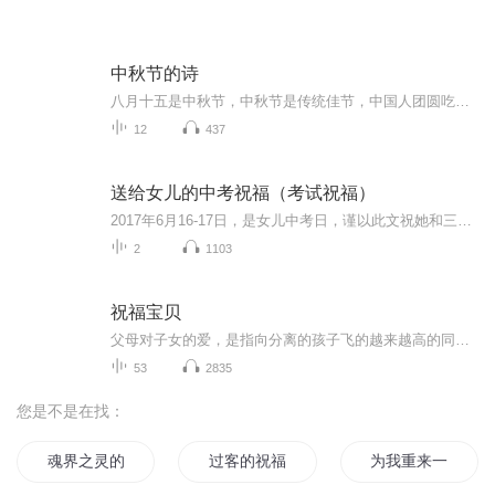
中秋节的诗
八月十五是中秋节，中秋节是传统佳节，中国人团圆吃月饼的日子，这个节日自古就有，所以留下了不少关于中秋节的诗
12
437
送给女儿的中考祝福（考试祝福）
2017年6月16-17日，是女儿中考日，谨以此文祝她和三（8）班全体同学考试顺利！
2
1103
祝福宝贝
父母对子女的爱，是指向分离的孩子飞的越来越高的同时，也意味着一点点远离父母身边。想起网上有一段话：“再也看不到书桌前那个熟悉的身影，回家后再也没有那一声安心的呼唤，清晨再也无法叫她起床，深夜更无法替她盖好掉落的被子。甚至连那些争吵和烦恼...
53
2835
您是不是在找：
魂界之灵的祝福
过客的祝福
为我重来一次的青