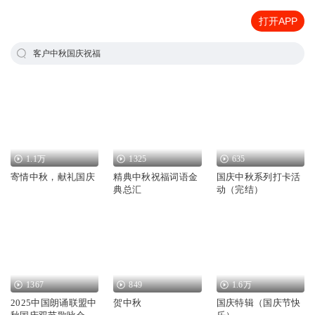
打开APP
客户中秋国庆祝福
1.1万
1325
635
寄情中秋，献礼国庆
精典中秋祝福词语金
国庆中秋系列打卡活
典总汇
动（完结）
1367
849
1.6万
2025中国朗诵联盟中
贺中秋
国庆特辑（国庆节快