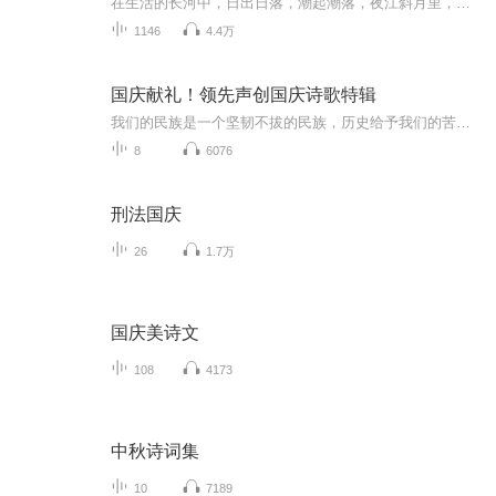
在生活的长河中，日出日落，潮起潮落，夜江斜月里，两三星火是瓜州，缘份让我们相遇相聚，心灵呼唤，爱的寄盼，天天开心，快乐每一天，祝福天天在心间，爱的暖流，伴我们度过每个春夏秋冬！祝福我和我的朋友们，年年岁岁，节目主题:祝福语主播介绍:雍仲昭...
1146
4.4万
国庆献礼！领先声创国庆诗歌特辑
我们的民族是一个坚韧不拔的民族，历史给予我们的苦难都变成了闪着金光的勋章！我们的国家是一个龙腾虎跃的国家，那条巨龙正以不可阻挡之势崛起于神奇的东方！------------------------------------------------值此祖国70周年华诞之际，领先声创以诗歌向祖国献礼！用我们的声音、用我们的热血、用我们的灵魂诵读经典爱国篇章，歌颂我们的祖国！永远繁荣富强！
8
6076
刑法国庆
26
1.7万
国庆美诗文
108
4173
中秋诗词集
10
7189