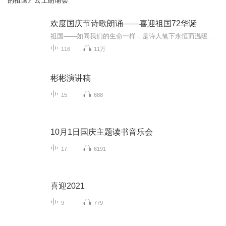
的祖国》云上朗诵会
欢度国庆节诗歌朗诵——喜迎祖国72华诞
祖国——如同我们的生命一样，是诗人笔下永恒而温暖的主题。在祖国72周年华诞来临之际，特创建这个诗歌朗诵专辑，诵读经典爱国篇章，和大家一起歌颂祖国，向国庆的献礼！祝愿伟大的祖国繁荣富强，祝愿大家国庆节快乐，度过平安快乐的黄金周假期！
116
11万
彬彬演讲稿
15
688
10月1日国庆主题读书音乐会
17
6191
喜迎2021
9
779