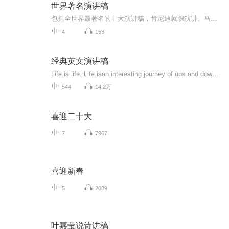
世界著名演讲稿
包括全世界最著名的十大演讲稿，肯尼迪就职演讲、马丁路德金的我有一个梦等，是口才练习的精美素材
4
153
经典英文演讲稿
Life is life. Life isan interesting journey of ups and downs. But how the journey ends,is up to youtoday. You see, when you fall down, you feel like giving up. When times gettough, it is not the end.
544
14.2万
喜迎二十大
7
7967
喜迎新春
5
2009
叶嘉莹说诗讲稿