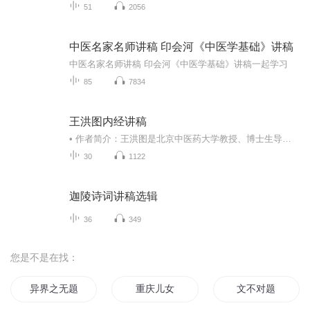
51
2056
中医名家名师讲稿 印会河《中医学基础》讲稿
中医名家名师讲稿 印会河《中医学基础》讲稿一起学习
85
7834
王洪图内经讲稿
• 作者简介：王洪图是北京中医药大学教授、博士生导师，曾任北京中医药大学内经教研室主任、国家中医药管理局内经重点学科带头人，兼中国中医药学会内经专业委员会主任委员，享受国务院特殊津贴。• 内容简介：全书分为上篇概论和下篇经文选读两部分。上...
30
1122
迦陵诗词讲稿选辑
36
349
您是不是在找：
异界之无题
重庆儿女
文不对题