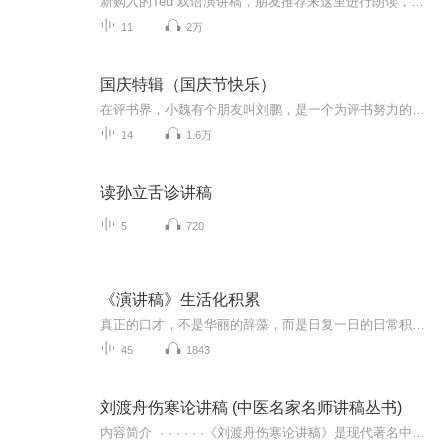
新购入的Ted 双语演讲稿，朋友推荐来这里进行朗读，分享积极健康的生活理念，操练英语口语朗读。曾经是一名市重点中学的英语老师，二十年教学，对英语学习热情依旧，希望得到大家的支持
11
2万
国庆特辑（国庆节快乐）
在评书界，小魏有个朋友叫刘鹏，是一个为评书努力的小伙子。在2021年国庆期间，他想弄个特辑，便烦劳我给他录个爱国题材的评书小段儿。这种事情，不是特殊情况，小魏一般不会拒绝，也就给其录了一个《鲁迅踢鬼》，等他传完，我再传到我的专辑里。另外，小...
14
1.6万
读孙立舌诊讲稿
5
720
《演讲稿》生活化积累
真正的口才，不是华丽的辞藻，而是日复一日的日常积累。所有从容的即兴演讲、淡定的当众表达，都是私下无数次打磨的结果。 本专辑专注普通人可听懂、可照读、可落地的日常演讲稿。每一篇内容都结合生活真实案例、大众共鸣故事、正能量人生感悟，避开生硬大...
45
1843
刘渡舟伤寒论讲稿 (中医名家名师讲稿丛书)
内容简介 · · · · · ·《刘渡舟伤寒论讲稿》是现代著名中医学家刘渡舟先生经典著作。刘老强调痃的实质是经络，重视六经病提纲证的作用，担出《伤寒论》398条条文之间的组织排列是一个有机的整体。《刘渡舟伤寒论讲稿》目是在刘老讲课录音的基...