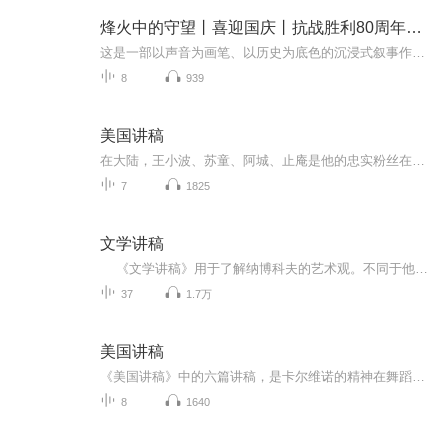
烽火中的守望丨喜迎国庆丨抗战胜利80周年丨广播剧
这是一部以声音为画笔、以历史为底色的沉浸式叙事作品，串联起1937年末南京城破后的烽火岁月与2025 年抗战胜利80周年的和平荣光，通过普通人的命运交织，复刻出中华民族在苦难中坚守、在抗争中前行的精神图谱。
8
939
美国讲稿
在大陆，王小波、苏童、阿城、止庵是他的忠实粉丝在台湾，朱天文，唐诺是卡尔维诺不余遗力的传播者在香港，梁文道说他一直在准备谈卡尔维诺，可是一直没准备好权威版本，全面修订2006年单行本译本，并增补卡尔维诺各作品自序、后记、注释等重要资料知名设...
7
1825
文学讲稿
《文学讲稿》用于了解纳博科夫的艺术观。不同于他的文学创作，在这部《文学讲稿》中，纳博科夫以简洁明晰的语言、深入浅出的方式，明确地表达了他对所讨论作品的看法。可以说，观点鲜明、独到是这部《文学讲稿》的一个特点。《文学讲稿》的另一个特点，是从本文出发，从分析作品的语言、结构、文体等创作手段入手，抓住要点，具体分析，充分突出了作品的艺术性，点明了作品在艺术上成功的原因。《文学讲稿》还有一个特点，即较多地引用了作品的原文。这一方面保留了此书原为课堂讲稿的本色，另一方面也具体说明了作者的见解是如何形成的。饶有意味的是，经过纳博科夫的讲解，作品中那些原来并未显示出深长意味和特殊价值的文字，就像突然暴露在阳光之下的珍珠，骤然发出绚丽的光彩。
37
1.7万
美国讲稿
《美国讲稿》中的六篇讲稿，是卡尔维诺的精神在舞蹈，他用专业的肢体语言，给你看小说的艺术和气质，他的宇宙观仿佛火炬在燃烧，引领我们走进他的洞穴，如此浓烈，如此华丽。在本书中，卡尔维诺对自己近四十年来小说创作实践的丰富经验，进行系统的回顾和理论上的总结、阐发。作者广征博引，结合自古至今，从意大利到欧美各国许多文学大师的创作实例，从理论与实践的结合上，对文学创作的本质特征，对小说的构思，对艺术形象的作用及其与想像、幻想的关系，对文艺理论批评的现状等一系列问题，做了详尽、周密的论述，切中肯綮，富于见地，是研究小说诗学的一部力作。尤其值得注意的是，卡尔维诺清醒地意识到，当今人的认识和当今的文学，暴露出越来越明显的局限性，他努力地探究，流传千百年的文学模式、范畴，在未来的世纪，是否还有生命力；在未来的世纪，是否存在一种可能性，用一种新的生存与写作的方式，来替代旧的生存与写作的方式。
8
1640