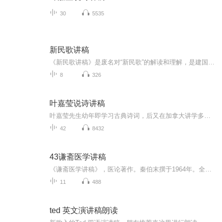
30
5535
新民歌讲稿
《新民歌讲稿》是废名对“新民歌”的解读和理解，是建国后废名诗评的主要组成部分。这本讲稿延续了废名诗评的一贯风格——古今纵论且重视情感，在特定的历史语境中非常具有个性，也对当时的创造思维和创作方法给予了反思。在本讲稿中，废名乐于将古典诗歌...
8
326
叶嘉莹说诗讲稿
叶嘉莹先生幼年即学习古典诗词，后又在加拿大讲学多年，对中国古典诗词及中西方文艺理论涉猎颇深。此书即是叶嘉莹先生融会古今中外文艺理论之精华，对中国古典诗歌的全新解读，新颖而不偏颇，深刻而不深奥。叶嘉莹先生以其互动亲切的语言、深入浅出的讲解...
42
8432
43谦斋医学讲稿
《谦斋医学讲稿》，医论著作。秦伯末撰于1964年。全书选录作者有关中医学术方面讲稿十二篇，包括脏腑发病及用药法则、五行生克的临床运用、气血湿痰治法、种种退热法、温病、肝病、水肿、腹泻、感冒论治等专题。每篇讲述均能结合个人临床经验阐发祖国医学...
11
488
ted 英文演讲稿朗读