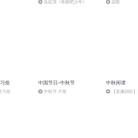
岳钲淇《奔跑吧少年》
囚歌
习俗
中国节日-中秋节
中秋闲谭
些习俗
中秋节 片尾
【直播回听】
唱