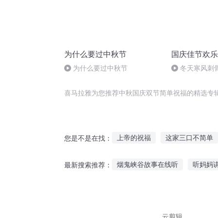
为什么要过中秋节
国庆佳节欢乐
为什么要过中秋节
冬天寒风刺
暖的春天
喜马拉雅为您推荐中秋国庆双节简单祝福的精选专
上帝的祝福
这家三口不简单
您是不是在找：
这个修行不简单
二哈的不简
烟鬼峡谷故事在线听
听妈妈
最新搜索推荐：
我们简单美好的小时光
重生
直播听故事写歌侵权吗
9岁
口袋故事会员和畅听
听故事
云剪辑