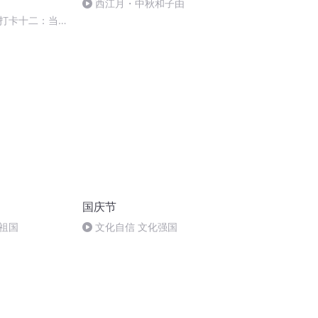
西江月・中秋和子由
打卡十二：当阳
国庆节
祖国
文化自信 文化强国