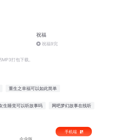
祝福
祝福9完
MP3打包下载。
重生之幸福可以如此简单
人间道之简单生活
女生睡觉可以听故事吗
网吧梦幻故事在线听
简单系统
台听故事有骗局吗
阿豪短篇故事在线听
手机端
企业版