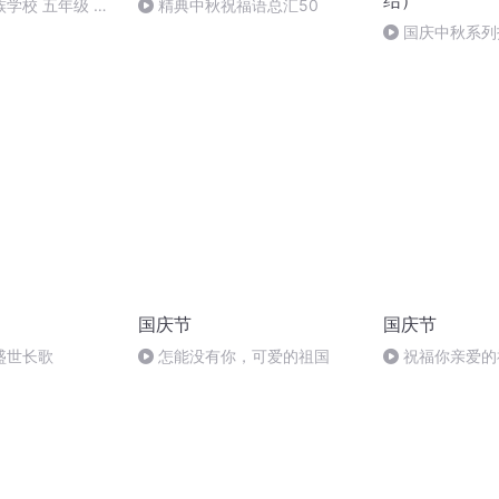
结）
学校 五年级 孙
精典中秋祝福语总汇50
国庆中秋系列
桥
国庆节
国庆节
盛世长歌
怎能没有你，可爱的祖国
祝福你亲爱的