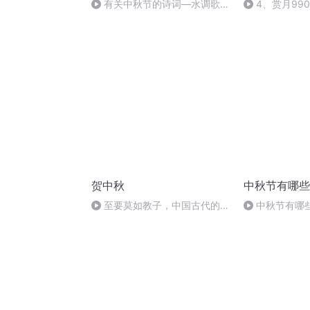
有关中秋节的诗词―水调歌
4、赏月990
头.明月几时有
贺中秋
中秋节有哪些
至要莫如教子，中国古代的家
中秋节有哪
规家训