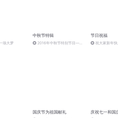
中秋节特辑
节日祝福
一场大梦
2016年中秋节特别节目—夏
祝大家新年快
雨品诗成品
利！
国庆节为祖国献礼
庆祝七一和国