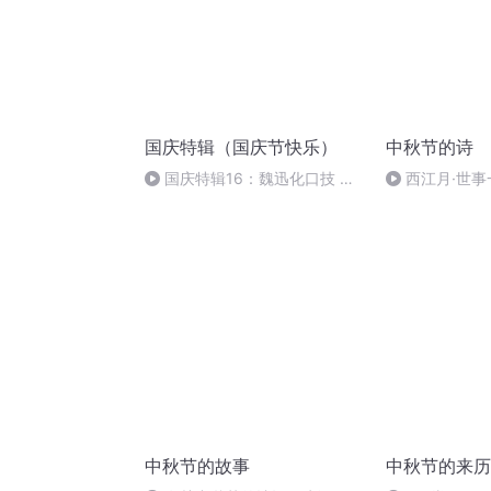
国庆特辑（国庆节快乐）
中秋节的诗
国庆特辑16：魏迅化口技 二
西江月·世事
胡 东方红+一般唱法和原生态
中秋节的故事
中秋节的来历