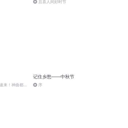
且喜人间好时节
记住乡愁——中秋节
速来！神曲都会
序