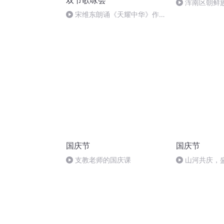
双节歌咏会
浑南区朝鲜族
多永
宋维东朗诵《天耀中华》作
者：碑林路人
国庆节
国庆节
支教老师的国庆课
山河共庆，