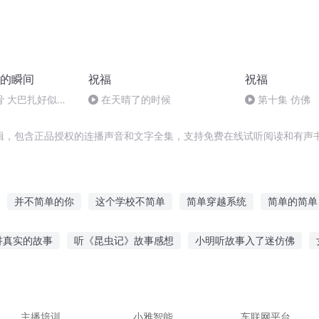
的瞬间
祝福
祝福
骨 大巴扎好似温
在天晴了的时候
第十集 仿佛
辑，包含正品授权的连播声音和文字全集，支持免费在线试听阅读和有声书
并不简单的你
这个学校不简单
简单穿越系统
简单的简单
单修行
祝福空间
此事不简单
我的生活如此简单
简单活着
讲真实的故事
听《昆虫记》故事感想
小明听故事入了迷仿佛
之简单生活
幸福原来很简单
原来幸福如此简单
简单的修仙
听的故事视频
黄家驹视频故事在线听
睡前故事澡堂在线听
烟
会的画
睡前小故事在线听长故事
主播培训
小雅智能
车联网平台