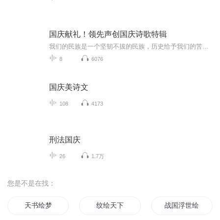
国庆献礼！领先声创国庆诗歌特辑
我们的民族是一个坚韧不拔的民族，历史给予我们的苦难都变成了闪着金光的勋章！我们的国家是一个龙腾虎跃的国家，那条巨龙正以不可阻挡之势崛起于神奇的东方！------------------------------------------------值此祖国70周年华诞之际，领先声创以诗歌向祖国献礼！用我们的声音、用我们的热血、用我们的灵魂诵读经典爱国篇章，歌颂我们的祖国！永远繁荣富强！
8
6076
国庆美诗文
108
4173
刑法国庆
26
1.7万
您是不是在找：
天书绘梦
纹绘天下
战国浮世绘