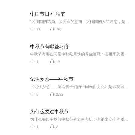
中国节日-中秋节
“大团圆的结局、大团圆的意向、大团圆的人生理想，是中国文化的情结……”正因为圆满的月亮，与人间情感生活有了这样密不可分的联系，我们的诗人才会发出“月是故乡明”的感慨。在一年的时序中，中秋节所在的是秋季中期，天气不冷不热，白昼与夜晚均等，...
29
790
中秋节有哪些习俗
中秋节有哪些习俗中秋吃月饼的养生智慧：老祖宗的团圆密码全藏在这张饼里 （开篇先抛个灵魂拷问）您有没有想过，为什么中秋节非得跟月饼死磕？就像现代人追剧必须配奶茶，古人赏月手里不攥块月饼就跟缺了充电宝似的浑身不自在。今天咱们就扒一扒这块油...
1
10
记住乡愁——中秋节
《记住乡愁——留给孩子们的中国民俗文化》是以我国民俗事象的精彩节点为圆心，广泛地辐射民俗生活的方方面面，资料翔实、梳理系统，具有很高的文化史料价值和现实意义，对于长期忽视生活中的优秀传统文化活态传承的倾向是一种矫正。...
5
2729
为什么要过中秋节
为什么要过中秋节中秋节的养生玄机：老祖宗安排的团圆节，暗藏多少健康密码？ 朋友，你有没有发现，中秋节就像被设置在年度日程表上的一个强制“系统更新”？平时工作群里静如死水，这天突然集体复活，连失联十年的前同事都能蹦出来发句“中秋快乐”。...
1
2