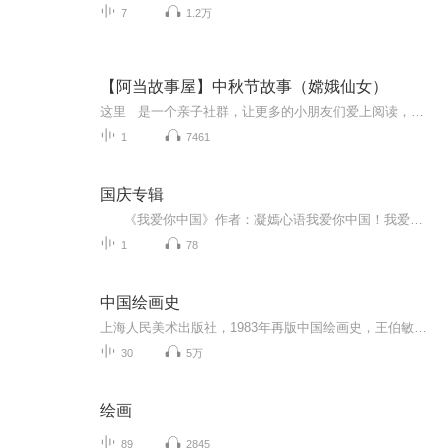
7
1.2万
【阿当故事屋】中秋节故事（嫦娥仙女）
这里 是一个亲子社群，让更多的小朋友们爱上阅读，享受每天的亲子阅读时光！阿当妈妈 会定时发送经典儿童故事音频及育儿精华文章，阿当妈妈通过自己动听的声音来给小朋友们诵读经典绘本故事，用声音传递对孩子们生命教育的意义。 ...
1
7461
国庆专辑
《我爱你中国》作者：凝嫣心语我爱你中国！我爱你春天蓬勃的秧苗；我爱你秋日金黄的硕果。我爱你中国！我爱你青松气质，我爱你红梅品格！我爱你家乡的甜蔗好像乳汁滋润着我的心窝。我爱你中国，我要把最美的歌儿献给你，我的母亲我的祖国。我爱你中国，我爱...
1
78
中国绘画史
上海人民美术出版社，1983年再版中国绘画史，王伯敏著。 为大家挑选其中最主要的知识，本着严谨的态度，用墨兰自己的语言讲给大家听。
30
5万
绘画
89
2845