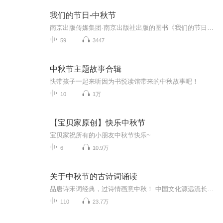
我们的节日-中秋节
南京出版传媒集团·南京出版社出版的图书《我们的节日》通过对中国节日文化和节日意义进行深度的挖掘，面向青少年群体构建独具特色的栏目内容，以此丰富春节、元宵节、清明节、端午节、七夕节、中秋节、重阳节等传统节日；六一节、教师节、国庆节等新兴节日的文化内涵和表现形式。促进青少年形成新的节日习俗，提升节日仪式感、认同感。音频作品由金陵朗读者联盟志愿者朗诵，南京音像出版社、金陵图书馆联合制作。
59
3447
中秋节主题故事合辑
快带孩子一起来听因为书悦读馆带来的中秋故事吧！
10
1万
【宝贝家原创】快乐中秋节
宝贝家祝所有的小朋友中秋节快乐~
6
10.9万
关于中秋节的古诗词诵读
品唐诗宋词经典，过诗情画意中秋！ 中国文化源远流长，博大精深，诗词向来是以其阳春白雪式的唯美典雅，吸引了无数虔诚的追随者，尤其是那些集作者思想、感情、智慧、创造力于一身的千古名句，虽历经千载沧桑仍熠熠生辉，尽管在现代文明的嘈杂与喧嚣中独自...
110
23.7万