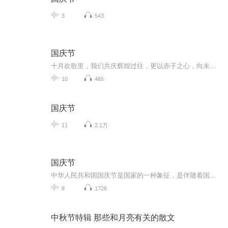
3
543
国庆节
十月欢歌里，我们共庆辉煌过往，更以赤子之心，向未来书写滚烫的誓言——这盛世，值得我们以热爱相拥。
10
465
国庆节
11
2.1万
国庆节
中华人民共和国国庆节是国家的一种象征，是伴随着国家的出现而出现的。让我们用诗歌朗诵歌颂祖国的繁荣富强，国泰民安。
8
1726
中秋节特辑 那些和月亮有关的散文