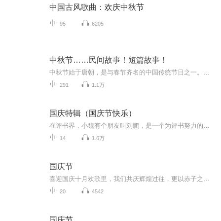
中国古风歌曲：欢庆中秋节
95
6205
中秋节……民间故事！短篇故事！
中秋节始于唐朝，是与春节齐名的中国传统节日之一。中秋节自古便有祭月、赏月、拜月、吃月饼、赏桂花、饮桂花酒等习俗，为寄托思念故乡、思念亲人之情，以月之圆，兆人之团圆。流传至今，经久不息。民间故事！少儿读物！健康养生！
291
1.1万
国庆特辑（国庆节快乐）
在评书界，小魏有个朋友叫刘鹏，是一个为评书努力的小伙子。在2021年国庆期间，他想弄个特辑，便烦劳我给他录个爱国题材的评书小段儿。这种事情，不是特殊情况，小魏一般不会拒绝，也就给其录了一个《鲁迅踢鬼》，等他传完，我再传到我的专辑里。另外，小...
14
1.6万
国庆节
喜迎国庆十月欢歌里，我们共庆辉煌过往，更以赤子之心，向未来书写滚烫的誓言——这盛世，值得我们以热爱相拥。
20
4542
国庆节