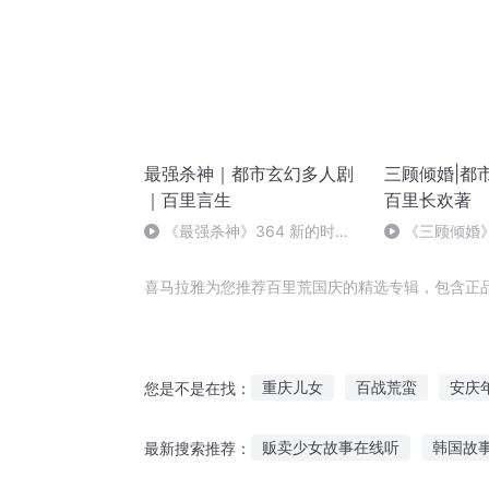
最强杀神｜都市玄幻多人剧
三顾倾婚|都
｜百里言生
百里长欢著
《最强杀神》364 新的时代
《三顾倾婚》
（全剧终）
帮她成长 (完)
喜马拉雅为您推荐百里荒国庆的精选专辑，包含正
重庆儿女
百战荒蛮
安庆
您是不是在找：
大官人西门庆
庆阳成长手札
贩卖少女故事在线听
韩国故
最新搜索推荐：
荒芜仙古之百战代疆
万世百