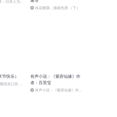
屠等
附录：日本人为什
次打败了整个日
桂花糖藕，循循色诱 （下）
庆节快乐）
有声小说：《紫府仙缘》作
者：百里玺
：魏迅化口技 二
唱法和原生态
有声小说：《紫府仙缘》作
者：百里玺 30 (完结)