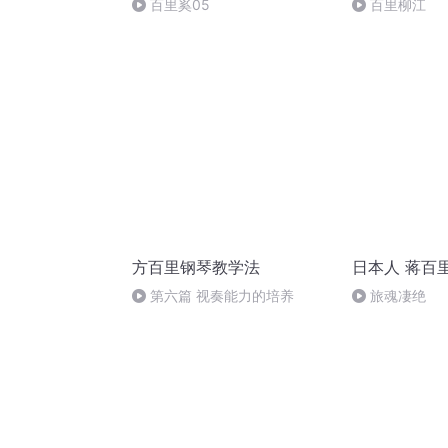
百里奚05
百里柳江
方百里钢琴教学法
日本人 蒋百
第六篇 视奏能力的培养
旅魂凄绝