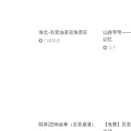
海北-百里油菜花海景区
山路弯弯——
记忆
门源草原
引子
阳寿|恐怖故事（百里屠屠）
【免费】百里