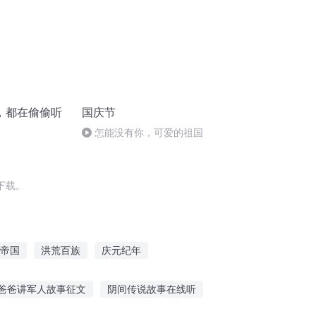
，都在偷偷听
国庆节
怎能没有你，可爱的祖国
下载。
帝国
洪荒百族
庆元纪年
大庆第一恶
普天同庆
一人有庆
爸爸讲军人故事征文
阴间传说故事在线听