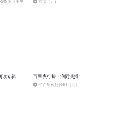
双指练习用左右
拮据（五）
练习
朗读专辑
百里夜行操 | 润雨演播
61百里夜行操61（完）