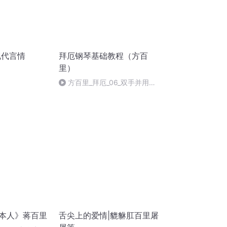
现代言情
拜厄钢琴基础教程（方百
里）
方百里_拜厄_06_双手并用
（四）
日本人》蒋百里
舌尖上的爱情|貔貅肛百里屠