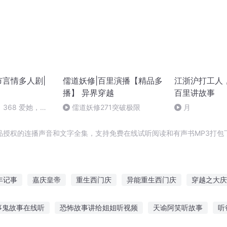
市言情多人剧|
儒道妖修|百里演播【精品多
江浙沪打工人
播】 异界穿越
百里讲故事
368 爱她，请
儒道妖修271突破极限
月
品授权的连播声音和文字全集，支持免费在线试听阅读和有声书MP3打包
年记事
嘉庆皇帝
重生西门庆
异能重生西门庆
穿越之大庆
庆余年之长歌行
庆云传奇
重生之西门庆
庆之的野望
事鬼故事在线听
恐怖故事讲给姐姐听视频
天谕阿笑听故事
听
态之荒城