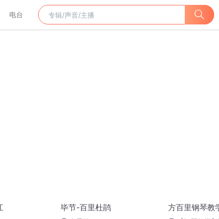
电台
江
毕节-百里杜鹃
方百里钢琴教