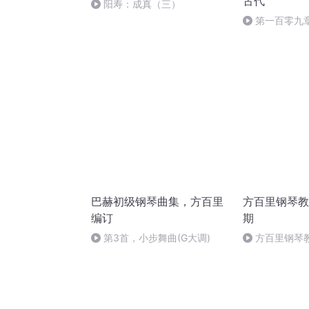
古代
阳寿：成真（三）
第一百零九章
巴赫初级钢琴曲集，方百里
方百里钢琴教
编订
期
第3首，小步舞曲(G大调)
方百里钢琴
8