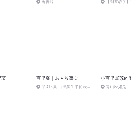
奢香岭
【钢琴教学】
手分别弹奏双指
里著
百里奚｜名人故事会
小百里屠苏的
第015集 百里奚生平简表
青山应如是
（完）