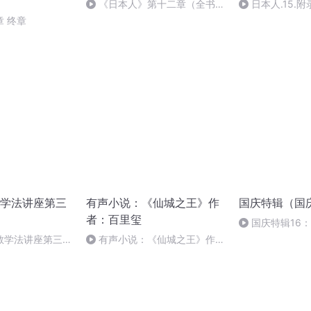
《日本人》第十二章（全书
日本人.15.
完）
么会说蒋百里两
 终章
本陆军呢？
学法讲座第三
有声小说：《仙城之王》作
国庆特辑（国
者：百里玺
国庆特辑16
胡 东方红+一般
教学法讲座第三期
有声小说：《仙城之王》作
者：百里玺 54 (完结)