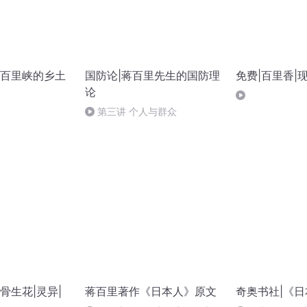
百里峡的乡土
国防论|蒋百里先生的国防理
免费|百里香|
论
第三讲 个人与群众
骨生花|灵异|
蒋百里著作《日本人》原文
奇奥书社|《