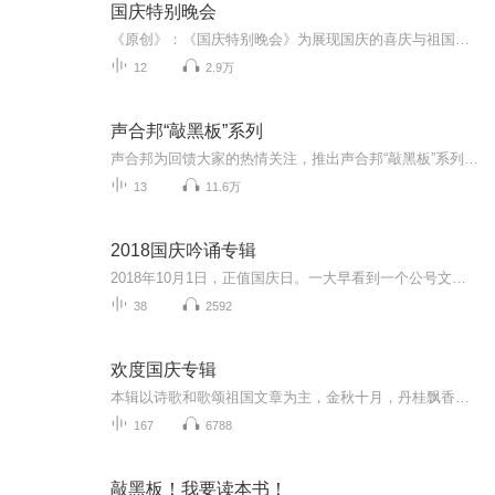
国庆特别晚会
《原创》：《国庆特别晚会》为展现国庆的喜庆与祖国的深情我将以具体的场景切入从清晨升旗的庄严到街头巷尾的欢庆到历史与当下的交融，用优美的笔触传递对祖国的热爱与自豪！用诗歌和情感美文形式，歌颂祖国的繁荣富强，祝人民幸福安康！
12
2.9万
声合邦“敲黑板”系列
声合邦为回馈大家的热情关注，推出声合邦“敲黑板”系列。 声合邦起步于“王明军阎亮声音工作室”，由来自中国传媒大学，在有声语言艺术领域深具影响力的王明军、阎亮两位老师创立。声合邦初始以影视配音、纪录片解说、广告配音、有声小说制作、组织有声语...
13
11.6万
2018国庆吟诵专辑
2018年10月1日，正值国庆日。一大早看到一个公号文章，正是文天祥的《己卯十月一日至燕越五日罹狴犴有感而赋》。当然，彼十一非当今的十一。不过数字的巧合还是让人感触，今天拿来读一读，体味一番历史英杰的民族情怀，恰也当时。 根据诗题来看，这组诗是写于十月一日至十月五日之间，是文天祥被俘之后所作，这些诗作不仅有凛凛正气，更也能看的到他百端交集的复杂情感。另一首于右任先生的《望大陆》，微信公号有称《望乡》，一句“山之上国之殇”荡气回肠，一并兴起拿来读了一读。仓促间多有瑕疵...
38
2592
欢度国庆专辑
本辑以诗歌和歌颂祖国文章为主，金秋十月，丹桂飘香，在这个充满丰收喜悦的季节里，我们满怀激动和自豪，迎来了中华人民共和国76周年华诞。这不仅是一个庄重的纪念日，更是全体中华儿女共同欢庆的盛大的节日，承载着深厚的民族情感和历史意义.
167
6788
敲黑板！我要读本书！