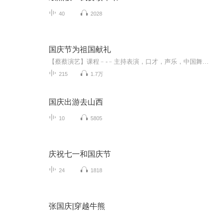
40
2028
国庆节为祖国献礼
【蔡蔡演艺】课程﹣-﹣主持表演，口才，声乐，中国舞，民族舞。独特的小舞台，专业的录音棚，每一位同学都能成为优秀的小明星。独特的教学模式，轻松上课，快乐学习！知名主持人，舞蹈家，高级教师任职授课！江南总校：河沟街42号三楼 18545856430江北分校...
215
1.7万
国庆出游去山西
10
5805
庆祝七一和国庆节
24
1818
张国庆|穿越牛熊