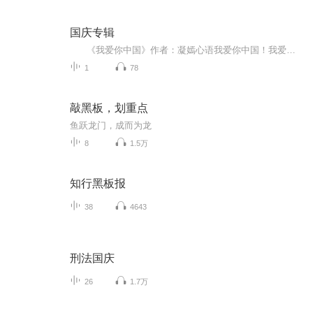
国庆专辑
《我爱你中国》作者：凝嫣心语我爱你中国！我爱你春天蓬勃的秧苗；我爱你秋日金黄的硕果。我爱你中国！我爱你青松气质，我爱你红梅品格！我爱你家乡的甜蔗好像乳汁滋润着我的心窝。我爱你中国，我要把最美的歌儿献给你，我的母亲我的祖国。我爱你中国，我爱...
1
78
敲黑板，划重点
鱼跃龙门，成而为龙
8
1.5万
知行黑板报
38
4643
刑法国庆
26
1.7万