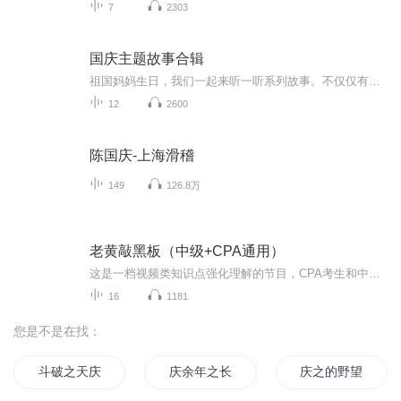
7
2303
国庆主题故事合辑
祖国妈妈生日，我们一起来听一听系列故事。不仅仅有《我的祖国》，还有红军故事，也有关于战争的故事，让大家体会到和平年代的不易。
12
2600
陈国庆-上海滑稽
149
126.8万
老黄敲黑板（中级+CPA通用）
这是一档视频类知识点强化理解的节目，CPA考生和中级会计考生常年均可适用。每期5分钟左右，选取重要的知识点，着重讲法条背后的故事和原理，再配上有趣的插图，利用一个碎片化时间加强巩固一次。
16
1181
您是不是在找：
斗破之天庆焰火
庆余年之长歌行
庆之的野望