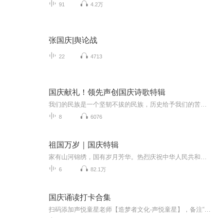
91
4.2万
张国庆|舆论战
22
4713
国庆献礼！领先声创国庆诗歌特辑
我们的民族是一个坚韧不拔的民族，历史给予我们的苦难都变成了闪着金光的勋章！我们的国家是一个龙腾虎跃的国家，那条巨龙正以不可阻挡之势崛起于神奇的东方！------------------------------------------------值此祖国70周年华诞之际，领先声创以诗歌向祖国献礼！用我们的声音、用我们的热血、用我们的灵魂诵读经典爱国篇章，歌颂我们的祖国！永远繁荣富强！
8
6076
祖国万岁｜国庆特辑
家有山河锦绣，国有岁月芳华。热烈庆祝中华人民共和国成立73周年！
6
82.1万
国庆诵读打卡合集
扫码添加声悦童星老师【造梦者文化-声悦童星】，备注“诵读打卡”报名，已添加好友的，直接发送“诵读打卡”报名，报名成功后进入社群。