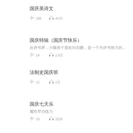
国庆美诗文
108
4173
国庆特辑（国庆节快乐）
在评书界，小魏有个朋友叫刘鹏，是一个为评书努力的小伙子。在2021年国庆期间，他想弄个特辑，便烦劳我给他录个爱国题材的评书小段儿。这种事情，不是特殊情况，小魏一般不会拒绝，也就给其录了一个《鲁迅踢鬼》，等他传完，我再传到我的专辑里。另外，小...
14
1.6万
法制史国庆班
12
1万
国庆七天乐
魔性早功练习
10
1518