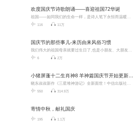
欢度国庆节诗歌朗诵——喜迎祖国72华诞
祖国——如同我们的生命一样，是诗人笔下永恒而温暖的主题。在祖国72周年华诞来临之际，特创建这个诗歌朗诵专辑，诵读经典爱国篇章，和大家一起歌颂祖国，向国庆的献礼！祝愿伟大的祖国繁荣富强，祝愿大家国庆节快乐，度过平安快乐的黄金周假期！
116
11万
国庆节的那些事儿-来历由来风俗习惯
我们伟大的祖国母亲就要过生日了,也是小朋友、大朋友们最喜欢的“国庆小长假”或说“黄金周”还有说”国庆7天乐”的，说法真是不一而足。那么“国庆节”是怎么来的？自古以来国庆节怎么庆贺？新中国国庆节的来历，以及新中国国庆节的庆贺方式又有哪些呢？ ...
6
2万
小猪屏蓬十二生肖神8 羊神篇国庆节开始更新啦！
晓东叔叔新作《三星堆神游记》全新面世！中信出版社出版！京东当当淘宝均有售！点蓝色字收听——《小猪屏蓬爆笑日记2024》《小猪屏蓬爆笑日记2》《小猪屏蓬爆笑日记1》让你笑得喘不上气！《我进故宫当富翁——小猪屏蓬故宫财商笔记》教你成为大富翁！《小...
550
314.9万
寄情中秋，献礼国庆
195
1.1万