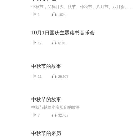
中秋节，又称月夕、秋节、仲秋节、八月节、八月会、追月节、玩月节、拜月节、女儿节或团圆节，是流行于中国众多民族与汉字文化圈诸国的传统文化节日，时在农历八月十五；因其恰值三秋之半，故名，也有些地方将中秋节定在八月十六。[1-2] 中秋节始于唐朝...
1
1624
10月1日国庆主题读书音乐会
17
6191
中秋节的故事
11
29.9万
中秋节的故事
中秋节献给小宝贝们的故事
7
32.4万
中秋节的来历