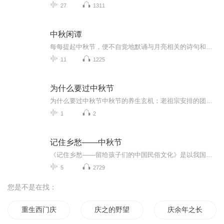
27
1311
中秋闲谭
每每提起中秋节，便不自觉地默诵与月亮相关的诗句和故事来，因为中秋节里还有一个与月亮相关的美丽的传说呢！ 美丽的嫦娥姑娘和可爱的小玉兔就在月亮的广寒宫里住着，特别是在中秋节这天晚上，当一轮满月悄悄的挂在天边时，在广寒宫里、美丽的嫦娥姑娘抱着可爱的小玉兔就开活动起来，当我们与家人一起围聚在丰盛的晚餐桌旁、吃着丰盛的水果和共享月饼美食、不经意间抬头仰望天上的满月时，有眼亮的小朋友就会大叫起来：”哦，天哪，我看到月亮里面的嫦娥姐姐了，她还抱着个可爱的小兔兔和大家打招呼呢“！..… 中秋的传说和故事、闲谭古今梦落花，一起嗨聊吧...
11
1225
为什么要过中秋节
为什么要过中秋节中秋节的养生玄机：老祖宗安排的团圆节，暗藏多少健康密码？ 朋友，你有没有发现，中秋节就像被设置在年度日程表上的一个强制“系统更新”？平时工作群里静如死水，这天突然集体复活，连失联十年的前同事都能蹦出来发句“中秋快乐”。...
1
2
记住乡愁——中秋节
《记住乡愁——留给孩子们的中国民俗文化》是以我国民俗事象的精彩节点为圆心，广泛地辐射民俗生活的方方面面，资料翔实、梳理系统，具有很高的文化史料价值和现实意义，对于长期忽视生活中的优秀传统文化活态传承的倾向是一种矫正。...
5
2729
您是不是在找：
重生西门庆
庆之的野望
庆余年之长歌行