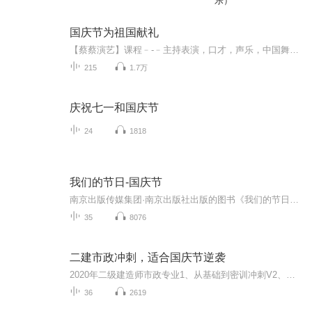
乐）
国庆节为祖国献礼
【蔡蔡演艺】课程﹣-﹣主持表演，口才，声乐，中国舞，民族舞。独特的小舞台，专业的录音棚，每一位同学都能成为优秀的小明星。独特的教学模式，轻松上课，快乐学习！知名主持人，舞蹈家，高级教师任职授课！江南总校：河沟街42号三楼 18545856430江北分校...
215
1.7万
庆祝七一和国庆节
24
1818
我们的节日-国庆节
南京出版传媒集团·南京出版社出版的图书《我们的节日》通过对中国节日文化和节日意义进行深度的挖掘，面向青少年群体构建独具特色的栏目内容，以此丰富春节、元宵节、清明节、端午节、七夕节、中秋节、重阳节等传统节日；六一节、教师节、国庆节等新兴节日的文化内涵和表现形式。促进青少年形成新的节日习俗，提升节日仪式感、认同感。音频作品由金陵朗读者联盟志愿者朗诵，南京音像出版社、金陵图书馆联合制作。
35
8076
二建市政冲刺，适合国庆节逆袭
2020年二级建造师市政专业1、从基础到密训冲刺V2、从精华课程到超压密押V3、0基础同步更新v4、持续更新到2020年考试V5、只要你跟着学让你一次稳拿证V6、渠道超压压题，超压三页纸等独家绝密压题!
36
2619