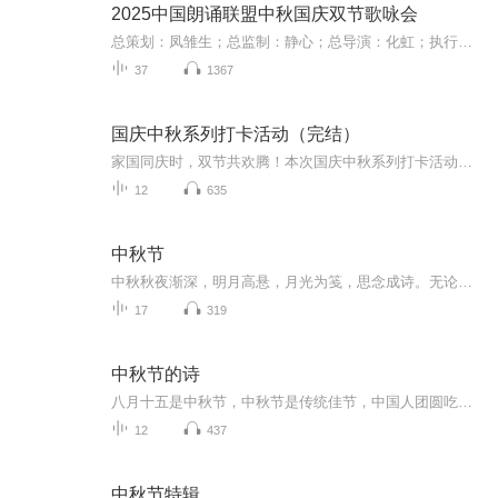
2025中国朗诵联盟中秋国庆双节歌咏会
总策划：凤雏生；总监制：静心；总导演：化虹；执行总监：莺子；执行导演：橙夏；主持人：静心、化虹、橙夏
37
1367
国庆中秋系列打卡活动（完结）
家国同庆时，双节共欢腾！本次国庆中秋系列打卡活动，邀你每日解锁多元演播精彩：以诗歌为笔，歌颂祖国山河壮阔与时代华章；清晨用温暖早安问候开启元气一天，深夜以温柔晚安声语卸下疲惫；更有风趣幽默的单口相声逗趣生活，经典耐品的评书细说古今故事。...
12
635
中秋节
中秋秋夜渐深，明月高悬，月光为笺，思念成诗。无论天涯咫尺，此刻共沐清辉，团圆与守望，都化作心底最暖的灯火。
17
319
中秋节的诗
八月十五是中秋节，中秋节是传统佳节，中国人团圆吃月饼的日子，这个节日自古就有，所以留下了不少关于中秋节的诗
12
437
中秋节特辑