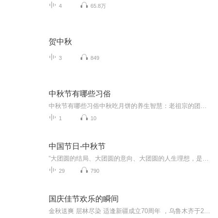
4
65.8万
贺中秋
3
849
中秋节有哪些习俗
中秋节有哪些习俗中秋吃月饼的养生智慧：老祖宗的团圆密码全藏在这张饼里 （开篇先抛个灵魂拷问）您有没有想过，为什么中秋节非得跟月饼死磕？就像现代人追剧必须配奶茶，古人赏月手里不攥块月饼就跟缺了充电宝似的浑身不自在。今天咱们就扒一扒这块油...
1
10
中国节日-中秋节
“大团圆的结局、大团圆的意向、大团圆的人生理想，是中国文化的情结……”正因为圆满的月亮，与人间情感生活有了这样密不可分的联系，我们的诗人才会发出“月是故乡明”的感慨。在一年的时序中，中秋节所在的是秋季中期，天气不冷不热，白昼与夜晚均等，...
29
790
国庆佳节欢乐的瞬间
金秋送爽 层林尽染 适逢新疆成立70周年 ，乌鲁木齐于2025年9月23日迎来党中央和习大大带领的慰问团。新疆各族群众欢欣鼓舞，热烈欢迎。