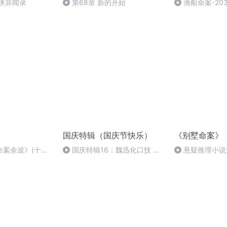
侠异闻录
第68章 新的开始
渔船命案-20
国庆特辑（国庆节快乐）
《别墅命案》
命案余波》(十
国庆特辑16：魏迅化口技 二
悬疑推理小说
安
胡 东方红+一般唱法和原生态
案》（六十二）