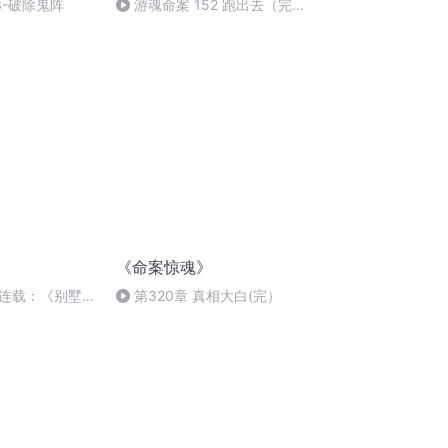
3-破除鬼阵
游魂命案 152 跑出去（完
结）
《命案惊魂》
连载：《别墅命
第320章 真相大白(完）