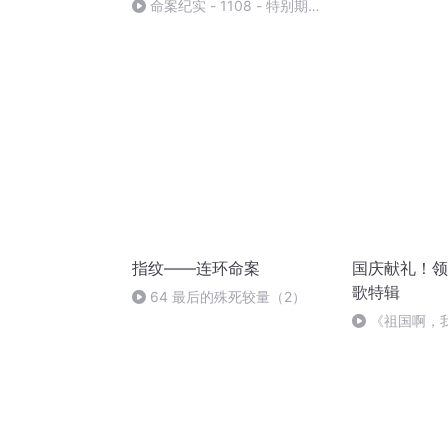
失案
命案纪实 - 1108 - 特别期，
警惕爱情陷阱，警惕高富帅和白
富美 -6
指纹——连环命案
国庆献礼！领
歌特辑
64 最后的殊死较量（2）
《祖国啊，
婉