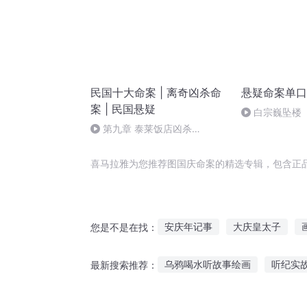
民国十大命案 | 离奇凶杀命
悬疑命案单口
案 | 民国悬疑
白宗巍坠楼（
第九章 泰莱饭店凶杀
案-16(完)
喜马拉雅为您推荐图国庆命案的精选专辑，包含正
安庆年记事
大庆皇太子
您是不是在找：
案中有案
穿越之大庆帝国
乌鸦喝水听故事绘画
听纪实
最新搜索推荐：
重生西门庆
对象讲故事给你听系列
橙色