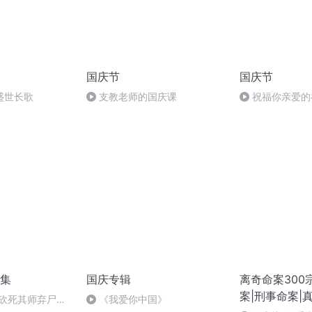
国庆节
国庆节
盛世长歌
支教老师的国庆课
祝福你亲爱的
集
国庆专辑
离奇命案300
案|刑事命案|
僧砍死其师弃尸不
《我爱你中国》