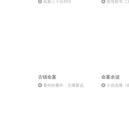
命案三千宗450
宣传新书 二
古镇命案
命案余波
番外的番外：主播要说
小说连播《
二)，作者张庆