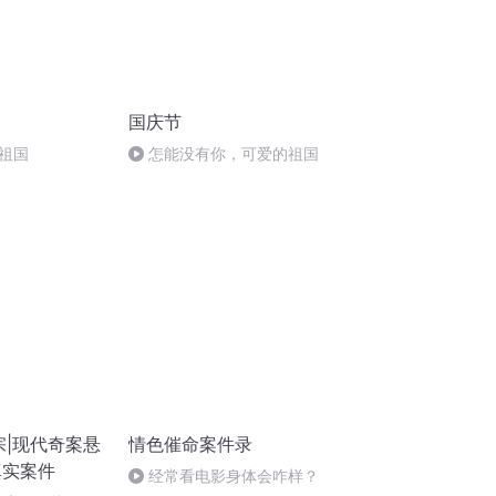
国庆节
祖国
怎能没有你，可爱的祖国
宗|现代奇案悬
情色催命案件录
真实案件
经常看电影身体会咋样？