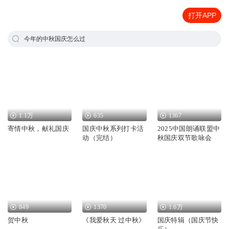
打开APP
今年的中秋国庆怎么过
1.1万
635
1367
寄情中秋，献礼国庆
国庆中秋系列打卡活
2025中国朗诵联盟中
动（完结）
秋国庆双节歌咏会
849
1370
1.6万
贺中秋
《我爱秋天 过中秋》
国庆特辑（国庆节快