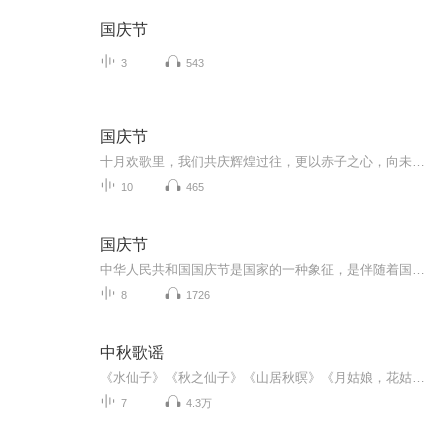
国庆节
3
543
国庆节
十月欢歌里，我们共庆辉煌过往，更以赤子之心，向未来书写滚烫的誓言——这盛世，值得我们以热爱相拥。
10
465
国庆节
中华人民共和国国庆节是国家的一种象征，是伴随着国家的出现而出现的。让我们用诗歌朗诵歌颂祖国的繁荣富强，国泰民安。
8
1726
中秋歌谣
《水仙子》《秋之仙子》《山居秋暝》《月姑娘，花姑娘》《月儿圆圆》《秋风吹吹》
7
4.3万