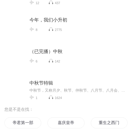
12
437
今年，我们小升初
8
2775
（已完播）中秋
6
142
中秋节特辑
中秋节，又称月夕、秋节、仲秋节、八月节、八月会、追月节、玩月节、拜月节、女儿节或团圆节，是流行于中国众多民族与汉字文化圈诸国的传统文化节日，时在农历八月十五；因其恰值三秋之半，故名，也有些地方将中秋节定在八月十六。[1-2] 中秋节始于唐朝...
1
1624
您是不是在找：
帝君第一部今朝春秋
嘉庆皇帝
重生之西门庆