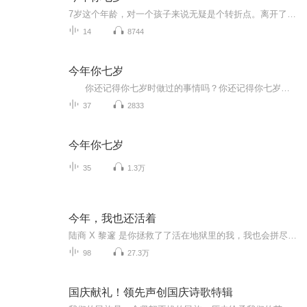
7岁这个年龄，对一个孩子来说无疑是个转折点。离开了以游戏为主的幼儿园，跨进了以学习为主的校门；摆脱了阿姨的整日庇护，开始了相对独立的崭新生活……他们会碰到一些什么新鲜事儿？他们的脑子里会闪起一些什么怪效果？面对孩子呈现的种种题目，做家长的又该想些什么？做些什么？小说真实地记录了一个小学一年级生一年来的所作所为，同时记录了孩子家长的所思所想。作品情感细腻真挚，思考深进新奇，文长自然幽默，不只孩子读来妙趣横生，家长读来也将深受启迪。...
14
8744
今年你七岁
你还记得你七岁时做过的事情吗？你还记得你七岁时父母、亲人对你的教育和陪伴吗？刘健屏老师的《今年你七岁》，就描绘了一个父亲是如何爱孩子的，描绘了他在陪伴孩子的成长中所产生的一种焦虑中的父爱。 书中说：人都是从童年走过来的...
37
2833
今年你七岁
35
1.3万
今年，我也还活着
陆商 X 黎邃 是你拯救了了活在地狱里的我，我也会拼尽一切给你生的希望。虐心且虐狗，值得来感受！！
98
27.3万
国庆献礼！领先声创国庆诗歌特辑