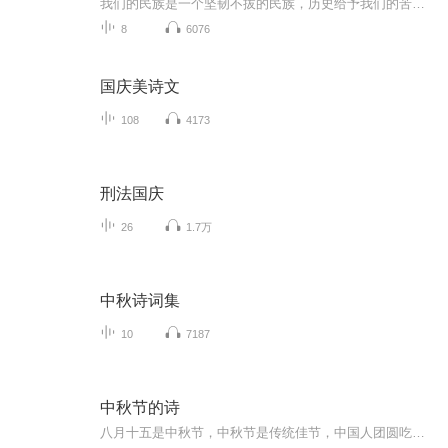
我们的民族是一个坚韧不拔的民族，历史给予我们的苦难都变成了闪着金光的勋章！我们的国家是一个龙腾虎跃的国家，那条巨龙正以不可阻挡之势崛起于神奇的东方！------------------------------------------------值此祖国70周年华诞之际，领先声创以诗歌向祖国献礼！用我们的声音、用我们的热血、用我们的灵魂诵读经典爱国篇章，歌颂我们的祖国！永远繁荣富强！
8
6076
国庆美诗文
108
4173
刑法国庆
26
1.7万
中秋诗词集
10
7187
中秋节的诗
八月十五是中秋节，中秋节是传统佳节，中国人团圆吃月饼的日子，这个节日自古就有，所以留下了不少关于中秋节的诗