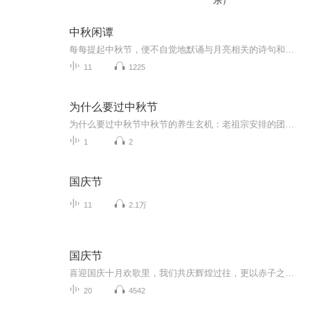
乐）
中秋闲谭
每每提起中秋节，便不自觉地默诵与月亮相关的诗句和故事来，因为中秋节里还有一个与月亮相关的美丽的传说呢！ 美丽的嫦娥姑娘和可爱的小玉兔就在月亮的广寒宫里住着，特别是在中秋节这天晚上，当一轮满月悄悄的挂在天边时，在广寒宫里、美丽的嫦娥姑娘抱着可爱的小玉兔就开活动起来，当我们与家人一起围聚在丰盛的晚餐桌旁、吃着丰盛的水果和共享月饼美食、不经意间抬头仰望天上的满月时，有眼亮的小朋友就会大叫起来：”哦，天哪，我看到月亮里面的嫦娥姐姐了，她还抱着个可爱的小兔兔和大家打招呼呢“！..… 中秋的传说和故事、闲谭古今梦落花，一起嗨聊吧...
11
1225
为什么要过中秋节
为什么要过中秋节中秋节的养生玄机：老祖宗安排的团圆节，暗藏多少健康密码？ 朋友，你有没有发现，中秋节就像被设置在年度日程表上的一个强制“系统更新”？平时工作群里静如死水，这天突然集体复活，连失联十年的前同事都能蹦出来发句“中秋快乐”。...
1
2
国庆节
11
2.1万
国庆节
喜迎国庆十月欢歌里，我们共庆辉煌过往，更以赤子之心，向未来书写滚烫的誓言——这盛世，值得我们以热爱相拥。
20
4542