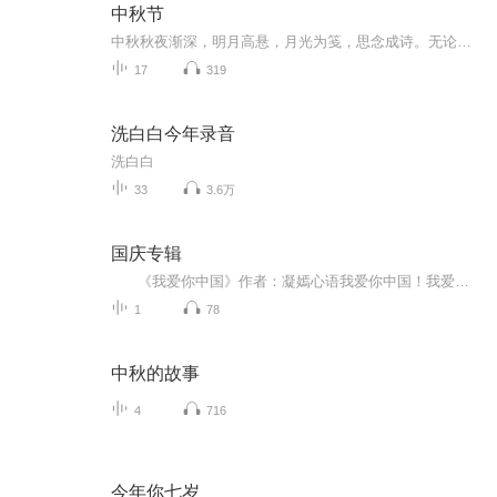
中秋节
中秋秋夜渐深，明月高悬，月光为笺，思念成诗。无论天涯咫尺，此刻共沐清辉，团圆与守望，都化作心底最暖的灯火。
17
319
洗白白今年录音
洗白白
33
3.6万
国庆专辑
《我爱你中国》作者：凝嫣心语我爱你中国！我爱你春天蓬勃的秧苗；我爱你秋日金黄的硕果。我爱你中国！我爱你青松气质，我爱你红梅品格！我爱你家乡的甜蔗好像乳汁滋润着我的心窝。我爱你中国，我要把最美的歌儿献给你，我的母亲我的祖国。我爱你中国，我爱...
1
78
中秋的故事
4
716
今年你七岁