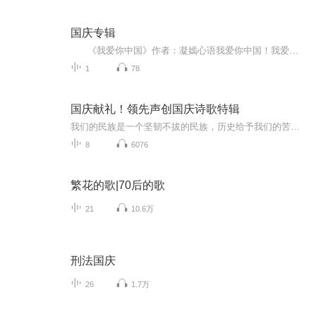
国庆专辑
《我爱你中国》作者：凝嫣心语我爱你中国！我爱你春天蓬勃的秧苗；我爱你秋日金黄的硕果。我爱你中国！我爱你青松气质，我爱你红梅品格！我爱你家乡的甜蔗好像乳汁滋润着我的心窝。我爱你中国，我要把最美的歌儿献给你，我的母亲我的祖国。我爱你中国，我爱...
1
78
国庆献礼！领先声创国庆诗歌特辑
我们的民族是一个坚韧不拔的民族，历史给予我们的苦难都变成了闪着金光的勋章！我们的国家是一个龙腾虎跃的国家，那条巨龙正以不可阻挡之势崛起于神奇的东方！------------------------------------------------值此祖国70周年华诞之际，领先声创以诗歌向祖国献礼！用我们的声音、用我们的热血、用我们的灵魂诵读经典爱国篇章，歌颂我们的祖国！永远繁荣富强！
8
6076
繁花的歌|70后的歌
21
10.6万
刑法国庆
26
1.7万