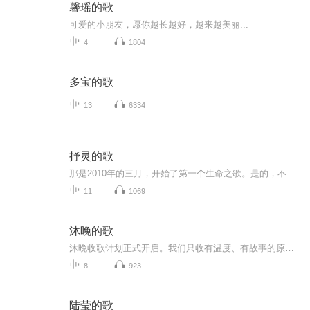
馨瑶的歌
可爱的小朋友，愿你越长越好，越来越美丽...
4
1804
多宝的歌
13
6334
抒灵的歌
那是2010年的三月，开始了第一个生命之歌。是的，不写出来，就活不成了。没有生命，哪有生活呢？后来每段生活都凝结成了詩一首，才过得去那一段。知道，写by the sea.。那是先用英文写的，然后又对应写了中文。那次是关于沙游培训的。就在2013年7月。在那...
11
1069
沐晚的歌
沐晚收歌计划正式开启。我们只收有温度、有故事的原创音乐，治愈、情感、古风、温柔叙事都可以。 不做选项，只做偏爱。只要你的作品真诚、原创、有共鸣，就欢迎投稿。 入选作品将收录进原创专辑，获得发行与推广机会。 沐晚收歌，只收唯一的你。期待与每一...
8
923
陆莹的歌