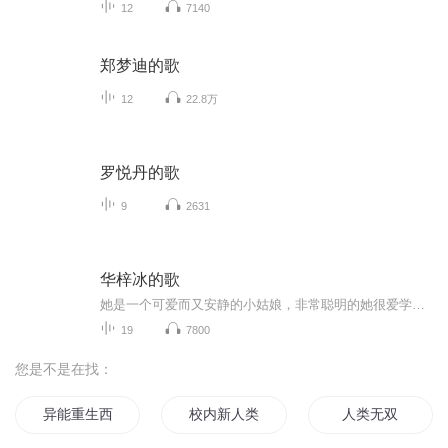
12
7140
郑梦迪的歌
12
22.8万
罗悦丹的歌
9
2631
华梓冰的歌
她是一个可爱而又安静的小姑娘，非常聪明的她很爱学习。老师在课上讲的内容，她很专心的去理解，我很看好她呀！喜欢她就多多支持他吧...
19
7800
您是不是在找：
异能重生西门庆
校内新人类
人类无双