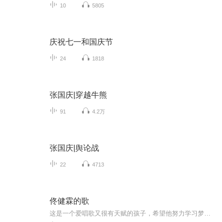
10
5805
庆祝七一和国庆节
24
1818
张国庆|穿越牛熊
91
4.2万
张国庆|舆论战
22
4713
佟健霖的歌
这是一个爱唱歌又很有天赋的孩子，希望他努力学习梦想成真！