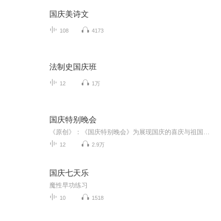
国庆美诗文
108
4173
法制史国庆班
12
1万
国庆特别晚会
《原创》：《国庆特别晚会》为展现国庆的喜庆与祖国的深情我将以具体的场景切入从清晨升旗的庄严到街头巷尾的欢庆到历史与当下的交融，用优美的笔触传递对祖国的热爱与自豪！用诗歌和情感美文形式，歌颂祖国的繁荣富强，祝人民幸福安康！
12
2.9万
国庆七天乐
魔性早功练习
10
1518