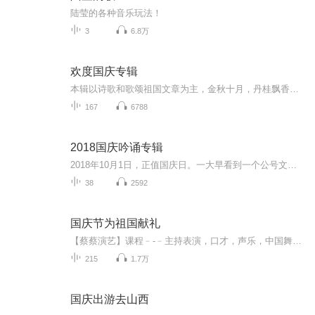
陆莹的各种音乐玩法！
3
6.8万
欢度国庆专辑
本辑以诗歌和歌颂祖国文章为主，金秋十月，丹桂飘香，在这个充满丰收喜悦的季节里，我们满怀激动和自豪，迎来了中华人民共和国76周年华诞。这不仅是一个庄重的纪念日，更是全体中华儿女共同欢庆的盛大的节日，承载着深厚的民族情感和历史意义.
167
6788
2018国庆吟诵专辑
2018年10月1日，正值国庆日。一大早看到一个公号文章，正是文天祥的《己卯十月一日至燕越五日罹狴犴有感而赋》。当然，彼十一非当今的十一。不过数字的巧合还是让人感触，今天拿来读一读，体味一番历史英杰的民族情怀，恰也当时。 根据诗题来看，这组诗是写于十月一日至十月五日之间，是文天祥被俘之后所作，这些诗作不仅有凛凛正气，更也能看的到他百端交集的复杂情感。另一首于右任先生的《望大陆》，微信公号有称《望乡》，一句“山之上国之殇”荡气回肠，一并兴起拿来读了一读。仓促间多有瑕疵...
38
2592
国庆节为祖国献礼
【蔡蔡演艺】课程﹣-﹣主持表演，口才，声乐，中国舞，民族舞。独特的小舞台，专业的录音棚，每一位同学都能成为优秀的小明星。独特的教学模式，轻松上课，快乐学习！知名主持人，舞蹈家，高级教师任职授课！江南总校：河沟街42号三楼 18545856430江北分校...
215
1.7万
国庆出游去山西