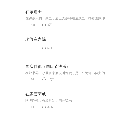
在家道士
在许多人的印象里，道士大多待在道观里，持着国家印制的道士证，将中国唯一的本土道门宗教传承下去。如果是走上街头摆摊解卦，则会被大多数人认为是骗子。国家没有给我颁发道士证，不过，我却是一名有着真才实学的道士，和坐在观里的那些道士不同，我是个...
435
3万
瑜伽在家练
3
564
国庆特辑（国庆节快乐）
在评书界，小魏有个朋友叫刘鹏，是一个为评书努力的小伙子。在2021年国庆期间，他想弄个特辑，便烦劳我给他录个爱国题材的评书小段儿。这种事情，不是特殊情况，小魏一般不会拒绝，也就给其录了一个《鲁迅踢鬼》，等他传完，我再传到我的专辑里。另外，小...
14
1.6万
在家菩萨戒
阿弥陀佛，有缘听到，同升极乐
14
3247