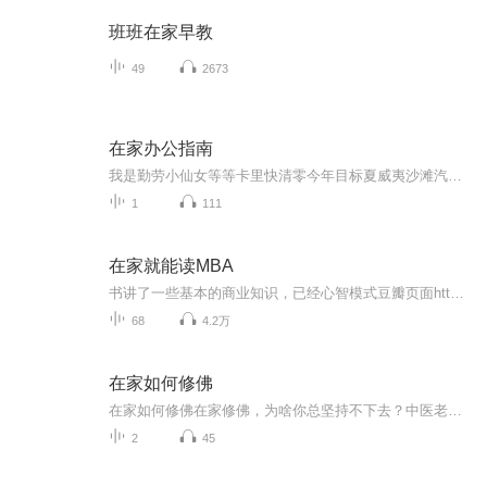
班班在家早教
49
2673
在家办公指南
我是勤劳小仙女等等卡里快清零今年目标夏威夷沙滩汽水比基尼 线上加班到夜里不怕秃头的危机泡面咖啡全备齐趁着年轻要赚很多Money 《在家办公指南》X CC酱2020开年巨制•时下最潮流的办公模式故倾安/陶黎作词X柳为作曲时下最潮流最in的办公指南，欢快活泼的旋律，诙谐幽默的歌词完美诠释每个人在家办公的真实状态，谨以此歌献给每一位默默坚守在自己岗位的人！
1
111
在家就能读MBA
书讲了一些基本的商业知识，已经心智模式豆瓣页面https://book.douban.com/subject/6900660/作者的个人网站 https://personalmba.com/继续学习的书单https://personalmba.com/best-business-books/个人读下来觉得还不错，有兴趣的朋友可以去找书看看
68
4.2万
在家如何修佛
在家如何修佛在家修佛，为啥你总坚持不下去？中医老炮儿给你支个招 隔壁王大爷天天念叨"阿弥陀佛"，结果转头就跟菜市场大妈为了五毛钱吵得面红耳赤；朋友圈里晒抄经的小张，上个月还在深夜emo发"人生皆苦"，这周就开始狂炫火锅配啤酒——在家修佛这事儿...
2
45