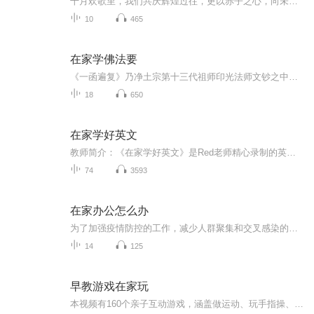
十月欢歌里，我们共庆辉煌过往，更以赤子之心，向未来书写滚烫的誓言——这盛世，值得我们以热爱相拥。
10
465
在家学佛法要
《一函遍复》乃净土宗第十三代祖师印光法师文钞之中最重要的文献之一，印光大师自己在《一函遍复》撰写了一个“十六字题头语”：“语虽拙朴，义本佛经。若肯依行，其利无穷。（民国二十一年）”，据此而不仅仅因此，我们可以判断出《一函遍复》这一法宝的...
18
650
在家学好英文
教师简介：《在家学好英文》是Red老师精心录制的英文绘本讲解专辑，有视频，有音频。孩子在家通过看图、听读、跟读、模仿，实现口语水平和英文思维的提升。学习中遇到任何问题或建议欢迎给我留言。Red，英文教育资深从业者，喜马拉雅认证英文主播，近10年...
74
3593
在家办公怎么办
为了加强疫情防控的工作，减少人群聚集和交叉感染的风险，很多企业纷纷开启了“在家办公”的模式。关于如何实现高效“远程办公”、什么是“在线办公”礼仪等问题接踵而至。因此，人民网以“在家办公怎么办”为主题征集优秀音频作品，收录至此专辑中。
14
125
早教游戏在家玩
本视频有160个亲子互动游戏，涵盖做运动、玩手指操、唱儿歌、涂鸦、折纸等游戏，让父母不花冤枉钱，在家就能给宝宝做早教、做评估，在游戏中和孩子建立更加亲密的关系，培养聪明宝宝。在宝贝人生关键的前三年，需要爸爸的参与，在设计游戏时，专门对爸爸妈...