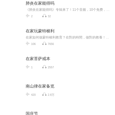
肺炎在家能得吗
《肺炎在家能得吗》专辑来了！11个音频，10个免费，1个付费，带你科学认识家庭肺炎。免费音频系统讲解10个关键问题，付费音频深度剖析，10篇干货组合拳，让你秒懂！别慌，跟着走，健康不愁！
2
32
在家玩蒙特梭利
在家如何做蒙特梭利教育？在對的時間，做對的教養！把握孩子學習力爆發的關鍵時刻，孩子就能快樂學、父母輕鬆教！掌握0～6歲九大敏感期，幫助成人了解兒童，幫助兒童內在潛能最大限度的得以發揮.
106
7656
在家菩萨戒本
1
2557
南山律在家备览
420
2.8万
国庆节