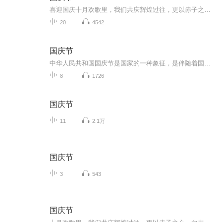
喜迎国庆十月欢歌里，我们共庆辉煌过往，更以赤子之心，向未来书写滚烫的誓言——这盛世，值得我们以热爱相拥。
20
4542
国庆节
中华人民共和国国庆节是国家的一种象征，是伴随着国家的出现而出现的。让我们用诗歌朗诵歌颂祖国的繁荣富强，国泰民安。
8
1726
国庆节
11
2.1万
国庆节
3
543
国庆节