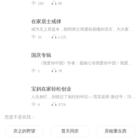
159
90
在家居士戒律
戒为无上菩提本，朗明师父用通俗易懂的语言，为大家诠释戒律的开遮持犯
22
1.2万
国庆专辑
《我爱你中国》作者：凝嫣心语我爱你中国！我爱你春天蓬勃的秧苗；我爱你秋日金黄的硕果。我爱你中国！我爱你青松气质，我爱你红梅品格！我爱你家乡的甜蔗好像乳汁滋润着我的心窝。我爱你中国，我要把最美的歌儿献给你，我的母亲我的祖国。我爱你中国，我爱...
1
78
宝妈在家轻松创业
人生匆忙，别错过了疯狂的年纪----雪花老师 微信号：157579814验证：喜马拉雅 总觉得生活好像少点正能量，过得索然无味，未来仿佛就在眼前却又怎么都看不清，这大概是青春最大的烦恼，希望这些能唤醒你我内心那股躁动的火焰，开始拼搏向前！
8
3778
您是不是在找：
庆之的野望
普天同庆
异能重生西门庆