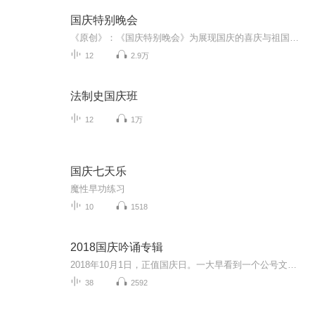
国庆特别晚会
《原创》：《国庆特别晚会》为展现国庆的喜庆与祖国的深情我将以具体的场景切入从清晨升旗的庄严到街头巷尾的欢庆到历史与当下的交融，用优美的笔触传递对祖国的热爱与自豪！用诗歌和情感美文形式，歌颂祖国的繁荣富强，祝人民幸福安康！
12
2.9万
法制史国庆班
12
1万
国庆七天乐
魔性早功练习
10
1518
2018国庆吟诵专辑
2018年10月1日，正值国庆日。一大早看到一个公号文章，正是文天祥的《己卯十月一日至燕越五日罹狴犴有感而赋》。当然，彼十一非当今的十一。不过数字的巧合还是让人感触，今天拿来读一读，体味一番历史英杰的民族情怀，恰也当时。 根据诗题来看，这组诗是写于十月一日至十月五日之间，是文天祥被俘之后所作，这些诗作不仅有凛凛正气，更也能看的到他百端交集的复杂情感。另一首于右任先生的《望大陆》，微信公号有称《望乡》，一句“山之上国之殇”荡气回肠，一并兴起拿来读了一读。仓促间多有瑕疵...
38
2592