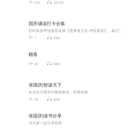
149
126.8万
国庆诵读打卡合集
扫码添加声悦童星老师【造梦者文化-声悦童星】，备注“诵读打卡”报名，已添加好友的，直接发送“诵读打卡”报名，报名成功后进入社群。
7
2303
顾客
40
2061
张国庆|智谋天下
从历史与现实中吸取教训，积累经验
25
8180
张国庆|读书分享
与大家一起分享经典