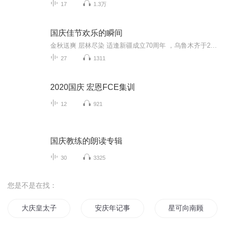
17
1.3万
国庆佳节欢乐的瞬间
金秋送爽 层林尽染 适逢新疆成立70周年 ，乌鲁木齐于2025年9月23日迎来党中央和习大大带领的慰问团。新疆各族群众欢欣鼓舞，热烈欢迎。
27
1311
2020国庆 宏恩FCE集训
12
921
国庆教练的朗读专辑
30
3325
您是不是在找：
大庆皇太子
安庆年记事
星可向南顾