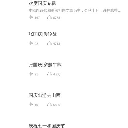
欢度国庆专辑
本辑以诗歌和歌颂祖国文章为主，金秋十月，丹桂飘香，在这个充满丰收喜悦的季节里，我们满怀激动和自豪，迎来了中华人民共和国76周年华诞。这不仅是一个庄重的纪念日，更是全体中华儿女共同欢庆的盛大的节日，承载着深厚的民族情感和历史意义.
167
6788
张国庆|舆论战
22
4713
张国庆|穿越牛熊
91
4.2万
国庆出游去山西
10
5805
庆祝七一和国庆节