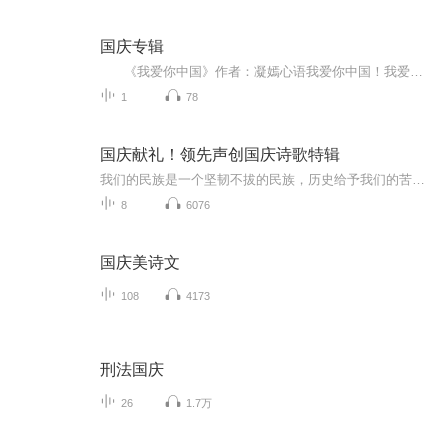
国庆专辑
《我爱你中国》作者：凝嫣心语我爱你中国！我爱你春天蓬勃的秧苗；我爱你秋日金黄的硕果。我爱你中国！我爱你青松气质，我爱你红梅品格！我爱你家乡的甜蔗好像乳汁滋润着我的心窝。我爱你中国，我要把最美的歌儿献给你，我的母亲我的祖国。我爱你中国，我爱...
1
78
国庆献礼！领先声创国庆诗歌特辑
我们的民族是一个坚韧不拔的民族，历史给予我们的苦难都变成了闪着金光的勋章！我们的国家是一个龙腾虎跃的国家，那条巨龙正以不可阻挡之势崛起于神奇的东方！------------------------------------------------值此祖国70周年华诞之际，领先声创以诗歌向祖国献礼！用我们的声音、用我们的热血、用我们的灵魂诵读经典爱国篇章，歌颂我们的祖国！永远繁荣富强！
8
6076
国庆美诗文
108
4173
刑法国庆
26
1.7万