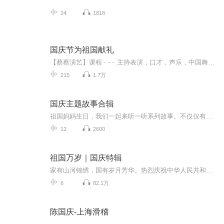
24
1818
国庆节为祖国献礼
【蔡蔡演艺】课程﹣-﹣主持表演，口才，声乐，中国舞，民族舞。独特的小舞台，专业的录音棚，每一位同学都能成为优秀的小明星。独特的教学模式，轻松上课，快乐学习！知名主持人，舞蹈家，高级教师任职授课！江南总校：河沟街42号三楼 18545856430江北分校...
215
1.7万
国庆主题故事合辑
祖国妈妈生日，我们一起来听一听系列故事。不仅仅有《我的祖国》，还有红军故事，也有关于战争的故事，让大家体会到和平年代的不易。
12
2600
祖国万岁｜国庆特辑
家有山河锦绣，国有岁月芳华。热烈庆祝中华人民共和国成立73周年！
6
82.1万
陈国庆-上海滑稽