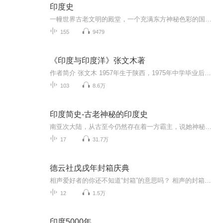
印度史
一幢世界古老文明的殿堂，一个充满东方神秘色彩的国度，一块唐僧师徒心中的圣地，一颗大英帝国皇冠的明珠，一处甘地非暴力斗争的实验场，一个与近现代中国人民有着类似苦难经历和奋斗历程的民族，一个正在悄然崛起的中国邻邦。她就是印度，五光十色个性十...
155
9479
《印度与印度洋》张文木著
作者简介 张文木 1957年生于陕西，1975年中学毕业后下乡插队锻炼，自1979年起，相继在西北大学、天津师范大学、山东大学学习。1997年获法学博士学位，2000—2001年年度国家公派赴印度尼赫鲁大学国际政治系访问学者，现为北京航空航天大学战略问题研究中心...
103
8.6万
印度简史-古老神秘的印度史
南亚次大陆，从古至今仍然存在着一方霸主，说她神秘却又现实，说她婀娜却又落寞，说她追求灵魂的永生，却又甩不开尘世的羁绊……，这就是印度，一个从诞生开始就探寻生命意义的国家，让我们掀起她薄雾般的面纱，步入这片神奇的土地。
17
31.7万
德云社戊戌年封箱庆典
相声爱好者的你还不知道“封箱”的意思吗？ 相声的封箱是指封箱演出，是在传统新年前的最后一次演出，因演出后要将各种道具装箱封存，歇班过年而得名。德云社的表演，一年之中最为隆重的就是封箱和开箱两场演出。 德云社戊戌年封箱大吉从晚上7:00演到次日凌晨0:41，登台演员140名，四人一组两人一组，用时六分钟！是一次场面宏大的演出！ 本专辑便是喜马拉雅联合德云社推出的戊戌年封箱庆典超清相声合集，与以往不同的是采用了混搭的形式将演员重新组合，这样的搭配只有在这里才会出现！全集囊括《相声有新人》、《艺术漫谈》、《三人行》等共计12部作品，还等什么？赶快收听吧！
12
1.5万
印度5000年