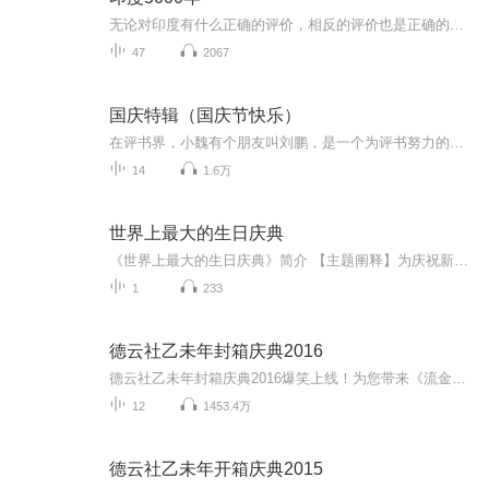
无论对印度有什么正确的评价，相反的评价也是正确的。——琼.罗宾逊
47
2067
国庆特辑（国庆节快乐）
在评书界，小魏有个朋友叫刘鹏，是一个为评书努力的小伙子。在2021年国庆期间，他想弄个特辑，便烦劳我给他录个爱国题材的评书小段儿。这种事情，不是特殊情况，小魏一般不会拒绝，也就给其录了一个《鲁迅踢鬼》，等他传完，我再传到我的专辑里。另外，小...
14
1.6万
世界上最大的生日庆典
《世界上最大的生日庆典》简介 【主题阐释】为庆祝新中国成立70周年，展现新时代大国形象，在中宣部对外推广局的指导支持下，五洲传播中心携手长期合作伙伴——美国国家地理频道和英国子午线影视公司联合制作了纪录片《世界上最大的生日庆典》（World’s Biggest Birthday Party）。 70年的砥砺前行谱写成新中国一首首华彩乐章，在这个激动人心的时刻、在这片令人自豪的土地上，每一个中国人、每一个中华儿女都在用各自的方式庆祝这场世界上最大的生日庆典，正如涓涓溪流汇入江海...
1
233
德云社乙未年封箱庆典2016
德云社乙未年封箱庆典2016爆笑上线！为您带来《流金岁月》《唱大戏》《师徒父子》等高能相声！各种爆笑包袱等你解锁！一次承包你一整天的快乐~听德云社相声，上喜马拉雅！你喜欢的角儿，喜马全都有！
12
1453.4万
德云社乙未年开箱庆典2015