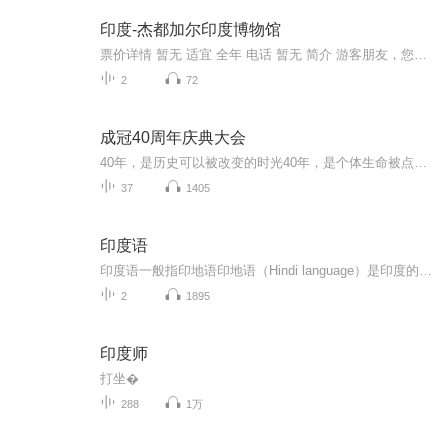
印度-杰都加尔印度博物馆
票价详情 暂无 适宜 全年 电话 暂无 简介 游客朋友，您现在来到的是杰都加尔印度博物馆，这是印度最大的博物馆，它以艺术考古为主，1814年由英国皇家亚洲协会创办，1875年建馆，后逐渐扩建充实，也是印度最古老的博物馆。眼前的这座意大利风格建筑本身就是...
2
72
成冠40周年庆典大会
40年，是历史可以被改变的时光40年，是个体生命被点亮的岁月这一切，源于40年前一个立定决心的时刻......40年前，他就深信安利，是每个人都可以成功的机会，是可以创造无限的平台。这个除了梦想，几乎一无所有的年轻人，守护着“人生不设限”的信念，把这...
37
1405
印度语
印度语一般指印地语印地语（Hindi language）是印度的两种官方语言之一 ，印度斯坦族的语言。属印欧语系印度语族 ，是由古梵语发展而来的一种现代印度-雅利安语言。分布于印度中部和北部的中央直辖德里特区等地区。它是印度国内最为通行的一种语言。此外...
2
1895
印度师
打坐�
288
1万