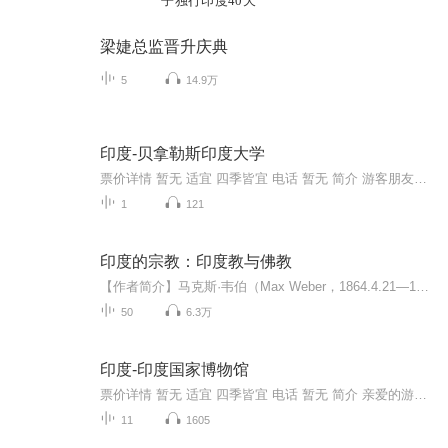
子独行印度40天
梁婕总监晋升庆典
5
14.9万
印度-贝拿勒斯印度大学
票价详情 暂无 适宜 四季皆宜 电话 暂无 简介 游客朋友，您现在来到的是贝拿勒斯印度大学，这所大学坐落在瓦拉纳西旧市街南边。贝拿勒斯印度教大学常被称作BHU，是一所位于印度北方邦瓦拉纳西圣城的公立中央大学。大学占地广阔，林木幽深，环境清幽。大学...
1
121
印度的宗教：印度教与佛教
【作者简介】马克斯·韦伯（Max Weber，1864.4.21—1920.6.14），生于德国图林根的小城埃尔福特。1882年开始在海德堡大学学习法律。1892年起，先后任教于柏林大学、弗莱堡大学、海德堡大学、维也纳大学、慕尼黑大学。1920年6月14日，因肺炎病逝。马克斯·...
50
6.3万
印度-印度国家博物馆
票价详情 暂无 适宜 四季皆宜 电话 暂无 简介 亲爱的游客朋友，您现在来到的是印度国家博物馆。它位于首都新德里的拉加帕特街与詹帕特街交会处。博物馆以1948年印度政府参加伦敦举办的展览所提供的大批艺术品为基础，于1949年8月成立，是在当时的印度总理...
11
1605