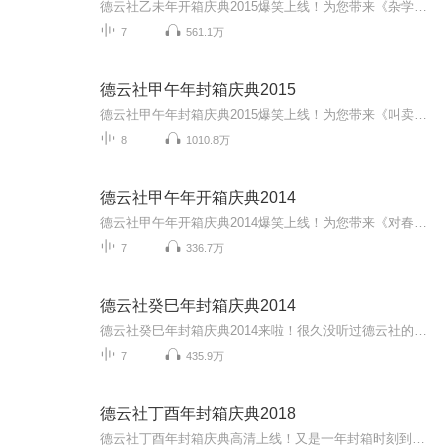
德云社乙未年开箱庆典2015爆笑上线！为您带来《杂学唱》《万寿图》《学外语》等高能相声！各种爆笑包袱等你解锁！一次承包你一整天的快乐~听德云社相声，上喜马拉雅！你喜欢的角儿，喜马全都有！
7
561.1万
德云社甲午年封箱庆典2015
德云社甲午年封箱庆典2015爆笑上线！为您带来《叫卖图》《歪唱》《天天向上》等高能相声！各种爆笑包袱等你解锁！一次承包你一整天的快乐~听德云社相声，上喜马拉雅！你喜欢的角儿，喜马全都有！
8
1010.8万
德云社甲午年开箱庆典2014
德云社甲午年开箱庆典2014爆笑上线！为您带来《对春联》《瞧这一家子》《学满语》等高能相声！各种爆笑包袱等你解锁！一次承包你一整天的快乐~听德云社相声，上喜马拉雅！你喜欢的角儿，喜马全都有！
7
336.7万
德云社癸巳年封箱庆典2014
德云社癸巳年封箱庆典2014来啦！很久没听过德云社的快板了吧~很久没见过老郭老于的教学现场了吧~来了来了今天他们都来了！更有郭少帅倾情演绎《扒马褂》！走过路过千万不能错过！
7
435.9万
德云社丁酉年封箱庆典2018
德云社丁酉年封箱庆典高清上线！又是一年封箱时刻到，德云社把那欢乐祝福都送到！封箱豪华阵容、爆笑作品，等你来听！最经典的相声选段，最潮流的相声包袱，最高清的现场音频，喜马为你一次性奉上听德云社相声，上喜马拉雅！你喜欢的角儿，喜马全都有！