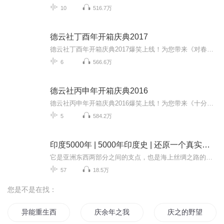
10
516.7万
德云社丁酉年开箱庆典2017
德云社丁酉年开箱庆典2017爆笑上线！为您带来《对春联》《完美人生》《语言艺术》等高能相声！各种爆笑包袱等你解锁！一次承包你一整天的快乐~听德云社相声，上喜马拉雅！你喜欢的角儿，喜马全都有！
6
566.6万
德云社丙申年开箱庆典2016
德云社丙申年开箱庆典2016爆笑上线！为您带来《十分美好》《爱情传奇》《学美容》等高能相声！各种爆笑包袱等你解锁！一次承包你一整天的快乐~听德云社相声，上喜马拉雅！你喜欢的角儿，喜马全都有！
5
584.2万
印度5000年 | 5000年印度史 | 还原一个真实的印度
它是亚洲东西两部分之间的支点，也是海上丝绸之路的关键节点；它是和中国并列的四大文明古国之一，也是世界第三和第四大宗教的发源地。如今，它的人口位列世界人口榜头位，它的影响力已超越印度洋、覆盖全球。它就是印度，一个神奇而又充满矛盾的国家，一...
57
18.5万
您是不是在找：
异能重生西门庆
庆余年之我叫王启年
庆之的野望