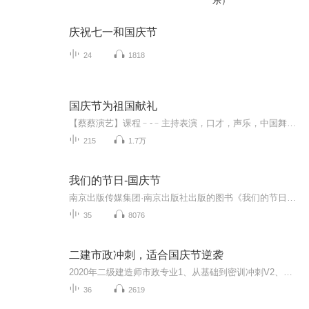
乐）
庆祝七一和国庆节
24
1818
国庆节为祖国献礼
【蔡蔡演艺】课程﹣-﹣主持表演，口才，声乐，中国舞，民族舞。独特的小舞台，专业的录音棚，每一位同学都能成为优秀的小明星。独特的教学模式，轻松上课，快乐学习！知名主持人，舞蹈家，高级教师任职授课！江南总校：河沟街42号三楼 18545856430江北分校...
215
1.7万
我们的节日-国庆节
南京出版传媒集团·南京出版社出版的图书《我们的节日》通过对中国节日文化和节日意义进行深度的挖掘，面向青少年群体构建独具特色的栏目内容，以此丰富春节、元宵节、清明节、端午节、七夕节、中秋节、重阳节等传统节日；六一节、教师节、国庆节等新兴节日的文化内涵和表现形式。促进青少年形成新的节日习俗，提升节日仪式感、认同感。音频作品由金陵朗读者联盟志愿者朗诵，南京音像出版社、金陵图书馆联合制作。
35
8076
二建市政冲刺，适合国庆节逆袭
2020年二级建造师市政专业1、从基础到密训冲刺V2、从精华课程到超压密押V3、0基础同步更新v4、持续更新到2020年考试V5、只要你跟着学让你一次稳拿证V6、渠道超压压题，超压三页纸等独家绝密压题!
36
2619