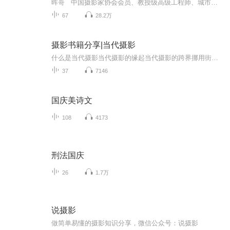
晖哥 中国摄影家协会会员、教授级高级工程师、城市微观史作家，斜杠理工男。新浪微博《晖哥读城》博主，公众号《晖哥读城》创始人。出版专著：《成都街道漫步手记》《影像里的成都》《未消失的风景：成都深度游手记》《百年影像里的成都胜迹》《成都街...
67
28.2万
摄影书籍分享|当代摄影
什么是当代摄影当代摄影的缘起当代摄影的跨界挪用街头---从主观纪实到后纪实私摄影的前世今生新地形之后的当代风景冷面与抽象的当代性当代摄影的身体语言从数字化到影像化的异化当代摄影在中国的实践当代摄影的走...
37
7146
国庆美诗文
108
4173
刑法国庆
26
1.7万
说摄影
做简单易懂的摄影知识分享，微信公众号：说摄影