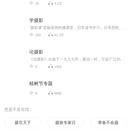
25
4.1万
学摄影
“摄影课”是杨老师的微课堂，日常读书学习，分享您听。个人微信306908273 （申请入群）即可加入免费杨老师微信群。内容主要：学习心得、知识分享、回答提问、摄影技巧等实用又有趣的摄影知识。每天杨老师和你一起进步一点点！
293
41.3万
论摄影
《论摄影》出版于一九七七年，轰动一时，引起广泛的讨论，并荣获当年的全美图书批评界奖，至今仍被誉为“摄影界的《圣经》”。
6
1393
植树节专题
8
6896
您是不是在找：
摄尽天下
摄旅专家日常小diss
青春不命题