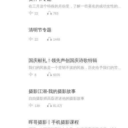
在三月这个特殊的月份里，了解一些著名的成功女性的故事和文字，也来读一读几位著名男性作家写给女性的文字。
22
763
清明节专题
22
1448
国庆献礼！领先声创国庆诗歌特辑
我们的民族是一个坚韧不拔的民族，历史给予我们的苦难都变成了闪着金光的勋章！我们的国家是一个龙腾虎跃的国家，那条巨龙正以不可阻挡之势崛起于神奇的东方！------------------------------------------------值此祖国70周年华诞之际，领先声创以诗歌向祖国献礼！用我们的声音、用我们的热血、用我们的灵魂诵读经典爱国篇章，歌颂我们的祖国！永远繁荣富强！
8
6076
摄影江湖-我的摄影故事
自由摄影师高磊讲述他的摄影故事
139
81.6万
晖哥摄影丨手机摄影课程