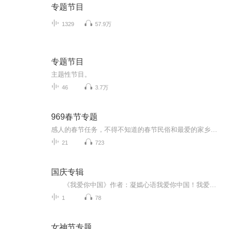
专题节目
1329
57.9万
专题节目
主题性节目。
46
3.7万
969春节专题
感人的春节任务，不得不知道的春节民俗和最爱的家乡味道，都在这里...
21
723
国庆专辑
《我爱你中国》作者：凝嫣心语我爱你中国！我爱你春天蓬勃的秧苗；我爱你秋日金黄的硕果。我爱你中国！我爱你青松气质，我爱你红梅品格！我爱你家乡的甜蔗好像乳汁滋润着我的心窝。我爱你中国，我要把最美的歌儿献给你，我的母亲我的祖国。我爱你中国，我爱...
1
78
女神节专题