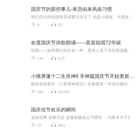
国庆节的那些事儿-来历由来风俗习惯
我们伟大的祖国母亲就要过生日了,也是小朋友、大朋友们最喜欢的“国庆小长假”或说“黄金周”还有说”国庆7天乐”的，说法真是不一而足。那么“国庆节”是怎么来的？自古以来国庆节怎么庆贺？新中国国庆节的来历，以及新中国国庆节的庆贺方式又有哪些呢？ ...
6
2万
欢度国庆节诗歌朗诵——喜迎祖国72华诞
祖国——如同我们的生命一样，是诗人笔下永恒而温暖的主题。在祖国72周年华诞来临之际，特创建这个诗歌朗诵专辑，诵读经典爱国篇章，和大家一起歌颂祖国，向国庆的献礼！祝愿伟大的祖国繁荣富强，祝愿大家国庆节快乐，度过平安快乐的黄金周假期！
116
11万
小猪屏蓬十二生肖神8 羊神篇国庆节开始更新啦！
晓东叔叔新作《三星堆神游记》全新面世！中信出版社出版！京东当当淘宝均有售！点蓝色字收听——《小猪屏蓬爆笑日记2024》《小猪屏蓬爆笑日记2》《小猪屏蓬爆笑日记1》让你笑得喘不上气！《我进故宫当富翁——小猪屏蓬故宫财商笔记》教你成为大富翁！《小...
550
314.9万
国庆佳节欢乐的瞬间
金秋送爽 层林尽染 适逢新疆成立70周年 ，乌鲁木齐于2025年9月23日迎来党中央和习大大带领的慰问团。新疆各族群众欢欣鼓舞，热烈欢迎。
27
1311