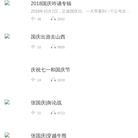
2018国庆吟诵专辑
2018年10月1日，正值国庆日。一大早看到一个公号文章，正是文天祥的《己卯十月一日至燕越五日罹狴犴有感而赋》。当然，彼十一非当今的十一。不过数字的巧合还是让人感触，今天拿来读一读，体味一番历史英杰的民族情怀，恰也当时。 根据诗题来看，这组诗是写于十月一日至十月五日之间，是文天祥被俘之后所作，这些诗作不仅有凛凛正气，更也能看的到他百端交集的复杂情感。另一首于右任先生的《望大陆》，微信公号有称《望乡》，一句“山之上国之殇”荡气回肠，一并兴起拿来读了一读。仓促间多有瑕疵...
38
2592
国庆出游去山西
10
5805
庆祝七一和国庆节
24
1818
张国庆|舆论战
22
4713
张国庆|穿越牛熊