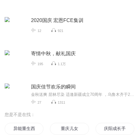
2020国庆 宏恩FCE集训
12
921
寄情中秋，献礼国庆
195
1.1万
国庆佳节欢乐的瞬间
金秋送爽 层林尽染 适逢新疆成立70周年 ，乌鲁木齐于2025年9月23日迎来党中央和习大大带领的慰问团。新疆各族群众欢欣鼓舞，热烈欢迎。
27
1311
您是不是在找：
异能重生西门庆
重庆儿女
庆阳成长手札