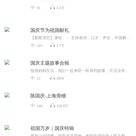
91
4.2万
国庆节为祖国献礼
【蔡蔡演艺】课程﹣-﹣主持表演，口才，声乐，中国舞，民族舞。独特的小舞台，专业的录音棚，每一位同学都能成为优秀的小明星。独特的教学模式，轻松上课，快乐学习！知名主持人，舞蹈家，高级教师任职授课！江南总校：河沟街42号三楼 18545856430江北分校...
215
1.7万
国庆主题故事合辑
祖国妈妈生日，我们一起来听一听系列故事。不仅仅有《我的祖国》，还有红军故事，也有关于战争的故事，让大家体会到和平年代的不易。
12
2600
陈国庆-上海滑稽
149
126.8万
祖国万岁｜国庆特辑
家有山河锦绣，国有岁月芳华。热烈庆祝中华人民共和国成立73周年！