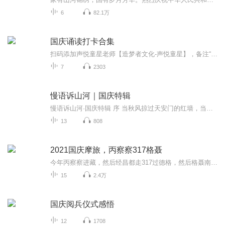
6
82.1万
国庆诵读打卡合集
扫码添加声悦童星老师【造梦者文化-声悦童星】，备注“诵读打卡”报名，已添加好友的，直接发送“诵读打卡”报名，报名成功后进入社群。
7
2303
慢语诉山河｜国庆特辑
慢语诉山河·国庆特辑 序 当秋风掠过天安门的红墙，当桂香漫过万里长江的碧波，我总愿慢下脚步，以声为笔，轻轻描摹这山河的模样。 不必追赶喧嚣的潮，也无需堆砌华丽的词——这一辑里，每一段朗诵都是心底的低语：是对着塞北草原的星子说“国泰”，是向着...
13
808
2021国庆摩旅，丙察察317格聂
今年丙察察进藏，然后经昌都走317过德格，然后格聂南线，最后沙溪古镇收尾。
15
2.4万
国庆阅兵仪式感悟
12
1708