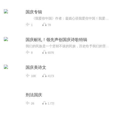
国庆专辑
《我爱你中国》作者：凝嫣心语我爱你中国！我爱你春天蓬勃的秧苗；我爱你秋日金黄的硕果。我爱你中国！我爱你青松气质，我爱你红梅品格！我爱你家乡的甜蔗好像乳汁滋润着我的心窝。我爱你中国，我要把最美的歌儿献给你，我的母亲我的祖国。我爱你中国，我爱...
1
78
国庆献礼！领先声创国庆诗歌特辑
我们的民族是一个坚韧不拔的民族，历史给予我们的苦难都变成了闪着金光的勋章！我们的国家是一个龙腾虎跃的国家，那条巨龙正以不可阻挡之势崛起于神奇的东方！------------------------------------------------值此祖国70周年华诞之际，领先声创以诗歌向祖国献礼！用我们的声音、用我们的热血、用我们的灵魂诵读经典爱国篇章，歌颂我们的祖国！永远繁荣富强！
8
6076
国庆美诗文
108
4173
刑法国庆
26
1.7万