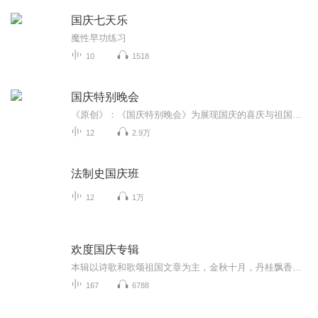
国庆七天乐
魔性早功练习
10
1518
国庆特别晚会
《原创》：《国庆特别晚会》为展现国庆的喜庆与祖国的深情我将以具体的场景切入从清晨升旗的庄严到街头巷尾的欢庆到历史与当下的交融，用优美的笔触传递对祖国的热爱与自豪！用诗歌和情感美文形式，歌颂祖国的繁荣富强，祝人民幸福安康！
12
2.9万
法制史国庆班
12
1万
欢度国庆专辑
本辑以诗歌和歌颂祖国文章为主，金秋十月，丹桂飘香，在这个充满丰收喜悦的季节里，我们满怀激动和自豪，迎来了中华人民共和国76周年华诞。这不仅是一个庄重的纪念日，更是全体中华儿女共同欢庆的盛大的节日，承载着深厚的民族情感和历史意义.
167
6788