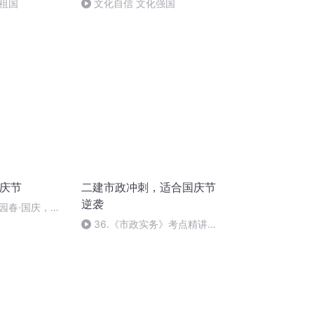
祖国
文化自信 文化强国
国庆节
二建市政冲刺，适合国庆节
逆袭
园春·国庆，朗
36.《市政实务》考点精讲第
36节课_2020926212025