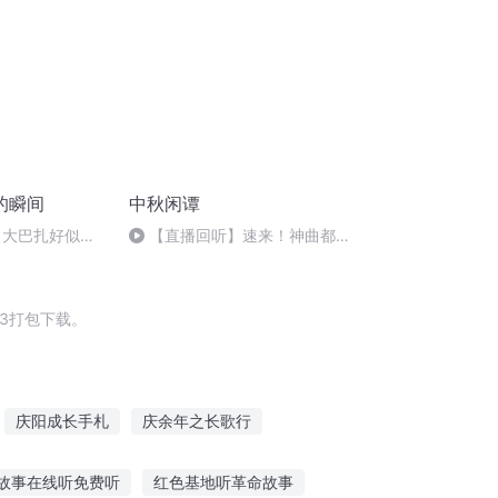
的瞬间
中秋闲谭
 大巴扎好似温
【直播回听】速来！神曲都会
唱
3打包下载。
庆阳成长手札
庆余年之长歌行
年情节之三生三世
普天同庆
故事在线听免费听
红色基地听革命故事