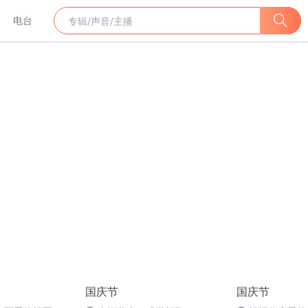
电台
国庆节
国庆节