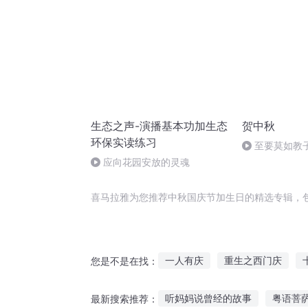
生态之声-演播基本功加生态
贺中秋
环保实读练习
至要莫如教
规家训
应向花园安放的灵魂
喜马拉雅为您推荐中秋国庆节加生日的精选专辑，
一人有庆
重生之西门庆
您是不是在找：
快斗与青子的情人节
重庆儿
听妈妈说曾经的故事
粤语菩
最新搜索推荐：