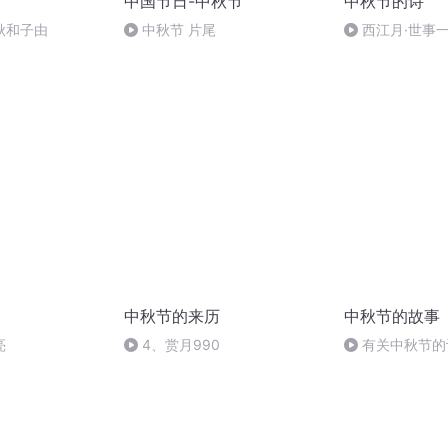
中国节日-中秋节
中秋节的诗
秋和子由
中秋节 片尾
西江月·世事
中秋节的来历
中秋节的故事
亮
4、赏月990
有关中秋节的
头.明月几时有