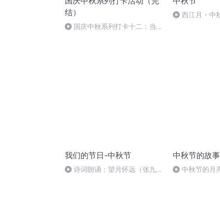
国庆中秋系列打卡活动（完
中秋节
结）
西江月・中
国庆中秋系列打卡十二：当阳
桥
我们的节日-中秋节
中秋节的故事
诗词朗诵：望月怀远（张九
中秋节的月
龄），朗读者：张悦