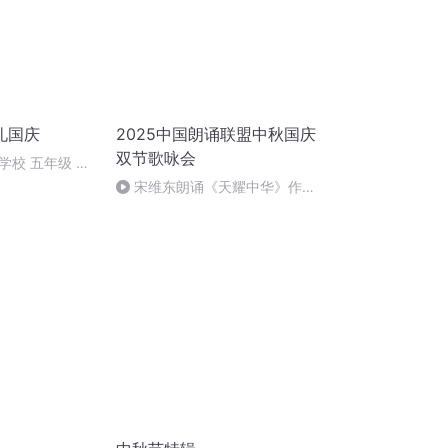
礼国庆
2025中国朗诵联盟中秋国庆
双节歌咏会
学校 五年级 孙
宋维东朗诵《天耀中华》作
者：碑林路人