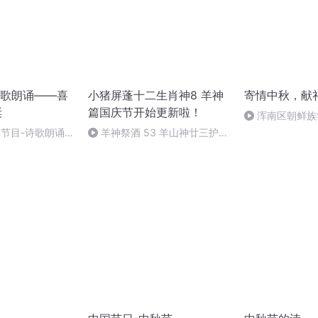
歌朗诵——喜
小猪屏蓬十二生肖神8 羊神
寄情中秋，献
诞
篇国庆节开始更新啦！
浑南区朝鲜族
多永
别节目-诗歌朗诵-
羊神祭酒 53 羊山神廿三护祭
坛 敬天地白泽做祭酒（4）