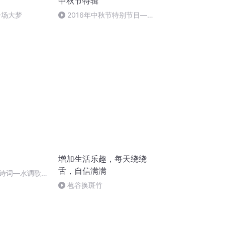
中秋节特辑
一场大梦
2016年中秋节特别节目—夏
雨品诗成品
增加生活乐趣，每天绕绕
舌，自信满满
诗词―水调歌
苞谷换斑竹