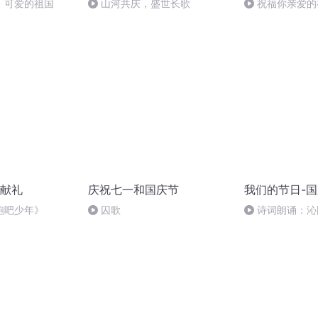
，可爱的祖国
山河共庆，盛世长歌
祝福你亲爱的
献礼
庆祝七一和国庆节
我们的节日-
跑吧少年》
囚歌
诗词朗诵：沁
读者：张继军