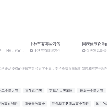
中秋节有哪些习俗
国庆佳节欢乐
子，中国古代的家
中秋节有哪些习俗
冬天寒风刺骨
暖的春天
包含正品授权的连播声音和文字全集，支持免费在线试听阅读和有声书MP
十二个情人节
重生西门庆
穿越之大庆帝国
最后一个情人节
女
嘉庆皇帝
异能重生西门庆
庆元纪年
大庆第一恶
千
萨故事在线听
听奇异故事会
迷你特工队听故事免费听
地主的