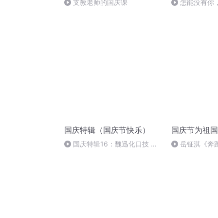
支教老师的国庆课
怎能没有你
国庆特辑（国庆节快乐）
国庆节为祖国
国庆特辑16：魏迅化口技 二
岳钲淇《奔
胡 东方红+一般唱法和原生态