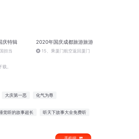
国庆特辑
2020年国庆成都旅游旅游
国担当
15、乘厦门航空返回厦门
下载。
大庆第一恶
化气为尊
化万象
液化武甲
穿越之大庆帝国
睡觉听的故事超长
听天下故事大全免费听
故事说给了谁听
小朋友在家听故事好吗
手机端