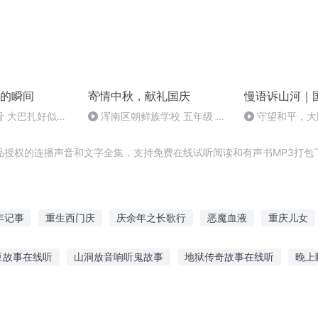
的瞬间
寄情中秋，献礼国庆
慢语诉山河｜
骨 大巴扎好似温
浑南区朝鲜族学校 五年级 孙
守望和平，大
多永
品授权的连播声音和文字全集，支持免费在线试听阅读和有声书MP3打包
年记事
重生西门庆
庆余年之长歌行
恶魔血液
重庆儿女
液
化气逆天
异能重生西门庆
大庆皇太子
一人有庆
气
豆故事在线听
山洞放音响听鬼故事
地狱传奇故事在线听
晚上
姐姐讲故事
超长侦破故事在线听
大圣老师故事在线听
你们的