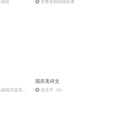
化强国
支教老师的国庆课
国庆美诗文
成法硕国庆提高班
想北平（6）