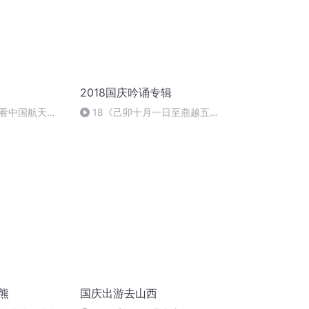
2018国庆吟诵专辑
看中国航天
18《己卯十月一日至燕越五
日罹狴犴有感而赋》组律18首
文天祥 自由吟诵
熊
国庆出游去山西