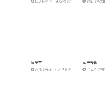
国庆特辑16：魏迅化口技 二
祝福你亲爱
胡 东方红+一般唱法和原生态
国庆节
国庆专辑
怎能没有你，可爱的祖国
《我爱你中