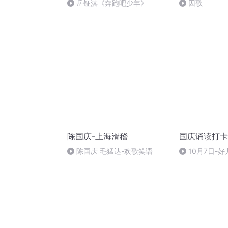
岳钲淇《奔跑吧少年》
囚歌
陈国庆-上海滑稽
国庆诵读打卡
陈国庆 毛猛达-欢歌笑语
10月7日-好