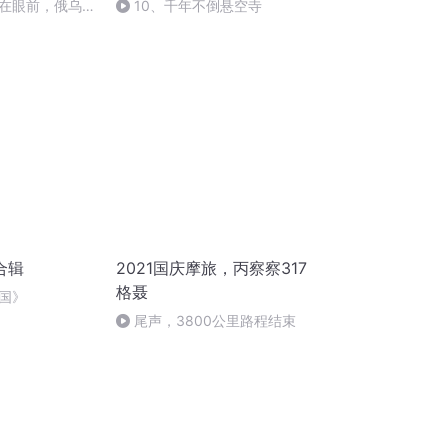
在眼前，俄乌冲
10、千年不倒悬空寺
将会如何发展？
合辑
2021国庆摩旅，丙察察317
格聂
国》
尾声，3800公里路程结束