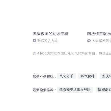
国庆教练的朗读专辑
国庆佳节欢乐
逍遥游之九道
冬天寒风刺
暖的春天
喜马拉雅为您推荐国庆液化气的精选专辑，包含正
气化万千
炼气化神
安庆
您是不是在找：
地元精气化生系统
堕落的血
猿猴晚安故事在线听
隔壁老
最新搜索推荐：
液甲武神
嘉庆皇帝
小猪听故事系列直播
听米莉