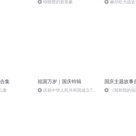
特朗普的新形象
赫尔松大战近
突的关键之战，
合集
祖国万岁｜国庆特辑
国庆主题故事
儿童
庆祝中华人民共和国成立73
《我和我的祖
周年 天安门广场举行升国旗仪式