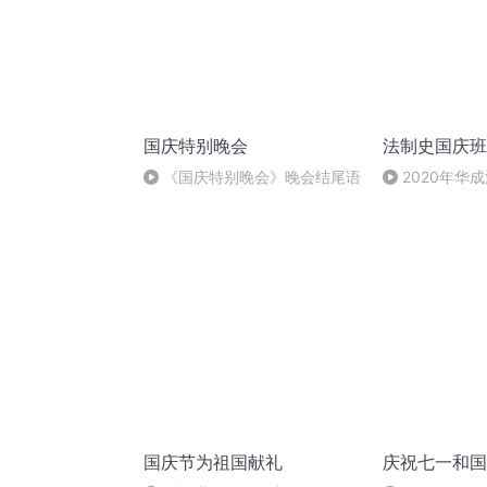
国庆特别晚会
法制史国庆班
《国庆特别晚会》晚会结尾语
2020年华
法制史马志冰 (1
国庆节为祖国献礼
庆祝七一和国