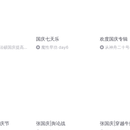
国庆七天乐
欢度国庆专辑
成法硕国庆提高班
魔性早功 day6
从神舟二十号
2)
的“隐形实力”
庆节
张国庆|舆论战
张国庆|穿越牛