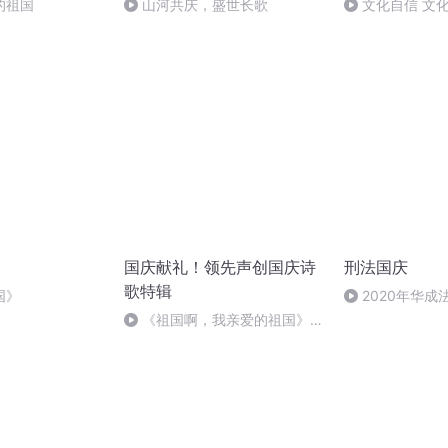
的祖国
山河共庆，盛世长歌
文化自信 文
国庆献礼！领先声创国庆诗
刑法国庆
歌特辑
国》
2020年华
刑法陈 (26)
《祖国啊，我亲爱的祖国》温
婉