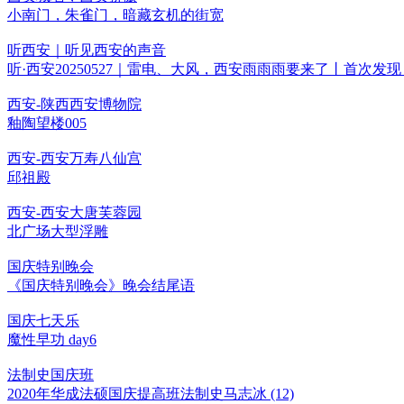
小南门，朱雀门，暗藏玄机的街宽
听西安｜听见西安的声音
听·西安20250527｜雷电、大风，西安雨雨雨要来了丨首次发
西安-陕西西安博物院
釉陶望楼005
西安-西安万寿八仙宫
邱祖殿
西安-西安大唐芙蓉园
北广场大型浮雕
国庆特别晚会
《国庆特别晚会》晚会结尾语
国庆七天乐
魔性早功 day6
法制史国庆班
2020年华成法硕国庆提高班法制史马志冰 (12)