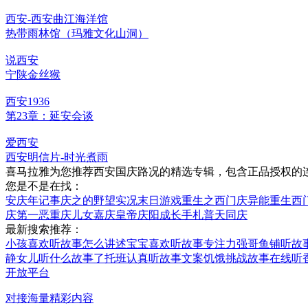
西安-西安曲江海洋馆
热带雨林馆（玛雅文化山洞）
说西安
宁陕金丝猴
西安1936
第23章：延安会谈
爱西安
西安明信片-时光煮雨
喜马拉雅为您推荐西安国庆路况的精选专辑，包含正品授权的连
您是不是在找：
安庆年记事
庆之的野望
实况末日游戏
重生之西门庆
异能重生西
庆第一恶
重庆儿女
嘉庆皇帝
庆阳成长手札
普天同庆
最新搜索推荐：
小孩喜欢听故事怎么讲述
宝宝喜欢听故事专注力
强哥鱼铺听故
静女儿听什么故事了
托班认真听故事文案
饥饿挑战故事在线听
开放平台
对接海量精彩内容