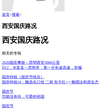
首页
>
搜索
>
西安国庆路况
西安国庆路况
相关的专辑
2020国庆摩旅～昆明西安5000公里
D12，水富县～昆明市，第一次长途高速，舒服
国庆特辑（国庆节快乐）
国庆特辑16：魏迅化口技 二胡 东方红+一般唱法和原生态
国庆节
怎能没有你，可爱的祖国
国庆节