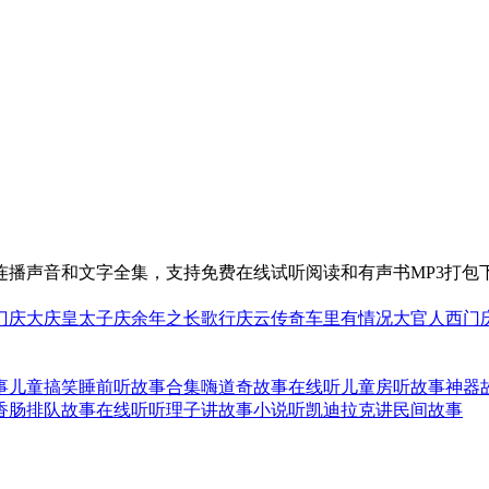
播声音和文字全集，支持免费在线试听阅读和有声书MP3打包
门庆
大庆皇太子
庆余年之长歌行
庆云传奇
车里有情况
大官人西门
事
儿童搞笑睡前听故事合集
嗨道奇故事在线听
儿童房听故事神器
香肠排队故事在线听
听理子讲故事小说
听凯迪拉克讲民间故事