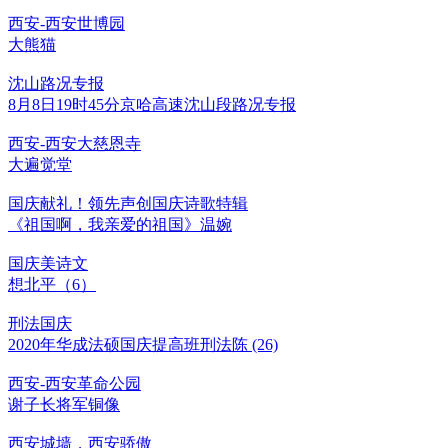
西安-西安世博园
大熊猫
沈山路况专报
8月8日19时45分京哈高速沈山段路况专报
西安-西安大慈恩寺
大遍觉堂
国庆献礼！领先声创国庆诗歌特辑
《祖国啊，我亲爱的祖国》温婉
国庆美诗文
想北平（6）
刑法国庆
2020年华成法硕国庆提高班刑法陈 (26)
西安-西安革命公园
谢子长将军铜像
西安城墙，西安骄傲