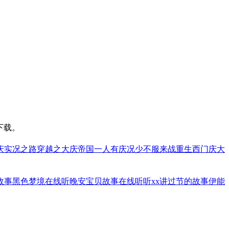
下载。
庆
实况之路
穿越之大庆帝国
一人有庆
况少不服来战
重生西门庆
大
故事黑色梦境在线听
晚安宝贝故事在线听
听xx讲过节的故事
伊能