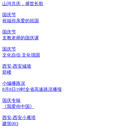
山河共庆，盛世长歌
国庆节
祝福你亲爱的祖国
国庆节
支教老师的国庆课
国庆节
文化自信 文化强国
西安-西安城墙
箭楼
小编播路况
8月8日19时全省高速路况播报
国庆专辑
《我爱你中国》
西安-西安小雁塔
建筑003