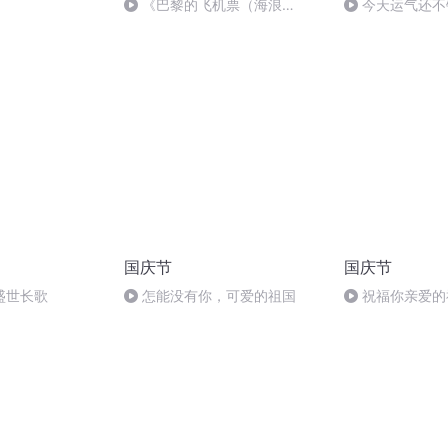
《巴黎的飞机票（海浪
今天运气还不
篇）》-徐真真
国庆节
国庆节
盛世长歌
怎能没有你，可爱的祖国
祝福你亲爱的