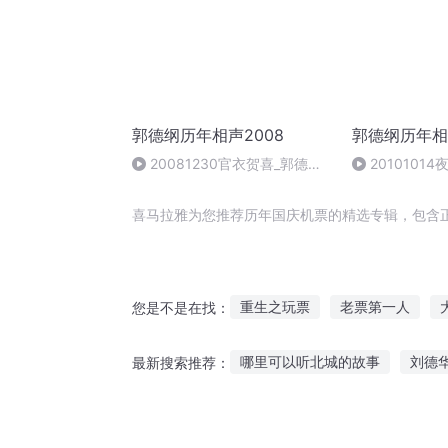
郭德纲历年相声2008
郭德纲历年相声
20081230官衣贺喜_郭德纲,
2010101
于谦
纲,于谦
喜马拉雅为您推荐历年国庆机票的精选专辑，包含
重生之玩票
老票第一人
您是不是在找：
神奇福气彩票机
快穿这个人
哪里可以听北城的故事
刘德
最新搜索推荐：
彩票王者
嘉庆皇帝
霸王
外卖小哥听故事视频下载
听