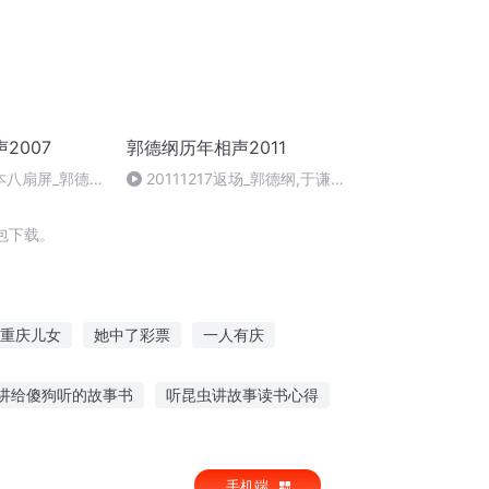
2007
郭德纲历年相声2011
全本八扇屏_郭德
20111217返场_郭德纲,于谦,
高峰
包下载。
重庆儿女
她中了彩票
一人有庆
风云
异能重生西门庆
庆云传奇
讲给傻狗听的故事书
听昆虫讲故事读书心得
听小朋友睡前的故事
孩子听的科幻故事
手机端