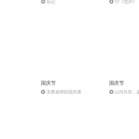
后记
17《也许》
国庆节
国庆节
支教老师的国庆课
山河共庆，