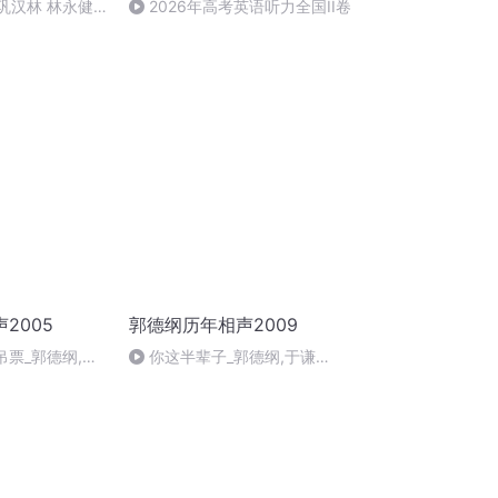
 巩汉林 林永健
2026年高考英语听力全国II卷
2005
郭德纲历年相声2009
卖吊票_郭德纲,于
你这半辈子_郭德纲,于谦
1226