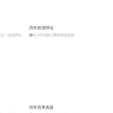
历年哲理辩论
听力（全国甲&
8.2020脱口秀和辩论谁更能
回应世界
历年高考真题