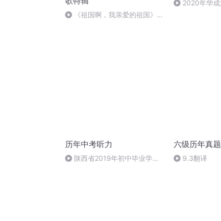
歌特辑
2020年华
刑法陈 (26)
《祖国啊，我亲爱的祖国》温
婉
历年中考听力
六级历年真题
陕西省2019年初中毕业学业
9.3翻译
考试