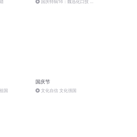
错
国庆特辑16：魏迅化口技 二
胡 东方红+一般唱法和原生态
国庆节
祖国
文化自信 文化强国