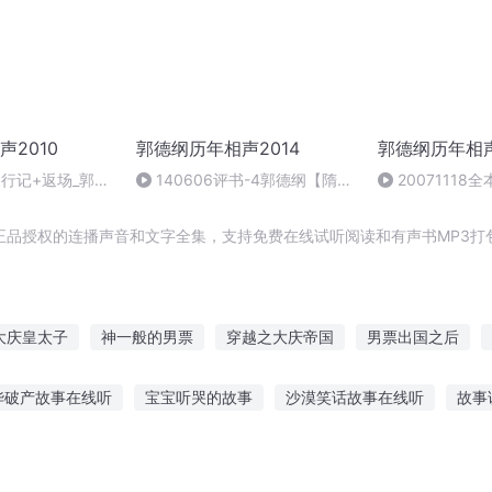
2010
郭德纲历年相声2014
郭德纲历年相声
4夜行记+返场_郭德
140606评书-4郭德纲【隋
20071118
唐-北平府认亲】
纲,于谦,众小鹤
正品授权的连播声音和文字全集，支持免费在线试听阅读和有声书MP3打
大庆皇太子
神一般的男票
穿越之大庆帝国
男票出国之后
我不女票
重生之玩票人生
票子要伐
男票是星际男神
彩票
华破产故事在线听
宝宝听哭的故事
沙漠笑话故事在线听
故事
票来了霸王票来了
故事懂道理的视频
听老师讲故事视频背景
儿童听故事和自己读