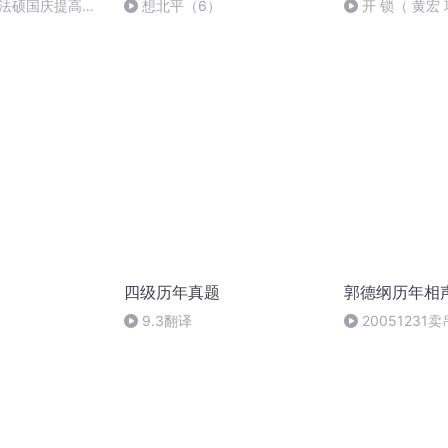
成法硕国庆提高班
想北平（6）
开 锁（ 黄宏
董卿 ）
四级历年真题
郭德纲历年相声
9.3翻译
20051231
谦