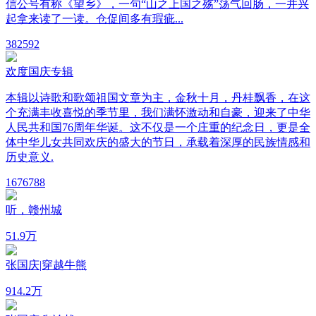
信公号有称《望乡》，一句“山之上国之殇”荡气回肠，一并兴
起拿来读了一读。仓促间多有瑕疵...
38
2592
欢度国庆专辑
本辑以诗歌和歌颂祖国文章为主，金秋十月，丹桂飘香，在这
个充满丰收喜悦的季节里，我们满怀激动和自豪，迎来了中华
人民共和国76周年华诞。这不仅是一个庄重的纪念日，更是全
体中华儿女共同欢庆的盛大的节日，承载着深厚的民族情感和
历史意义.
167
6788
听，赣州城
5
1.9万
张国庆|穿越牛熊
91
4.2万