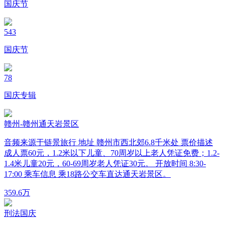
国庆节
543
国庆节
78
国庆专辑
赣州-赣州通天岩景区
音频来源于链景旅行 地址 赣州市西北郊6.8千米处 票价描述
成人票60元，1.2米以下儿童、70周岁以上老人凭证免费；1.2-
1.4米儿童20元，60-69周岁老人凭证30元。 开放时间 8:30-
17:00 乘车信息 乘18路公交车直达通天岩景区。
35
9.6万
刑法国庆