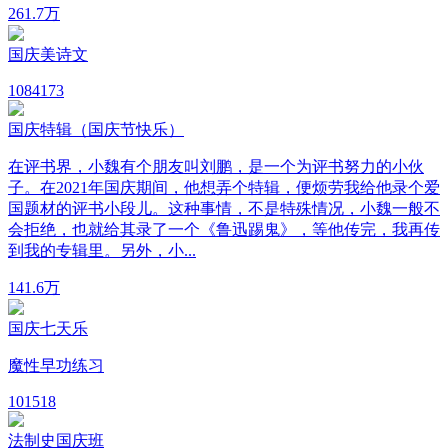
26
1.7万
国庆美诗文
108
4173
国庆特辑（国庆节快乐）
在评书界，小魏有个朋友叫刘鹏，是一个为评书努力的小伙
子。在2021年国庆期间，他想弄个特辑，便烦劳我给他录个爱
国题材的评书小段儿。这种事情，不是特殊情况，小魏一般不
会拒绝，也就给其录了一个《鲁迅踢鬼》，等他传完，我再传
到我的专辑里。另外，小...
14
1.6万
国庆七天乐
魔性早功练习
10
1518
法制史国庆班