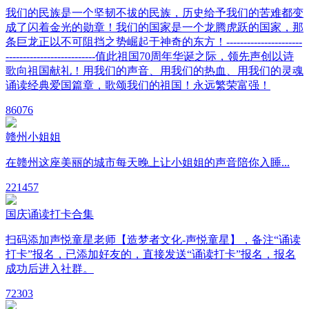
我们的民族是一个坚韧不拔的民族，历史给予我们的苦难都变
成了闪着金光的勋章！我们的国家是一个龙腾虎跃的国家，那
条巨龙正以不可阻挡之势崛起于神奇的东方！----------------------
--------------------------值此祖国70周年华诞之际，领先声创以诗
歌向祖国献礼！用我们的声音、用我们的热血、用我们的灵魂
诵读经典爱国篇章，歌颂我们的祖国！永远繁荣富强！
8
6076
赣州小姐姐
在赣州这座美丽的城市每天晚上让小姐姐的声音陪你入睡...
22
1457
国庆诵读打卡合集
扫码添加声悦童星老师【造梦者文化-声悦童星】，备注“诵读
打卡”报名，已添加好友的，直接发送“诵读打卡”报名，报名
成功后进入社群。
7
2303