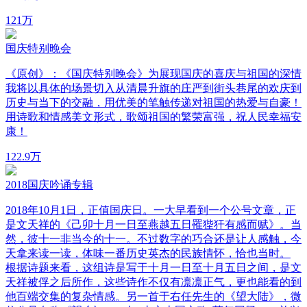
12
1万
国庆特别晚会
《原创》：《国庆特别晚会》为展现国庆的喜庆与祖国的深情
我将以具体的场景切入从清晨升旗的庄严到街头巷尾的欢庆到
历史与当下的交融，用优美的笔触传递对祖国的热爱与自豪！
用诗歌和情感美文形式，歌颂祖国的繁荣富强，祝人民幸福安
康！
12
2.9万
2018国庆吟诵专辑
2018年10月1日，正值国庆日。一大早看到一个公号文章，正
是文天祥的《己卯十月一日至燕越五日罹狴犴有感而赋》。当
然，彼十一非当今的十一。不过数字的巧合还是让人感触，今
天拿来读一读，体味一番历史英杰的民族情怀，恰也当时。
根据诗题来看，这组诗是写于十月一日至十月五日之间，是文
天祥被俘之后所作，这些诗作不仅有凛凛正气，更也能看的到
他百端交集的复杂情感。另一首于右任先生的《望大陆》，微