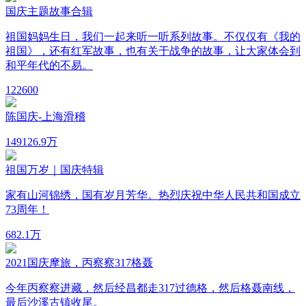
国庆主题故事合辑
祖国妈妈生日，我们一起来听一听系列故事。不仅仅有《我的
祖国》，还有红军故事，也有关于战争的故事，让大家体会到
和平年代的不易。
12
2600
陈国庆-上海滑稽
149
126.9万
祖国万岁｜国庆特辑
家有山河锦绣，国有岁月芳华。热烈庆祝中华人民共和国成立
73周年！
6
82.1万
2021国庆摩旅，丙察察317格聂
今年丙察察进藏，然后经昌都走317过德格，然后格聂南线，
最后沙溪古镇收尾。