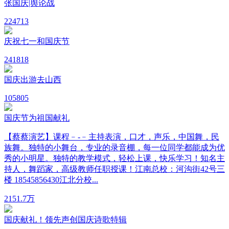
张国庆|舆论战
22
4713
庆祝七一和国庆节
24
1818
国庆出游去山西
10
5805
国庆节为祖国献礼
【蔡蔡演艺】课程﹣-﹣主持表演，口才，声乐，中国舞，民
族舞。独特的小舞台，专业的录音棚，每一位同学都能成为优
秀的小明星。独特的教学模式，轻松上课，快乐学习！知名主
持人，舞蹈家，高级教师任职授课！江南总校：河沟街42号三
楼 18545856430江北分校...
215
1.7万
国庆献礼！领先声创国庆诗歌特辑