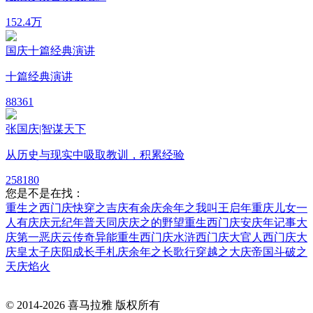
15
2.4万
国庆十篇经典演讲
十篇经典演讲
8
8361
张国庆|智谋天下
从历史与现实中吸取教训，积累经验
25
8180
您是不是在找：
重生之西门庆
快穿之吉庆有余
庆余年之我叫王启年
重庆儿女
一
人有庆
庆元纪年
普天同庆
庆之的野望
重生西门庆
安庆年记事
大
庆第一恶
庆云传奇
异能重生西门庆
水浒西门庆
大官人西门庆
大
庆皇太子
庆阳成长手札
庆余年之长歌行
穿越之大庆帝国
斗破之
天庆焰火
© 2014-
2026
喜马拉雅 版权所有