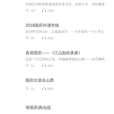
本辑以诗歌和歌颂祖国文章为主，金秋十月，丹桂飘香，在这个充满丰收喜悦的季节里，我们满怀激动和自豪，迎来了中华人民共和国76周年华诞。这不仅是一个庄重的纪念日，更是全体中华儿女共同欢庆的盛大的节日，承载着深厚的民族情感和历史意义.
167
6788
2018国庆吟诵专辑
2018年10月1日，正值国庆日。一大早看到一个公号文章，正是文天祥的《己卯十月一日至燕越五日罹狴犴有感而赋》。当然，彼十一非当今的十一。不过数字的巧合还是让人感触，今天拿来读一读，体味一番历史英杰的民族情怀，恰也当时。 根据诗题来看，这组诗是写于十月一日至十月五日之间，是文天祥被俘之后所作，这些诗作不仅有凛凛正气，更也能看的到他百端交集的复杂情感。另一首于右任先生的《望大陆》，微信公号有称《望乡》，一句“山之上国之殇”荡气回肠，一并兴起拿来读了一读。仓促间多有瑕疵...
38
2592
喜迎国庆——《江山如此多娇》
这是一片辽阔的土地，有巍峨秀丽的山峰——层峦叠嶂 ；这是一片广袤的土地，有奔流不息的江河——百折不回 ；这是一片富饶的土地，有波涛澎湃的大海——深邃无垠； 这是一片神奇的土地，千年运河、万里长城 。江山如此多娇，文明如此灿烂！这是我的祖国，瞰祖国大好河山，品中华人文之美！
16
2616
国庆出游去山西
10
5805
张国庆|舆论战