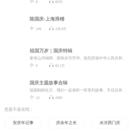
8
6076
陈国庆-上海滑稽
149
126.8万
祖国万岁｜国庆特辑
家有山河锦绣，国有岁月芳华。热烈庆祝中华人民共和国成立73周年！
6
82.1万
国庆主题故事合辑
祖国妈妈生日，我们一起来听一听系列故事。不仅仅有《我的祖国》，还有红军故事，也有关于战争的故事，让大家体会到和平年代的不易。
12
2600
您是不是在找：
安庆年记事
庆余年之长歌行
水浒西门庆