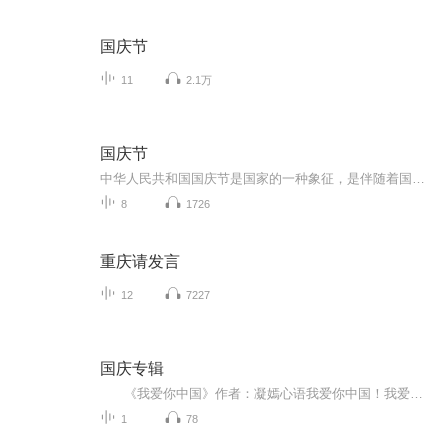
国庆节
11
2.1万
国庆节
中华人民共和国国庆节是国家的一种象征，是伴随着国家的出现而出现的。让我们用诗歌朗诵歌颂祖国的繁荣富强，国泰民安。
8
1726
重庆请发言
12
7227
国庆专辑
《我爱你中国》作者：凝嫣心语我爱你中国！我爱你春天蓬勃的秧苗；我爱你秋日金黄的硕果。我爱你中国！我爱你青松气质，我爱你红梅品格！我爱你家乡的甜蔗好像乳汁滋润着我的心窝。我爱你中国，我要把最美的歌儿献给你，我的母亲我的祖国。我爱你中国，我爱...
1
78