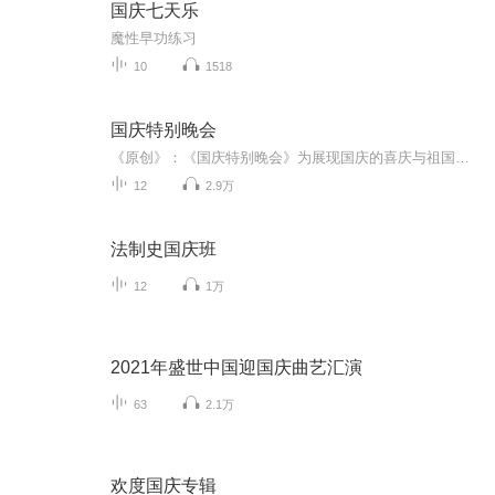
国庆七天乐
魔性早功练习
10
1518
国庆特别晚会
《原创》：《国庆特别晚会》为展现国庆的喜庆与祖国的深情我将以具体的场景切入从清晨升旗的庄严到街头巷尾的欢庆到历史与当下的交融，用优美的笔触传递对祖国的热爱与自豪！用诗歌和情感美文形式，歌颂祖国的繁荣富强，祝人民幸福安康！
12
2.9万
法制史国庆班
12
1万
2021年盛世中国迎国庆曲艺汇演
63
2.1万
欢度国庆专辑