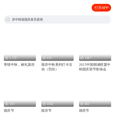
打开APP
庆中秋迎国庆发言疫情
1.1万
635
1367
寄情中秋，献礼国庆
国庆中秋系列打卡活
2025中国朗诵联盟中
动（完结）
秋国庆双节歌咏会
543
4542
465
国庆节
国庆节
国庆节