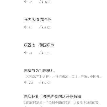
22
4713
张国庆|穿越牛熊
91
4.2万
庆祝七一和国庆节
24
1818
国庆节为祖国献礼
【蔡蔡演艺】课程﹣-﹣主持表演，口才，声乐，中国舞，民族舞。独特的小舞台，专业的录音棚，每一位同学都能成为优秀的小明星。独特的教学模式，轻松上课，快乐学习！知名主持人，舞蹈家，高级教师任职授课！江南总校：河沟街42号三楼 18545856430江北分校...
215
1.7万
国庆献礼！领先声创国庆诗歌特辑
我们的民族是一个坚韧不拔的民族，历史给予我们的苦难都变成了闪着金光的勋章！我们的国家是一个龙腾虎跃的国家，那条巨龙正以不可阻挡之势崛起于神奇的东方！------------------------------------------------值此祖国70周年华诞之际，领先声创以诗歌向祖国献礼！用我们的声音、用我们的热血、用我们的灵魂诵读经典爱国篇章，歌颂我们的祖国！永远繁荣富强！