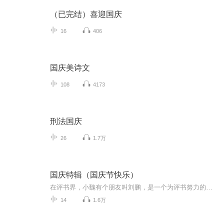
（已完结）喜迎国庆
16
406
国庆美诗文
108
4173
刑法国庆
26
1.7万
国庆特辑（国庆节快乐）
在评书界，小魏有个朋友叫刘鹏，是一个为评书努力的小伙子。在2021年国庆期间，他想弄个特辑，便烦劳我给他录个爱国题材的评书小段儿。这种事情，不是特殊情况，小魏一般不会拒绝，也就给其录了一个《鲁迅踢鬼》，等他传完，我再传到我的专辑里。另外，小...
14
1.6万