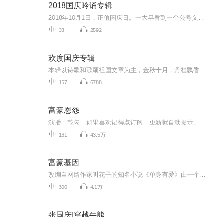
2018国庆吟诵专辑
2018年10月1日，正值国庆日。一大早看到一个公号文章，正是文天祥的《己卯十月一日至燕越五日罹狴犴有感而赋》。当然，彼十一非当今的十一。不过数字的巧合还是让人感触，今天拿来读一读，体味一番历史英杰的民族情怀，恰也当时。 根据诗题来看，这组诗是写于十月一日至十月五日之间，是文天祥被俘之后所作，这些诗作不仅有凛凛正气，更也能看的到他百端交集的复杂情感。另一首于右任先生的《望大陆》，微信公号有称《望乡》，一句“山之上国之殇”荡气回肠，一并兴起拿来读了一读。仓促间多有瑕疵...
38
2592
欢度国庆专辑
本辑以诗歌和歌颂祖国文章为主，金秋十月，丹桂飘香，在这个充满丰收喜悦的季节里，我们满怀激动和自豪，迎来了中华人民共和国76周年华诞。这不仅是一个庄重的纪念日，更是全体中华儿女共同欢庆的盛大的节日，承载着深厚的民族情感和历史意义.
167
6788
富豪恩怨
演播：乾傣，如果喜欢记得点订阅，更新就自动提示。您的点赞和订阅就是对我最大的支持。各位书友要是觉得还不错的话 请不要忘记向您QQ,微信群和微博的朋友推存哦。喜欢请点赞、评论、赞助感谢您的支持 ~ ~如果喜欢记得点订阅！更新就自动有提示！支持我们请多：打赏，点赞，评论，分享，订阅我噢！每集听完记得动动手指点个赞！有礼物走一个也是极好的！各位书友要是觉得还不错的话请不要忘记向您QQ群和微博里的朋友推荐哦！接下来一起来听听我为你们分享小说吧
161
43.5万
富豪基因
改编自网络作家叫花子的知名小说《单身有爱》由一个离奇的征婚启事，牵出的一段不为人知的秘事男主贾小康真的是个屌丝吗？白富美的甄好，为何会与初恋不辞而别？是上天的眷顾，还是命运的捉弄？
300
4.1万
张国庆|穿越牛熊