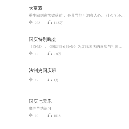
大富豪
重生回到家族败落前， 身具异能可洞察人心。 什么？还想把我嫁前世那头“中山狼”？ 休想！ 再不做你们手中的棋、牵线的偶， 掌中纹比不过手中钱， 这一次，我的命运我做主！
222
11.5万
国庆特别晚会
《原创》：《国庆特别晚会》为展现国庆的喜庆与祖国的深情我将以具体的场景切入从清晨升旗的庄严到街头巷尾的欢庆到历史与当下的交融，用优美的笔触传递对祖国的热爱与自豪！用诗歌和情感美文形式，歌颂祖国的繁荣富强，祝人民幸福安康！
12
2.9万
法制史国庆班
12
1万
国庆七天乐
魔性早功练习
10
1518