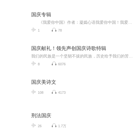
国庆专辑
《我爱你中国》作者：凝嫣心语我爱你中国！我爱你春天蓬勃的秧苗；我爱你秋日金黄的硕果。我爱你中国！我爱你青松气质，我爱你红梅品格！我爱你家乡的甜蔗好像乳汁滋润着我的心窝。我爱你中国，我要把最美的歌儿献给你，我的母亲我的祖国。我爱你中国，我爱...
1
78
国庆献礼！领先声创国庆诗歌特辑
我们的民族是一个坚韧不拔的民族，历史给予我们的苦难都变成了闪着金光的勋章！我们的国家是一个龙腾虎跃的国家，那条巨龙正以不可阻挡之势崛起于神奇的东方！------------------------------------------------值此祖国70周年华诞之际，领先声创以诗歌向祖国献礼！用我们的声音、用我们的热血、用我们的灵魂诵读经典爱国篇章，歌颂我们的祖国！永远繁荣富强！
8
6076
国庆美诗文
108
4173
刑法国庆
26
1.7万