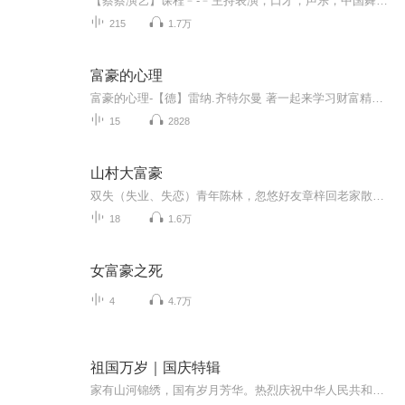
【蔡蔡演艺】课程﹣-﹣主持表演，口才，声乐，中国舞，民族舞。独特的小舞台，专业的录音棚，每一位同学都能成为优秀的小明星。独特的教学模式，轻松上课，快乐学习！知名主持人，舞蹈家，高级教师任职授课！江南总校：河沟街42号三楼 18545856430江北分校...
215
1.7万
富豪的心理
富豪的心理-【德】雷纳.齐特尔曼 著一起来学习财富精英的隐秘知识
15
2828
山村大富豪
双失（失业、失恋）青年陈林，忽悠好友章梓回老家散心，顺便探望独居的爷爷，因上山看日落时不小心摔倒，受伤流血，血迹无意中渗进常年佩戴的玉坠子，获得神奇的空间。神奇的泉水，自带语言天赋（听懂动物语言）和动物亲善的功效，让陈林决定留在乡村谋发展，带领村民发家致富……快速阅读全文，可关注公众号：【手心小漫】，回复666，即可阅读全文
18
1.6万
女富豪之死
4
4.7万
祖国万岁｜国庆特辑
家有山河锦绣，国有岁月芳华。热烈庆祝中华人民共和国成立73周年！