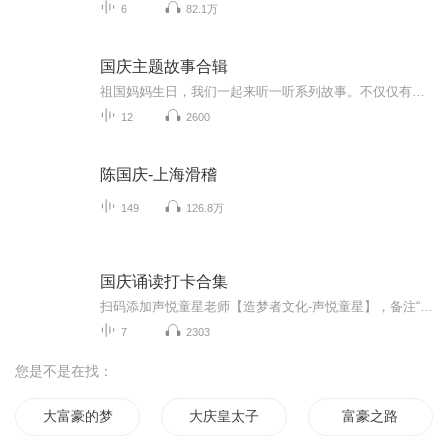
6
82.1万
国庆主题故事合辑
祖国妈妈生日，我们一起来听一听系列故事。不仅仅有《我的祖国》，还有红军故事，也有关于战争的故事，让大家体会到和平年代的不易。
12
2600
陈国庆-上海滑稽
149
126.8万
国庆诵读打卡合集
扫码添加声悦童星老师【造梦者文化-声悦童星】，备注“诵读打卡”报名，已添加好友的，直接发送“诵读打卡”报名，报名成功后进入社群。
7
2303
您是不是在找：
大富豪的梦
大庆皇太子
富豪之路