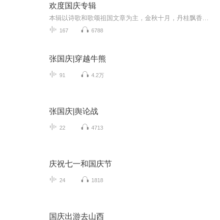
欢度国庆专辑
本辑以诗歌和歌颂祖国文章为主，金秋十月，丹桂飘香，在这个充满丰收喜悦的季节里，我们满怀激动和自豪，迎来了中华人民共和国76周年华诞。这不仅是一个庄重的纪念日，更是全体中华儿女共同欢庆的盛大的节日，承载着深厚的民族情感和历史意义.
167
6788
张国庆|穿越牛熊
91
4.2万
张国庆|舆论战
22
4713
庆祝七一和国庆节
24
1818
国庆出游去山西