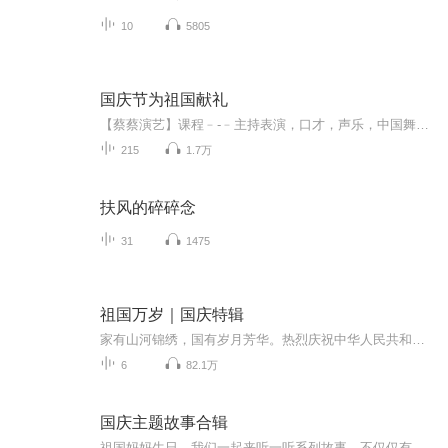
10
5805
国庆节为祖国献礼
【蔡蔡演艺】课程﹣-﹣主持表演，口才，声乐，中国舞，民族舞。独特的小舞台，专业的录音棚，每一位同学都能成为优秀的小明星。独特的教学模式，轻松上课，快乐学习！知名主持人，舞蹈家，高级教师任职授课！江南总校：河沟街42号三楼 18545856430江北分校...
215
1.7万
扶风的碎碎念
31
1475
祖国万岁｜国庆特辑
家有山河锦绣，国有岁月芳华。热烈庆祝中华人民共和国成立73周年！
6
82.1万
国庆主题故事合辑
祖国妈妈生日，我们一起来听一听系列故事。不仅仅有《我的祖国》，还有红军故事，也有关于战争的故事，让大家体会到和平年代的不易。