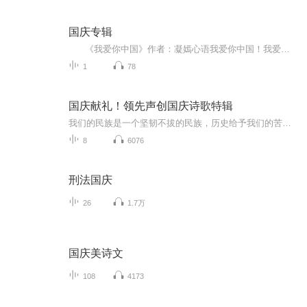
国庆专辑
《我爱你中国》作者：凝嫣心语我爱你中国！我爱你春天蓬勃的秧苗；我爱你秋日金黄的硕果。我爱你中国！我爱你青松气质，我爱你红梅品格！我爱你家乡的甜蔗好像乳汁滋润着我的心窝。我爱你中国，我要把最美的歌儿献给你，我的母亲我的祖国。我爱你中国，我爱...
1
78
国庆献礼！领先声创国庆诗歌特辑
我们的民族是一个坚韧不拔的民族，历史给予我们的苦难都变成了闪着金光的勋章！我们的国家是一个龙腾虎跃的国家，那条巨龙正以不可阻挡之势崛起于神奇的东方！------------------------------------------------值此祖国70周年华诞之际，领先声创以诗歌向祖国献礼！用我们的声音、用我们的热血、用我们的灵魂诵读经典爱国篇章，歌颂我们的祖国！永远繁荣富强！
8
6076
刑法国庆
26
1.7万
国庆美诗文
108
4173