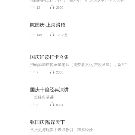
12
2600
陈国庆-上海滑稽
149
126.8万
国庆诵读打卡合集
扫码添加声悦童星老师【造梦者文化-声悦童星】，备注“诵读打卡”报名，已添加好友的，直接发送“诵读打卡”报名，报名成功后进入社群。
7
2303
国庆十篇经典演讲
十篇经典演讲
8
8361
张国庆|智谋天下
从历史与现实中吸取教训，积累经验