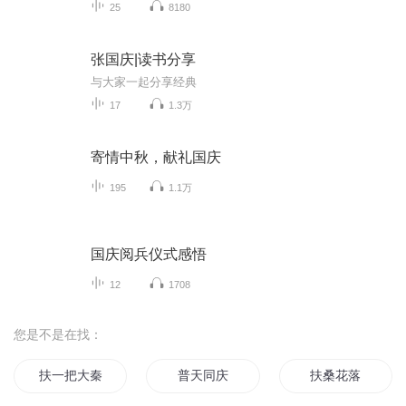
25
8180
张国庆|读书分享
与大家一起分享经典
17
1.3万
寄情中秋，献礼国庆
195
1.1万
国庆阅兵仪式感悟
12
1708
您是不是在找：
扶一把大秦
普天同庆
扶桑花落