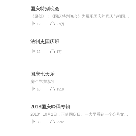
国庆特别晚会
《原创》：《国庆特别晚会》为展现国庆的喜庆与祖国的深情我将以具体的场景切入从清晨升旗的庄严到街头巷尾的欢庆到历史与当下的交融，用优美的笔触传递对祖国的热爱与自豪！用诗歌和情感美文形式，歌颂祖国的繁荣富强，祝人民幸福安康！
12
2.9万
法制史国庆班
12
1万
国庆七天乐
魔性早功练习
10
1518
2018国庆吟诵专辑
2018年10月1日，正值国庆日。一大早看到一个公号文章，正是文天祥的《己卯十月一日至燕越五日罹狴犴有感而赋》。当然，彼十一非当今的十一。不过数字的巧合还是让人感触，今天拿来读一读，体味一番历史英杰的民族情怀，恰也当时。 根据诗题来看，这组诗是写于十月一日至十月五日之间，是文天祥被俘之后所作，这些诗作不仅有凛凛正气，更也能看的到他百端交集的复杂情感。另一首于右任先生的《望大陆》，微信公号有称《望乡》，一句“山之上国之殇”荡气回肠，一并兴起拿来读了一读。仓促间多有瑕疵...
38
2592