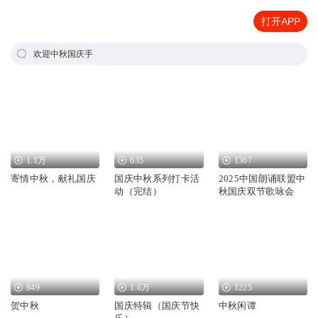
打开APP
欢迎中秋国庆手
1.1万
635
1367
寄情中秋，献礼国庆
国庆中秋系列打卡活
2025中国朗诵联盟中
动（完结）
秋国庆双节歌咏会
849
1.6万
1225
贺中秋
国庆特辑（国庆节快
中秋闲谭