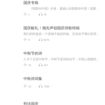
国庆专辑
《我爱你中国》作者：凝嫣心语我爱你中国！我爱你春天蓬勃的秧苗；我爱你秋日金黄的硕果。我爱你中国！我爱你青松气质，我爱你红梅品格！我爱你家乡的甜蔗好像乳汁滋润着我的心窝。我爱你中国，我要把最美的歌儿献给你，我的母亲我的祖国。我爱你中国，我爱...
1
78
国庆献礼！领先声创国庆诗歌特辑
我们的民族是一个坚韧不拔的民族，历史给予我们的苦难都变成了闪着金光的勋章！我们的国家是一个龙腾虎跃的国家，那条巨龙正以不可阻挡之势崛起于神奇的东方！------------------------------------------------值此祖国70周年华诞之际，领先声创以诗歌向祖国献礼！用我们的声音、用我们的热血、用我们的灵魂诵读经典爱国篇章，歌颂我们的祖国！永远繁荣富强！
8
6076
中秋节的诗
八月十五是中秋节，中秋节是传统佳节，中国人团圆吃月饼的日子，这个节日自古就有，所以留下了不少关于中秋节的诗
12
437
中秋诗词集
10
7189
刑法国庆