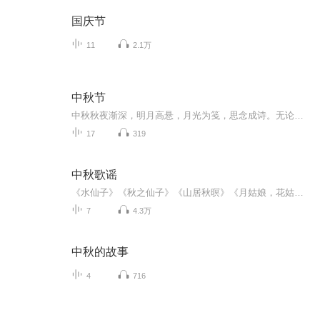
国庆节
11
2.1万
中秋节
中秋秋夜渐深，明月高悬，月光为笺，思念成诗。无论天涯咫尺，此刻共沐清辉，团圆与守望，都化作心底最暖的灯火。
17
319
中秋歌谣
《水仙子》《秋之仙子》《山居秋暝》《月姑娘，花姑娘》《月儿圆圆》《秋风吹吹》
7
4.3万
中秋的故事
4
716