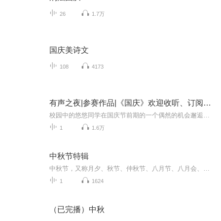
26
1.7万
国庆美诗文
108
4173
有声之夜|参赛作品|《国庆》欢迎收听、订阅、互动
校园中的悠悠同学在国庆节前期的一个偶然的机会邂逅了穿越而来的小烈士“小萝卜头”，通过与其交谈，深深的激发了自己的爱国主义情怀...爱国主义是一面具有最大号召力的旗帜，是中华民族的优良传统。我们今天的美好幸福生活来之不易，是老一辈先烈的艰苦奋...
1
1.6万
中秋节特辑
中秋节，又称月夕、秋节、仲秋节、八月节、八月会、追月节、玩月节、拜月节、女儿节或团圆节，是流行于中国众多民族与汉字文化圈诸国的传统文化节日，时在农历八月十五；因其恰值三秋之半，故名，也有些地方将中秋节定在八月十六。[1-2] 中秋节始于唐朝...
1
1624
（已完播）中秋