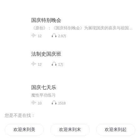
国庆特别晚会
《原创》：《国庆特别晚会》为展现国庆的喜庆与祖国的深情我将以具体的场景切入从清晨升旗的庄严到街头巷尾的欢庆到历史与当下的交融，用优美的笔触传递对祖国的热爱与自豪！用诗歌和情感美文形式，歌颂祖国的繁荣富强，祝人民幸福安康！
12
2.9万
法制史国庆班
12
1万
国庆七天乐
魔性早功练习
10
1518
您是不是在找：
欢迎来到美少女游戏的世界
欢迎来到末日地球
欢迎来到起源世界