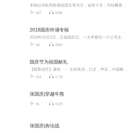
本辑以诗歌和歌颂祖国文章为主，金秋十月，丹桂飘香，在这个充满丰收喜悦的季节里，我们满怀激动和自豪，迎来了中华人民共和国76周年华诞。这不仅是一个庄重的纪念日，更是全体中华儿女共同欢庆的盛大的节日，承载着深厚的民族情感和历史意义.
167
6788
2018国庆吟诵专辑
2018年10月1日，正值国庆日。一大早看到一个公号文章，正是文天祥的《己卯十月一日至燕越五日罹狴犴有感而赋》。当然，彼十一非当今的十一。不过数字的巧合还是让人感触，今天拿来读一读，体味一番历史英杰的民族情怀，恰也当时。 根据诗题来看，这组诗是写于十月一日至十月五日之间，是文天祥被俘之后所作，这些诗作不仅有凛凛正气，更也能看的到他百端交集的复杂情感。另一首于右任先生的《望大陆》，微信公号有称《望乡》，一句“山之上国之殇”荡气回肠，一并兴起拿来读了一读。仓促间多有瑕疵...
38
2592
国庆节为祖国献礼
【蔡蔡演艺】课程﹣-﹣主持表演，口才，声乐，中国舞，民族舞。独特的小舞台，专业的录音棚，每一位同学都能成为优秀的小明星。独特的教学模式，轻松上课，快乐学习！知名主持人，舞蹈家，高级教师任职授课！江南总校：河沟街42号三楼 18545856430江北分校...
215
1.7万
张国庆|穿越牛熊
91
4.2万
张国庆|舆论战