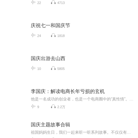
22
4713
庆祝七一和国庆节
24
1818
国庆出游去山西
10
5805
李国庆：解读电商长年亏损的玄机
他是一名成功的创业者，也是一个电商圈中的“真性情”。他就是当当网创始人、CEO李国庆。优米网创始人王利芬深度对话李国庆，探求电商激烈竞争中的玄机和机遇，探究当当网的商业模式和发展前景，探寻李国庆曾经不为人知的创业苦旅与人格魅力。 课时1 解读电商长年亏损的玄机(21分钟) 课时2电商品类之争？李国庆不想说的秘密(12分钟) 课时3当当开拓服装市场的“三板斧”(16分钟) 课时4再谈美国上市“潜规则”的教训(23分钟) 课时5“不善交际”的李国庆(14分钟) 课时6首忆下海动机与创业心酸史(27分钟) 课时7再忆少年时代“苦出身”(11分钟) 课时8我的个人、商业与社会价值观(20分钟) 课时9畅想退休后的公益梦(10分钟)
9
2.2万
国庆主题故事合辑
祖国妈妈生日，我们一起来听一听系列故事。不仅仅有《我的祖国》，还有红军故事，也有关于战争的故事，让大家体会到和平年代的不易。