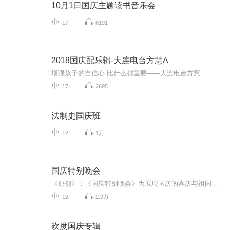
10月1日国庆主题读书音乐会
17
6191
2018国庆配乐辑-大连电台方慧A
增强孩子的自信心 比什么都重要——大连电台方慧
17
2695
法制史国庆班
12
1万
国庆特别晚会
《原创》：《国庆特别晚会》为展现国庆的喜庆与祖国的深情我将以具体的场景切入从清晨升旗的庄严到街头巷尾的欢庆到历史与当下的交融，用优美的笔触传递对祖国的热爱与自豪！用诗歌和情感美文形式，歌颂祖国的繁荣富强，祝人民幸福安康！
12
2.9万
欢度国庆专辑