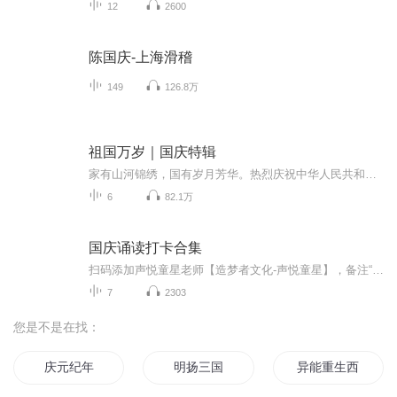
12
2600
陈国庆-上海滑稽
149
126.8万
祖国万岁｜国庆特辑
家有山河锦绣，国有岁月芳华。热烈庆祝中华人民共和国成立73周年！
6
82.1万
国庆诵读打卡合集
扫码添加声悦童星老师【造梦者文化-声悦童星】，备注“诵读打卡”报名，已添加好友的，直接发送“诵读打卡”报名，报名成功后进入社群。
7
2303
您是不是在找：
庆元纪年
明扬三国
异能重生西门庆