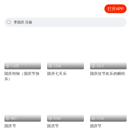
打开APP
李国庆 乐扬
1.6万
1518
1311
国庆特辑（国庆节快
国庆七天乐
国庆佳节欢乐的瞬间
乐）
465
4542
1726
国庆节
国庆节
国庆节