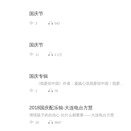
国庆节
3
543
国庆节
11
2.1万
国庆专辑
《我爱你中国》作者：凝嫣心语我爱你中国！我爱你春天蓬勃的秧苗；我爱你秋日金黄的硕果。我爱你中国！我爱你青松气质，我爱你红梅品格！我爱你家乡的甜蔗好像乳汁滋润着我的心窝。我爱你中国，我要把最美的歌儿献给你，我的母亲我的祖国。我爱你中国，我爱...
1
78
2018国庆配乐辑-大连电台方慧
增强孩子的自信心 比什么都重要——大连电台方慧
20
3847