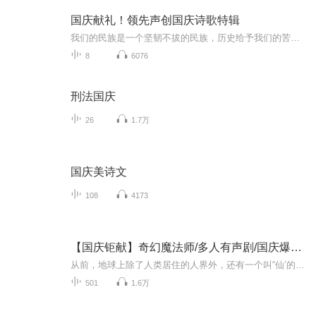
国庆献礼！领先声创国庆诗歌特辑
我们的民族是一个坚韧不拔的民族，历史给予我们的苦难都变成了闪着金光的勋章！我们的国家是一个龙腾虎跃的国家，那条巨龙正以不可阻挡之势崛起于神奇的东方！------------------------------------------------值此祖国70周年华诞之际，领先声创以诗歌向祖国献礼！用我们的声音、用我们的热血、用我们的灵魂诵读经典爱国篇章，歌颂我们的祖国！永远繁荣富强！
8
6076
刑法国庆
26
1.7万
国庆美诗文
108
4173
【国庆钜献】奇幻魔法师/多人有声剧/国庆爆更七天乐
从前，地球上除了人类居住的人界外，还有一个叫“仙’的种族，居住在一个叫'地海”的异世界--也就是所谓的仙界。海内有三岛，上岛蓬菜，居神仙，中岛美蓉，居天仙，下岛源，居地仙。三岛中央，是考较群仙功力的场所--紫府。仙族族人考核升级，可以由地仙升...
501
1.6万