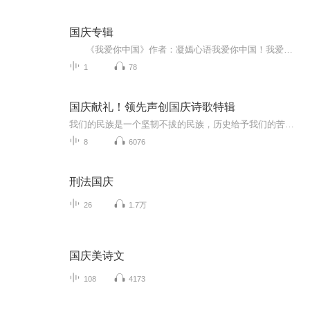
国庆专辑
《我爱你中国》作者：凝嫣心语我爱你中国！我爱你春天蓬勃的秧苗；我爱你秋日金黄的硕果。我爱你中国！我爱你青松气质，我爱你红梅品格！我爱你家乡的甜蔗好像乳汁滋润着我的心窝。我爱你中国，我要把最美的歌儿献给你，我的母亲我的祖国。我爱你中国，我爱...
1
78
国庆献礼！领先声创国庆诗歌特辑
我们的民族是一个坚韧不拔的民族，历史给予我们的苦难都变成了闪着金光的勋章！我们的国家是一个龙腾虎跃的国家，那条巨龙正以不可阻挡之势崛起于神奇的东方！------------------------------------------------值此祖国70周年华诞之际，领先声创以诗歌向祖国献礼！用我们的声音、用我们的热血、用我们的灵魂诵读经典爱国篇章，歌颂我们的祖国！永远繁荣富强！
8
6076
刑法国庆
26
1.7万
国庆美诗文
108
4173