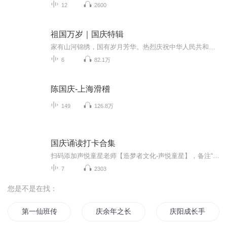
12
2600
祖国万岁｜国庆特辑
家有山河锦绣，国有岁月芳华。热烈庆祝中华人民共和国成立73周年！
6
82.1万
陈国庆-上海滑稽
149
126.8万
国庆诵读打卡合集
扫码添加声悦童星老师【造梦者文化-声悦童星】，备注“诵读打卡”报名，已添加好友的，直接发送“诵读打卡”报名，报名成功后进入社群。
7
2303
您是不是在找：
第一仙班传人
庆余年之长歌行
庆阳成长手札