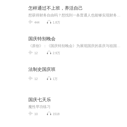
怎样通过不上班，养活自己
想获得财务自由吗？想找到一条普通人也能够实现财务自由的路吗？听一听这张专辑，一定会给你有启发的！（想交流和进我读书群的听友可加威信，zqchen-9505）真正的财务自由是什么？财务自由，就是当你不工作的时候，也不必为金钱发愁，因为你有其他渠道的现...
444
1.8万
国庆特别晚会
《原创》：《国庆特别晚会》为展现国庆的喜庆与祖国的深情我将以具体的场景切入从清晨升旗的庄严到街头巷尾的欢庆到历史与当下的交融，用优美的笔触传递对祖国的热爱与自豪！用诗歌和情感美文形式，歌颂祖国的繁荣富强，祝人民幸福安康！
12
2.9万
法制史国庆班
12
1万
国庆七天乐
魔性早功练习
10
1518