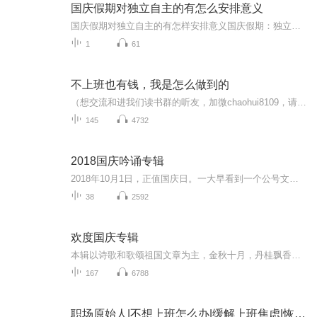
国庆假期对独立自主的有怎么安排意义
国庆假期对独立自主的有怎样安排意义国庆假期：独立自主生活的“试金石”与“充电场”一自主规划：构建独立自主生活的“蓝图能力”二生活实践：夯实独立自主生活的“技能底座”三自我探索：深化独立自主生活的“精神内核”四假期意义：从“短期体验”到“...
1
61
不上班也有钱，我是怎么做到的
（想交流和进我们读书群的听友，加微chaohui8109，请注明是通过什么途径了解到的播音）真正的财务自由是什么？财务自由，就是当你不工作的时候，也不必为金钱发愁，因为你有其他渠道的现金收入。当工作不再是获得金钱的唯一手段时，你便自由了。可以有足够...
145
4732
2018国庆吟诵专辑
2018年10月1日，正值国庆日。一大早看到一个公号文章，正是文天祥的《己卯十月一日至燕越五日罹狴犴有感而赋》。当然，彼十一非当今的十一。不过数字的巧合还是让人感触，今天拿来读一读，体味一番历史英杰的民族情怀，恰也当时。 根据诗题来看，这组诗是写于十月一日至十月五日之间，是文天祥被俘之后所作，这些诗作不仅有凛凛正气，更也能看的到他百端交集的复杂情感。另一首于右任先生的《望大陆》，微信公号有称《望乡》，一句“山之上国之殇”荡气回肠，一并兴起拿来读了一读。仓促间多有瑕疵...
38
2592
欢度国庆专辑
本辑以诗歌和歌颂祖国文章为主，金秋十月，丹桂飘香，在这个充满丰收喜悦的季节里，我们满怀激动和自豪，迎来了中华人民共和国76周年华诞。这不仅是一个庄重的纪念日，更是全体中华儿女共同欢庆的盛大的节日，承载着深厚的民族情感和历史意义.
167
6788
职场原始人|不想上班怎么办|缓解上班焦虑|恢复精力