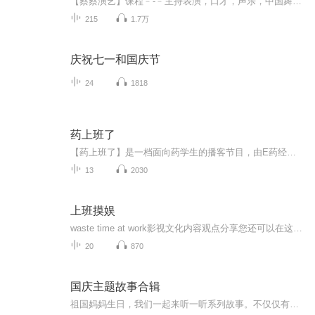
【蔡蔡演艺】课程﹣-﹣主持表演，口才，声乐，中国舞，民族舞。独特的小舞台，专业的录音棚，每一位同学都能成为优秀的小明星。独特的教学模式，轻松上课，快乐学习！知名主持人，舞蹈家，高级教师任职授课！江南总校：河沟街42号三楼 18545856430江北分校...
215
1.7万
庆祝七一和国庆节
24
1818
药上班了
【药上班了】是一档面向药学生的播客节目，由E药经理人•微解药策划制作，中国药科大学茅宁莹老师担任主持。我们的话题主要关注药学生的能力塑造和与社会的链接，从药学生视角观察医药行业的发展变化，做好就业准备，以及如何择业、适应职场，塑造职业生涯...
13
2030
上班摸娱
waste time at work影视文化内容观点分享您还可以在这里找到我们：荔枝/喜马拉雅/网易云音乐/微信公众号：上班摸娱感谢收听～
20
870
国庆主题故事合辑
祖国妈妈生日，我们一起来听一听系列故事。不仅仅有《我的祖国》，还有红军故事，也有关于战争的故事，让大家体会到和平年代的不易。