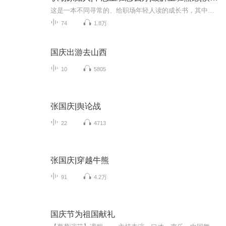
这是一本不同寻常的、给职场年轻人读的成长书，其中有30个“职场原始人”的真实经历：有人是“方孔里的圆钉”，永远用自己的方法做事；有人在意结果，但不接受没乐趣的工作过程；有人身在团队也不盲目随大流，心里有主意；有人被否定一百次，依然对自己的...
74
1.8万
国庆出游去山西
10
5805
张国庆|舆论战
22
4713
张国庆|穿越牛熊
91
4.2万
国庆节为祖国献礼