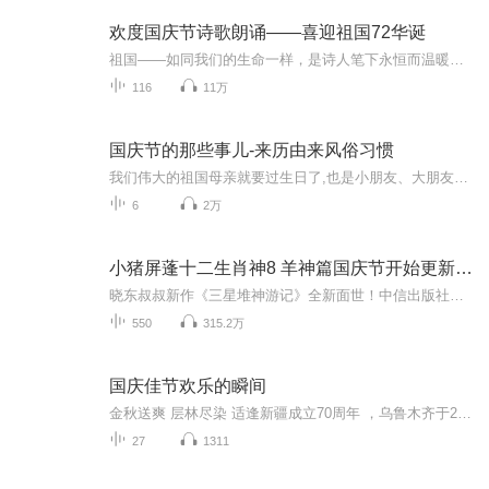
欢度国庆节诗歌朗诵——喜迎祖国72华诞
祖国——如同我们的生命一样，是诗人笔下永恒而温暖的主题。在祖国72周年华诞来临之际，特创建这个诗歌朗诵专辑，诵读经典爱国篇章，和大家一起歌颂祖国，向国庆的献礼！祝愿伟大的祖国繁荣富强，祝愿大家国庆节快乐，度过平安快乐的黄金周假期！
116
11万
国庆节的那些事儿-来历由来风俗习惯
我们伟大的祖国母亲就要过生日了,也是小朋友、大朋友们最喜欢的“国庆小长假”或说“黄金周”还有说”国庆7天乐”的，说法真是不一而足。那么“国庆节”是怎么来的？自古以来国庆节怎么庆贺？新中国国庆节的来历，以及新中国国庆节的庆贺方式又有哪些呢？ ...
6
2万
小猪屏蓬十二生肖神8 羊神篇国庆节开始更新啦！
晓东叔叔新作《三星堆神游记》全新面世！中信出版社出版！京东当当淘宝均有售！点蓝色字收听——《小猪屏蓬爆笑日记2024》《小猪屏蓬爆笑日记2》《小猪屏蓬爆笑日记1》让你笑得喘不上气！《我进故宫当富翁——小猪屏蓬故宫财商笔记》教你成为大富翁！《小...
550
315.2万
国庆佳节欢乐的瞬间
金秋送爽 层林尽染 适逢新疆成立70周年 ，乌鲁木齐于2025年9月23日迎来党中央和习大大带领的慰问团。新疆各族群众欢欣鼓舞，热烈欢迎。
27
1311