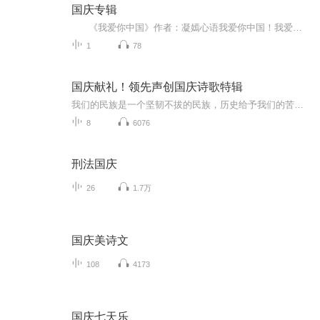
国庆专辑
《我爱你中国》作者：凝嫣心语我爱你中国！我爱你春天蓬勃的秧苗；我爱你秋日金黄的硕果。我爱你中国！我爱你青松气质，我爱你红梅品格！我爱你家乡的甜蔗好像乳汁滋润着我的心窝。我爱你中国，我要把最美的歌儿献给你，我的母亲我的祖国。我爱你中国，我爱...
1
78
国庆献礼！领先声创国庆诗歌特辑
我们的民族是一个坚韧不拔的民族，历史给予我们的苦难都变成了闪着金光的勋章！我们的国家是一个龙腾虎跃的国家，那条巨龙正以不可阻挡之势崛起于神奇的东方！------------------------------------------------值此祖国70周年华诞之际，领先声创以诗歌向祖国献礼！用我们的声音、用我们的热血、用我们的灵魂诵读经典爱国篇章，歌颂我们的祖国！永远繁荣富强！
8
6076
刑法国庆
26
1.7万
国庆美诗文
108
4173
国庆七天乐