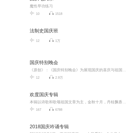
魔性早功练习
10
1518
法制史国庆班
12
1万
国庆特别晚会
《原创》：《国庆特别晚会》为展现国庆的喜庆与祖国的深情我将以具体的场景切入从清晨升旗的庄严到街头巷尾的欢庆到历史与当下的交融，用优美的笔触传递对祖国的热爱与自豪！用诗歌和情感美文形式，歌颂祖国的繁荣富强，祝人民幸福安康！
12
2.9万
欢度国庆专辑
本辑以诗歌和歌颂祖国文章为主，金秋十月，丹桂飘香，在这个充满丰收喜悦的季节里，我们满怀激动和自豪，迎来了中华人民共和国76周年华诞。这不仅是一个庄重的纪念日，更是全体中华儿女共同欢庆的盛大的节日，承载着深厚的民族情感和历史意义.
167
6788
2018国庆吟诵专辑