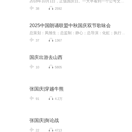
2018年10月1日，正值国庆日。一大早看到一个公号文章，正是文天祥的《己卯十月一日至燕越五日罹狴犴有感而赋》。当然，彼十一非当今的十一。不过数字的巧合还是让人感触，今天拿来读一读，体味一番历史英杰的民族情怀，恰也当时。 根据诗题来看，这组诗是写于十月一日至十月五日之间，是文天祥被俘之后所作，这些诗作不仅有凛凛正气，更也能看的到他百端交集的复杂情感。另一首于右任先生的《望大陆》，微信公号有称《望乡》，一句“山之上国之殇”荡气回肠，一并兴起拿来读了一读。仓促间多有瑕疵...
38
2592
2025中国朗诵联盟中秋国庆双节歌咏会
总策划：凤雏生；总监制：静心；总导演：化虹；执行总监：莺子；执行导演：橙夏；主持人：静心、化虹、橙夏
37
1367
国庆出游去山西
10
5805
张国庆|穿越牛熊
91
4.2万
张国庆|舆论战
22
4713