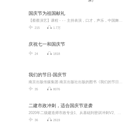
乐）
国庆节为祖国献礼
【蔡蔡演艺】课程﹣-﹣主持表演，口才，声乐，中国舞，民族舞。独特的小舞台，专业的录音棚，每一位同学都能成为优秀的小明星。独特的教学模式，轻松上课，快乐学习！知名主持人，舞蹈家，高级教师任职授课！江南总校：河沟街42号三楼 18545856430江北分校...
215
1.7万
庆祝七一和国庆节
24
1818
我们的节日-国庆节
南京出版传媒集团·南京出版社出版的图书《我们的节日》通过对中国节日文化和节日意义进行深度的挖掘，面向青少年群体构建独具特色的栏目内容，以此丰富春节、元宵节、清明节、端午节、七夕节、中秋节、重阳节等传统节日；六一节、教师节、国庆节等新兴节日的文化内涵和表现形式。促进青少年形成新的节日习俗，提升节日仪式感、认同感。音频作品由金陵朗读者联盟志愿者朗诵，南京音像出版社、金陵图书馆联合制作。
35
8076
二建市政冲刺，适合国庆节逆袭
2020年二级建造师市政专业1、从基础到密训冲刺V2、从精华课程到超压密押V3、0基础同步更新v4、持续更新到2020年考试V5、只要你跟着学让你一次稳拿证V6、渠道超压压题，超压三页纸等独家绝密压题!
36
2619