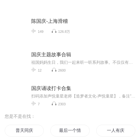
陈国庆-上海滑稽
149
126.8万
国庆主题故事合辑
祖国妈妈生日，我们一起来听一听系列故事。不仅仅有《我的祖国》，还有红军故事，也有关于战争的故事，让大家体会到和平年代的不易。
12
2600
国庆诵读打卡合集
扫码添加声悦童星老师【造梦者文化-声悦童星】，备注“诵读打卡”报名，已添加好友的，直接发送“诵读打卡”报名，报名成功后进入社群。
7
2303
您是不是在找：
普天同庆
最后一个情人节
一人有庆