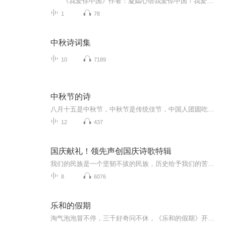
《我爱你中国》作者：凝嫣心语我爱你中国！我爱你春天蓬勃的秧苗；我爱你秋日金黄的硕果。我爱你中国！我爱你青松气质，我爱你红梅品格！我爱你家乡的甜蔗好像乳汁滋润着我的心窝。我爱你中国，我要把最美的歌儿献给你，我的母亲我的祖国。我爱你中国，我爱...
1
78
中秋诗词集
10
7189
中秋节的诗
八月十五是中秋节，中秋节是传统佳节，中国人团圆吃月饼的日子，这个节日自古就有，所以留下了不少关于中秋节的诗
12
437
国庆献礼！领先声创国庆诗歌特辑
我们的民族是一个坚韧不拔的民族，历史给予我们的苦难都变成了闪着金光的勋章！我们的国家是一个龙腾虎跃的国家，那条巨龙正以不可阻挡之势崛起于神奇的东方！------------------------------------------------值此祖国70周年华诞之际，领先声创以诗歌向祖国献礼！用我们的声音、用我们的热血、用我们的灵魂诵读经典爱国篇章，歌颂我们的祖国！永远繁荣富强！
8
6076
乐和的假期
淘气泡泡冒不停，三千好奇问不休，《乐和的假期》开始咯！快来跟着乐和一起，国学池里打滚，故事屋中做梦，滑滑梯上品尝科学芝士吧！