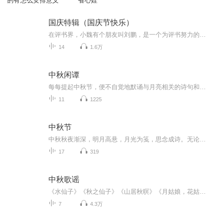
的有怎么安排意义
省心娃
国庆特辑（国庆节快乐）
在评书界，小魏有个朋友叫刘鹏，是一个为评书努力的小伙子。在2021年国庆期间，他想弄个特辑，便烦劳我给他录个爱国题材的评书小段儿。这种事情，不是特殊情况，小魏一般不会拒绝，也就给其录了一个《鲁迅踢鬼》，等他传完，我再传到我的专辑里。另外，小...
14
1.6万
中秋闲谭
每每提起中秋节，便不自觉地默诵与月亮相关的诗句和故事来，因为中秋节里还有一个与月亮相关的美丽的传说呢！ 美丽的嫦娥姑娘和可爱的小玉兔就在月亮的广寒宫里住着，特别是在中秋节这天晚上，当一轮满月悄悄的挂在天边时，在广寒宫里、美丽的嫦娥姑娘抱着可爱的小玉兔就开活动起来，当我们与家人一起围聚在丰盛的晚餐桌旁、吃着丰盛的水果和共享月饼美食、不经意间抬头仰望天上的满月时，有眼亮的小朋友就会大叫起来：”哦，天哪，我看到月亮里面的嫦娥姐姐了，她还抱着个可爱的小兔兔和大家打招呼呢“！..… 中秋的传说和故事、闲谭古今梦落花，一起嗨聊吧...
11
1225
中秋节
中秋秋夜渐深，明月高悬，月光为笺，思念成诗。无论天涯咫尺，此刻共沐清辉，团圆与守望，都化作心底最暖的灯火。
17
319
中秋歌谣
《水仙子》《秋之仙子》《山居秋暝》《月姑娘，花姑娘》《月儿圆圆》《秋风吹吹》
7
4.3万