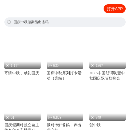
打开APP
国庆中秋假期能出省吗
1.1万
635
1367
寄情中秋，献礼国庆
国庆中秋系列打卡活
2025中国朗诵联盟中
动（完结）
秋国庆双节歌咏会
61
6.8万
849
国庆假期对独立自主
做对“懒”爸妈，养出
贺中秋