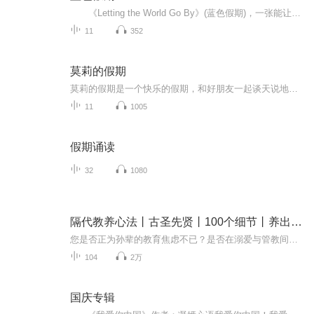
《Letting the World Go By》(蓝色假期)，一张能让你心境平和，怡情悦性的发烧美乐，由世界著名的发烧名厂Real Music录制，多位新纪元音乐名家：钢琴家Kevin Kern，Danny Wright，Berward Koch，吉他手Govi，竖琴家Hilary Stagg等，倾情演奏十一首醉人...
11
352
莫莉的假期
莫莉的假期是一个快乐的假期，和好朋友一起谈天说地，一起进行一次华丽的冒险，一起去偶像的书店打工……可是，这个暑假与以前又有点不同，感觉大家一下子都长大了，有了这样那样的烦恼和秘密。妈妈的爱有时会觉得是种甜蜜的负担，与好朋友的相处彼此温暖又彼此伤害，心里藏着一个关于男孩子的秘密……看来，没有烦恼的成长，那是到不了的彼岸……
11
1005
假期诵读
32
1080
隔代教养心法丨古圣先贤丨100个细节丨养出省心娃
您是否正为孙辈的教育焦虑不已？是否在溺爱与管教间进退两难？70%的隔代教育宣告失败——但您完全可以成为那30%的成功者！《古圣先贤隔代教养心法》直面当代祖辈最真实的教育困境： ◆ 为什么您付出全部心血，孩子却与您越来越远？◆ 为什么「隔代亲」反而...
104
2万
国庆专辑