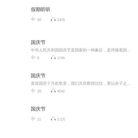
假期听听
50
2478
国庆节
中华人民共和国国庆节是国家的一种象征，是伴随着国家的出现而出现的。让我们用诗歌朗诵歌颂祖国的繁荣富强，国泰民安。
8
1726
国庆节
喜迎国庆十月欢歌里，我们共庆辉煌过往，更以赤子之心，向未来书写滚烫的誓言——这盛世，值得我们以热爱相拥。
20
4542
国庆节
11
2.1万