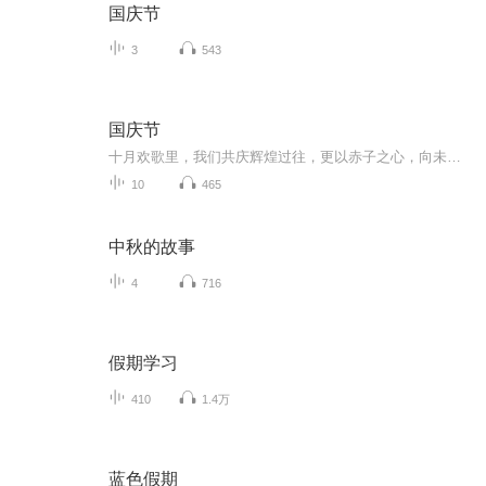
国庆节
3
543
国庆节
十月欢歌里，我们共庆辉煌过往，更以赤子之心，向未来书写滚烫的誓言——这盛世，值得我们以热爱相拥。
10
465
中秋的故事
4
716
假期学习
410
1.4万
蓝色假期