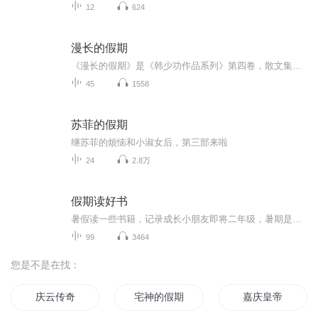
12
624
漫长的假期
《漫长的假期》是《韩少功作品系列》第四卷，散文集。四十五篇散文，分为“远方”、“留痕”、“背影”三部分。《走亲戚》获1996年度福建文学奖。《笑的遗产》获1992年度《中国作家》散文奖。
45
1558
苏菲的假期
继苏菲的烦恼和小淑女后，第三部来啦
24
2.8万
假期读好书
暑假读一些书籍，记录成长小朋友即将二年级，暑期是阅读的黄金期。老师要求孩子继续用朗读的方式进行阅读，逐渐克服错字漏字多字等不良阅读习惯。那么我们索性将每天的阅读内容系统化以音频的形式进行保存，将孩子的成长记录。每则内容都是第一次通读，不...
99
3464
您是不是在找：
庆云传奇
宅神的假期
嘉庆皇帝