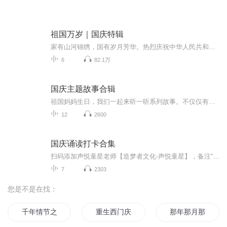
祖国万岁｜国庆特辑
家有山河锦绣，国有岁月芳华。热烈庆祝中华人民共和国成立73周年！
6
82.1万
国庆主题故事合辑
祖国妈妈生日，我们一起来听一听系列故事。不仅仅有《我的祖国》，还有红军故事，也有关于战争的故事，让大家体会到和平年代的不易。
12
2600
国庆诵读打卡合集
扫码添加声悦童星老师【造梦者文化-声悦童星】，备注“诵读打卡”报名，已添加好友的，直接发送“诵读打卡”报名，报名成功后进入社群。
7
2303
您是不是在找：
千年情节之三生三世
重生西门庆
那年那月那时节