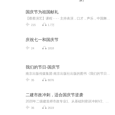
乐）
国庆节为祖国献礼
【蔡蔡演艺】课程﹣-﹣主持表演，口才，声乐，中国舞，民族舞。独特的小舞台，专业的录音棚，每一位同学都能成为优秀的小明星。独特的教学模式，轻松上课，快乐学习！知名主持人，舞蹈家，高级教师任职授课！江南总校：河沟街42号三楼 18545856430江北分校...
215
1.7万
庆祝七一和国庆节
24
1818
我们的节日-国庆节
南京出版传媒集团·南京出版社出版的图书《我们的节日》通过对中国节日文化和节日意义进行深度的挖掘，面向青少年群体构建独具特色的栏目内容，以此丰富春节、元宵节、清明节、端午节、七夕节、中秋节、重阳节等传统节日；六一节、教师节、国庆节等新兴节日的文化内涵和表现形式。促进青少年形成新的节日习俗，提升节日仪式感、认同感。音频作品由金陵朗读者联盟志愿者朗诵，南京音像出版社、金陵图书馆联合制作。
35
8076
二建市政冲刺，适合国庆节逆袭
2020年二级建造师市政专业1、从基础到密训冲刺V2、从精华课程到超压密押V3、0基础同步更新v4、持续更新到2020年考试V5、只要你跟着学让你一次稳拿证V6、渠道超压压题，超压三页纸等独家绝密压题!
36
2619