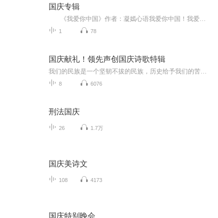
国庆专辑
《我爱你中国》作者：凝嫣心语我爱你中国！我爱你春天蓬勃的秧苗；我爱你秋日金黄的硕果。我爱你中国！我爱你青松气质，我爱你红梅品格！我爱你家乡的甜蔗好像乳汁滋润着我的心窝。我爱你中国，我要把最美的歌儿献给你，我的母亲我的祖国。我爱你中国，我爱...
1
78
国庆献礼！领先声创国庆诗歌特辑
我们的民族是一个坚韧不拔的民族，历史给予我们的苦难都变成了闪着金光的勋章！我们的国家是一个龙腾虎跃的国家，那条巨龙正以不可阻挡之势崛起于神奇的东方！------------------------------------------------值此祖国70周年华诞之际，领先声创以诗歌向祖国献礼！用我们的声音、用我们的热血、用我们的灵魂诵读经典爱国篇章，歌颂我们的祖国！永远繁荣富强！
8
6076
刑法国庆
26
1.7万
国庆美诗文
108
4173
国庆特别晚会