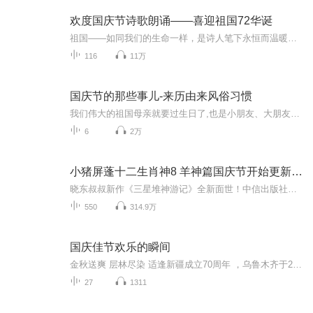
欢度国庆节诗歌朗诵——喜迎祖国72华诞
祖国——如同我们的生命一样，是诗人笔下永恒而温暖的主题。在祖国72周年华诞来临之际，特创建这个诗歌朗诵专辑，诵读经典爱国篇章，和大家一起歌颂祖国，向国庆的献礼！祝愿伟大的祖国繁荣富强，祝愿大家国庆节快乐，度过平安快乐的黄金周假期！
116
11万
国庆节的那些事儿-来历由来风俗习惯
我们伟大的祖国母亲就要过生日了,也是小朋友、大朋友们最喜欢的“国庆小长假”或说“黄金周”还有说”国庆7天乐”的，说法真是不一而足。那么“国庆节”是怎么来的？自古以来国庆节怎么庆贺？新中国国庆节的来历，以及新中国国庆节的庆贺方式又有哪些呢？ ...
6
2万
小猪屏蓬十二生肖神8 羊神篇国庆节开始更新啦！
晓东叔叔新作《三星堆神游记》全新面世！中信出版社出版！京东当当淘宝均有售！点蓝色字收听——《小猪屏蓬爆笑日记2024》《小猪屏蓬爆笑日记2》《小猪屏蓬爆笑日记1》让你笑得喘不上气！《我进故宫当富翁——小猪屏蓬故宫财商笔记》教你成为大富翁！《小...
550
314.9万
国庆佳节欢乐的瞬间
金秋送爽 层林尽染 适逢新疆成立70周年 ，乌鲁木齐于2025年9月23日迎来党中央和习大大带领的慰问团。新疆各族群众欢欣鼓舞，热烈欢迎。
27
1311