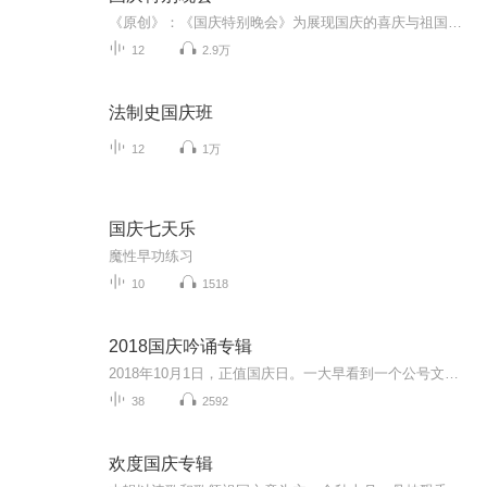
《原创》：《国庆特别晚会》为展现国庆的喜庆与祖国的深情我将以具体的场景切入从清晨升旗的庄严到街头巷尾的欢庆到历史与当下的交融，用优美的笔触传递对祖国的热爱与自豪！用诗歌和情感美文形式，歌颂祖国的繁荣富强，祝人民幸福安康！
12
2.9万
法制史国庆班
12
1万
国庆七天乐
魔性早功练习
10
1518
2018国庆吟诵专辑
2018年10月1日，正值国庆日。一大早看到一个公号文章，正是文天祥的《己卯十月一日至燕越五日罹狴犴有感而赋》。当然，彼十一非当今的十一。不过数字的巧合还是让人感触，今天拿来读一读，体味一番历史英杰的民族情怀，恰也当时。 根据诗题来看，这组诗是写于十月一日至十月五日之间，是文天祥被俘之后所作，这些诗作不仅有凛凛正气，更也能看的到他百端交集的复杂情感。另一首于右任先生的《望大陆》，微信公号有称《望乡》，一句“山之上国之殇”荡气回肠，一并兴起拿来读了一读。仓促间多有瑕疵...
38
2592
欢度国庆专辑