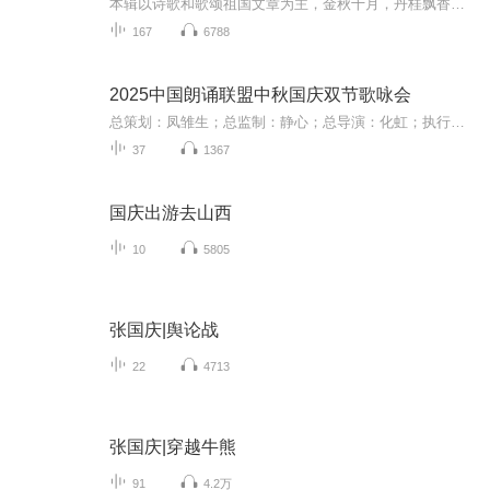
本辑以诗歌和歌颂祖国文章为主，金秋十月，丹桂飘香，在这个充满丰收喜悦的季节里，我们满怀激动和自豪，迎来了中华人民共和国76周年华诞。这不仅是一个庄重的纪念日，更是全体中华儿女共同欢庆的盛大的节日，承载着深厚的民族情感和历史意义.
167
6788
2025中国朗诵联盟中秋国庆双节歌咏会
总策划：凤雏生；总监制：静心；总导演：化虹；执行总监：莺子；执行导演：橙夏；主持人：静心、化虹、橙夏
37
1367
国庆出游去山西
10
5805
张国庆|舆论战
22
4713
张国庆|穿越牛熊
91
4.2万