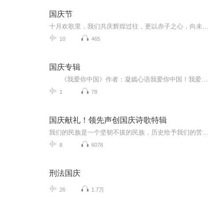
国庆节
十月欢歌里，我们共庆辉煌过往，更以赤子之心，向未来书写滚烫的誓言——这盛世，值得我们以热爱相拥。
10
465
国庆专辑
《我爱你中国》作者：凝嫣心语我爱你中国！我爱你春天蓬勃的秧苗；我爱你秋日金黄的硕果。我爱你中国！我爱你青松气质，我爱你红梅品格！我爱你家乡的甜蔗好像乳汁滋润着我的心窝。我爱你中国，我要把最美的歌儿献给你，我的母亲我的祖国。我爱你中国，我爱...
1
78
国庆献礼！领先声创国庆诗歌特辑
我们的民族是一个坚韧不拔的民族，历史给予我们的苦难都变成了闪着金光的勋章！我们的国家是一个龙腾虎跃的国家，那条巨龙正以不可阻挡之势崛起于神奇的东方！------------------------------------------------值此祖国70周年华诞之际，领先声创以诗歌向祖国献礼！用我们的声音、用我们的热血、用我们的灵魂诵读经典爱国篇章，歌颂我们的祖国！永远繁荣富强！
8
6076
刑法国庆
26
1.7万