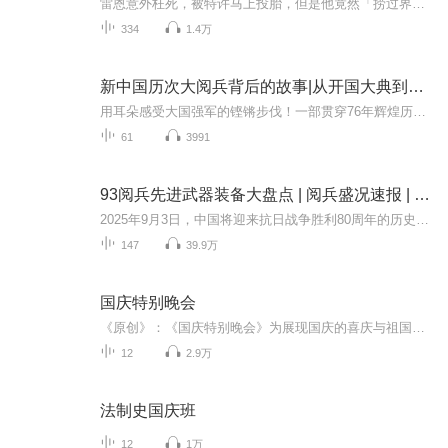
雷恩意外枉死，被特许马上投胎，但是他竟然「捞过界」，成了义大利贵族的私生子！而且时光还倒退回到一九七零年代……二十多岁的灵魂困在稚嫩的身子里，很多事都不一样了，最不可思议的是，他发现了黑巫术！妖异狡诈的主角、神秘的巫术、最传奇的冒险，即...
334
1.4万
新中国历次大阅兵背后的故事|从开国大典到九三阅兵
用耳朵感受大国强军的铿锵步伐！一部贯穿76年辉煌历程的声像史诗，一次震撼心灵的强国强军记忆回眸！本专辑将带您穿越时空，回顾从1949年开国大典到2025年抗战胜利80周年历次盛大阅兵。见证人民军队从“万国牌”装备到全部国产化、从骡马化到信息化智能化...
61
3991
93阅兵先进武器装备大盘点 | 阅兵盛况速报 | 纪念抗日战争胜利80周年大阅兵
2025年9月3日，中国将迎来抗日战争胜利80周年的历史性时刻。这一天，首都北京将成为世界瞩目的焦点——一场承载历史荣光与新时代强军使命的盛大阅兵式即将拉开帷幕。这场阅兵不仅是中华民族浴血奋战精神的世纪回响，更是中国和平崛起道路上的恢宏宣言。本...
147
39.9万
国庆特别晚会
《原创》：《国庆特别晚会》为展现国庆的喜庆与祖国的深情我将以具体的场景切入从清晨升旗的庄严到街头巷尾的欢庆到历史与当下的交融，用优美的笔触传递对祖国的热爱与自豪！用诗歌和情感美文形式，歌颂祖国的繁荣富强，祝人民幸福安康！
12
2.9万
法制史国庆班
12
1万