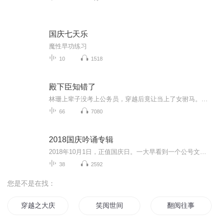
国庆七天乐
魔性早功练习
10
1518
殿下臣知错了
林珊上辈子没考上公务员，穿越后竟让当上了女驸马。那个……中饱私囊一下，应该没什么问题吧？什么！那个人是太子！殿下，臣知错了……tat~~~--------预计这将会是一篇--某个胸无大志的废柴，穿越到古代，女扮男装当驸马，最后被自己某个大舅子吃干抹净的小白伪种田文。
66
7080
2018国庆吟诵专辑
2018年10月1日，正值国庆日。一大早看到一个公号文章，正是文天祥的《己卯十月一日至燕越五日罹狴犴有感而赋》。当然，彼十一非当今的十一。不过数字的巧合还是让人感触，今天拿来读一读，体味一番历史英杰的民族情怀，恰也当时。 根据诗题来看，这组诗是写于十月一日至十月五日之间，是文天祥被俘之后所作，这些诗作不仅有凛凛正气，更也能看的到他百端交集的复杂情感。另一首于右任先生的《望大陆》，微信公号有称《望乡》，一句“山之上国之殇”荡气回肠，一并兴起拿来读了一读。仓促间多有瑕疵...
38
2592
您是不是在找：
穿越之大庆帝国
笑阅世间
翻阅往事