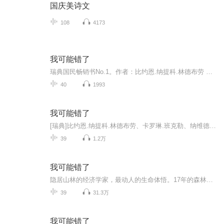
国庆美诗文
108
4173
我可能错了
瑞典国民畅销书No.1。作者：比约恩.纳提科.林德布劳 【瑞典】17年的森林寺院修行、返乡后的抑郁巨浪、与渐冻症并肩走向死亡的日子，这句话，成了他一生的箴言。这本书不是关于宗教，也不是要告诉你如何过生活，它以毫不伪饰的赤诚，亲身的体验过程，想帮助...
40
1993
我可能错了
[瑞典]比约恩.纳提科.林德布劳、卡罗琳.班克勒、纳维德.莫迪里 著 靳婷婷 译瑞典每30个人就有一个人看过这本书！一个震撼世界的生命故事，带你亲历内心从未被探索过的景致！这本书不是关于宗教，也不是要告诉你如何过生活，更不是要你接受一套新的信仰。它...
39
1.2万
我可能错了
隐居山林的经济学家，最动人的生命体悟。17年的森林寺院修行、返乡后的忧郁巨浪、与渐冻症并肩走向死亡的日子，这句话，成了他一生的金言——我可能错了。
39
31.3万
我可能错了