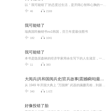
以＂我可能错了”的态度过生活，是开阔心智和心胸的一项先决条件。这是一种智慧，能为你打开通往更宏深洞察力的大门。也许，它甚至能将你引向佛陀当年开悟时所达到的明心见性的深度。它是一条通往爱、亲近与理解的路。
46
2169
我可能错了
瑞典国民畅销书no1韩国，芬兰年度最佳图书
182
1041
我可能错了
本书是隐居森林的经济学家用余生写下的人生箴言，一场与自我和解的心灵修行。作者在山林暮年回望一生，打破固有认知，坦言“我可能错了”。文字温柔通透，教会我们放下执念、接纳缺憾，在浮躁当下学会向内自省，是值得静下心品读的人生启示录。
11
383
大阅兵|共和国阅兵史|官兵故事|震撼瞬间|最新装备
从 1949 年开国大典上 “万国牌” 武器的蹒跚亮相，到新时代朱日和沙场阅兵的铁甲洪流，新中国历次阅兵不仅是国家实力的硬核展示，更是一部镌刻着热血与信仰的奋斗史诗。这里有鲜为人知的决策细节：1949 年毛泽东主席亲自审定受阅方案，深夜修改游行标语；...
340
1.6万
好像投错了胎