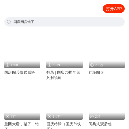
打开APP
国庆阅兵错了
1708
5339
2.3万
国庆阅兵仪式感悟
翻录 | 国庆70周年阅
红场阅兵
兵解说词
7万
1.6万
294
重回大唐，错了，错
国庆特辑（国庆节快
阅兵式观后感