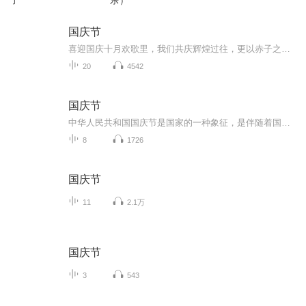
了
乐）
国庆节
喜迎国庆十月欢歌里，我们共庆辉煌过往，更以赤子之心，向未来书写滚烫的誓言——这盛世，值得我们以热爱相拥。
20
4542
国庆节
中华人民共和国国庆节是国家的一种象征，是伴随着国家的出现而出现的。让我们用诗歌朗诵歌颂祖国的繁荣富强，国泰民安。
8
1726
国庆节
11
2.1万
国庆节
3
543