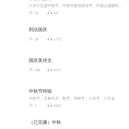
八月十五是中秋节，中秋节是传统佳节，中国人团圆吃月饼的日子，这个节日自古就有，所以留下了不少关于中秋节的诗
12
437
刑法国庆
26
1.7万
国庆美诗文
108
4173
中秋节特辑
中秋节，又称月夕、秋节、仲秋节、八月节、八月会、追月节、玩月节、拜月节、女儿节或团圆节，是流行于中国众多民族与汉字文化圈诸国的传统文化节日，时在农历八月十五；因其恰值三秋之半，故名，也有些地方将中秋节定在八月十六。[1-2] 中秋节始于唐朝...
1
1624
（已完播）中秋