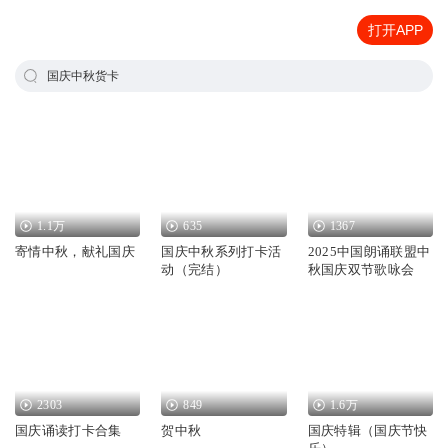
打开APP
国庆中秋货卡
1.1万
635
1367
寄情中秋，献礼国庆
国庆中秋系列打卡活
2025中国朗诵联盟中
动（完结）
秋国庆双节歌咏会
2303
849
1.6万
国庆诵读打卡合集
贺中秋
国庆特辑（国庆节快