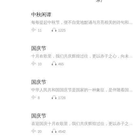
乐）
中秋闲谭
每每提起中秋节，便不自觉地默诵与月亮相关的诗句和故事来，因为中秋节里还有一个与月亮相关的美丽的传说呢！ 美丽的嫦娥姑娘和可爱的小玉兔就在月亮的广寒宫里住着，特别是在中秋节这天晚上，当一轮满月悄悄的挂在天边时，在广寒宫里、美丽的嫦娥姑娘抱着可爱的小玉兔就开活动起来，当我们与家人一起围聚在丰盛的晚餐桌旁、吃着丰盛的水果和共享月饼美食、不经意间抬头仰望天上的满月时，有眼亮的小朋友就会大叫起来：”哦，天哪，我看到月亮里面的嫦娥姐姐了，她还抱着个可爱的小兔兔和大家打招呼呢“！..… 中秋的传说和故事、闲谭古今梦落花，一起嗨聊吧...
11
1225
国庆节
十月欢歌里，我们共庆辉煌过往，更以赤子之心，向未来书写滚烫的誓言——这盛世，值得我们以热爱相拥。
10
465
国庆节
中华人民共和国国庆节是国家的一种象征，是伴随着国家的出现而出现的。让我们用诗歌朗诵歌颂祖国的繁荣富强，国泰民安。
8
1726
国庆节
喜迎国庆十月欢歌里，我们共庆辉煌过往，更以赤子之心，向未来书写滚烫的誓言——这盛世，值得我们以热爱相拥。
20
4542