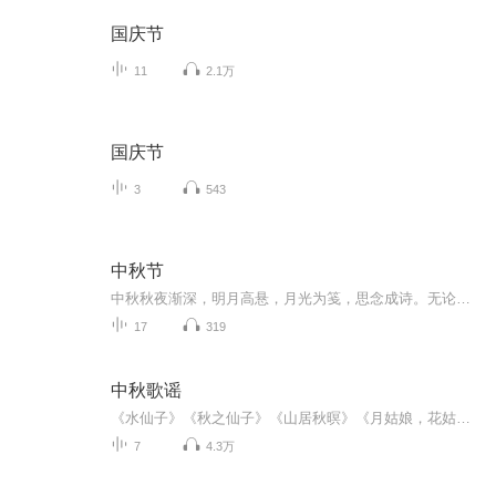
国庆节
11
2.1万
国庆节
3
543
中秋节
中秋秋夜渐深，明月高悬，月光为笺，思念成诗。无论天涯咫尺，此刻共沐清辉，团圆与守望，都化作心底最暖的灯火。
17
319
中秋歌谣
《水仙子》《秋之仙子》《山居秋暝》《月姑娘，花姑娘》《月儿圆圆》《秋风吹吹》
7
4.3万