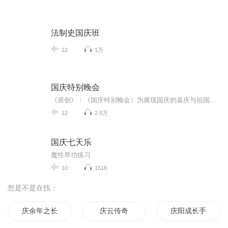
法制史国庆班
12
1万
国庆特别晚会
《原创》：《国庆特别晚会》为展现国庆的喜庆与祖国的深情我将以具体的场景切入从清晨升旗的庄严到街头巷尾的欢庆到历史与当下的交融，用优美的笔触传递对祖国的热爱与自豪！用诗歌和情感美文形式，歌颂祖国的繁荣富强，祝人民幸福安康！
12
2.9万
国庆七天乐
魔性早功练习
10
1518
您是不是在找：
庆余年之长歌行
庆云传奇
庆阳成长手札