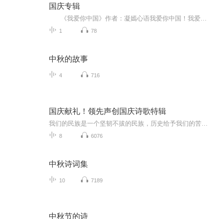
国庆专辑
《我爱你中国》作者：凝嫣心语我爱你中国！我爱你春天蓬勃的秧苗；我爱你秋日金黄的硕果。我爱你中国！我爱你青松气质，我爱你红梅品格！我爱你家乡的甜蔗好像乳汁滋润着我的心窝。我爱你中国，我要把最美的歌儿献给你，我的母亲我的祖国。我爱你中国，我爱...
1
78
中秋的故事
4
716
国庆献礼！领先声创国庆诗歌特辑
我们的民族是一个坚韧不拔的民族，历史给予我们的苦难都变成了闪着金光的勋章！我们的国家是一个龙腾虎跃的国家，那条巨龙正以不可阻挡之势崛起于神奇的东方！------------------------------------------------值此祖国70周年华诞之际，领先声创以诗歌向祖国献礼！用我们的声音、用我们的热血、用我们的灵魂诵读经典爱国篇章，歌颂我们的祖国！永远繁荣富强！
8
6076
中秋诗词集
10
7189
中秋节的诗